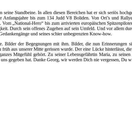
eine Standbeine. In allen diesen Bereichen hat er sich seriös hochge
r Anfangsjahre bis zum 134 Judd V8 Boliden. Von Ori’s und Rallye
Vom „National-Hero“ bis zum arrivierten europäischen Spitzenpilote
higkeit. Durch sein offenes Zugehen auf sein Umfeld. Und vor allem d
n Gedankengänge und seines schier unbegrenzten Know-how.
ere. Bilder der Begegnungen mit ihm. Bilder, die nun Erinnerungen s
früh aus unserer Mitte gerissen wurde. Der eine Lücke hinterlässt, die
 ganzes Mitgefühl gehört. Zu seiner Lebensgefährtin Maria, zu sein
r uns gegeben hat. Danke Georg, wir werden Dich nie vergessen, Du wir