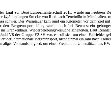
ter Lauf zur Berg-Europameisterschaft 2011, wurde am heutigen Re
er 14,8 km langen Strecke von Rieti nach Terminillo in Mittelitalien,
lasa schwer. Der Warngauer kam rund ein Kilometer vor dem Ziel mit
ür den Bergrennsport lebte, wurde noch bei Bewusstsein geborge
ns Krankenhaus. Wiederbelebungsversuche scheiterten. Laut Rennleitun
dd V8 der Gruppe E2-SH vor, es soll sich um einen Fahrfehler geha
iert der internationale Bergrennsport, nicht einmal ein Jahr nach Lio
ehemaliges Vorstandsmitglied, um einen Freund und Unterstützer des 