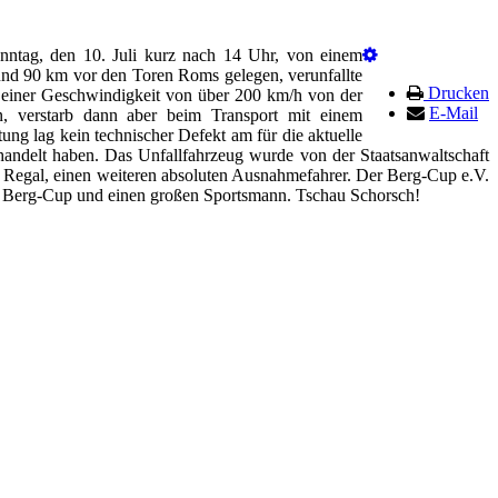
nntag, den 10. Juli kurz nach 14 Uhr, von einem
 rund 90 km vor den Toren Roms gelegen, verunfallte
Drucken
 einer Geschwindigkeit von über 200 km/h von der
E-Mail
n, verstarb dann aber beim Transport mit einem
g lag kein technischer Defekt am für die aktuelle
ndelt haben. Das Unfallfahrzeug wurde von der Staatsanwaltschaft
nel Regal, einen weiteren absoluten Ausnahmefahrer. Der Berg-Cup e.V.
KW Berg-Cup und einen großen Sportsmann. Tschau Schorsch!