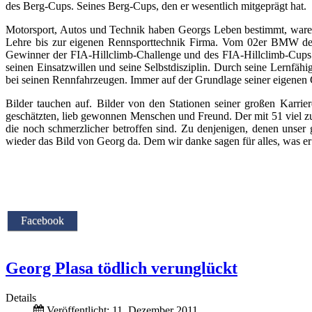
des Berg-Cups. Seines Berg-Cups, den er wesentlich mitgeprägt hat.
Motorsport, Autos und Technik haben Georgs Leben bestimmt, waren s
Lehre bis zur eigenen Rennsporttechnik Firma. Vom 02er BMW de
Gewinner der FIA-Hillclimb-Challenge und des FIA-Hillclimb-Cups. 
seinen Einsatzwillen und seine Selbstdisziplin. Durch seine Lernfä
bei seinen Rennfahrzeugen. Immer auf der Grundlage seiner eigene
Bilder tauchen auf. Bilder von den Stationen seiner großen Karri
geschätzten, lieb gewonnen Menschen und Freund. Der mit 51 viel zu 
die noch schmerzlicher betroffen sind. Zu denjenigen, denen unser
wieder das Bild von Georg da. Dem wir danke sagen für alles, was e
Facebook
Georg Plasa tödlich verunglückt
Details
Veröffentlicht: 11. Dezember 2011