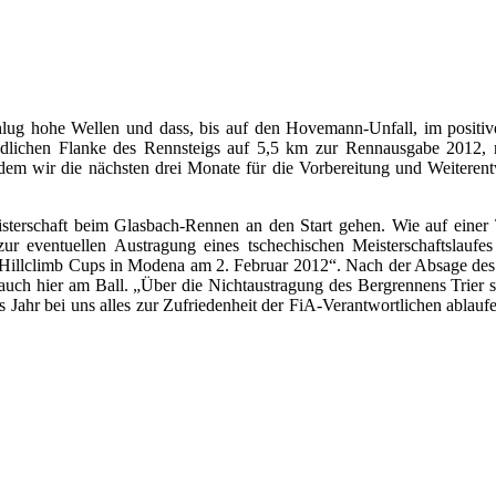
g hohe Wellen und dass, bis auf den Hovemann-Unfall, im positiv
 südlichen Flanke des Rennsteigs auf 5,5 km zur Rennausgabe 2012
chdem wir die nächsten drei Monate für die Vorbereitung und Weiteren
terschaft beim Glasbach-Rennen an den Start gehen. Wie auf einer Ts
r eventuellen Austragung eines tschechischen Meisterschaftslaufes
l Hillclimb Cups in Modena am 2. Februar 2012“. Nach der Absage des 
h hier am Ball. „Über die Nichtaustragung des Bergrennens Trier si
ses Jahr bei uns alles zur Zufriedenheit der FiA-Verantwortlichen abla