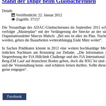
Stand der Dinge beim Glasbachrennen
Details
Veröffentlicht: 22. Januar 2012
Zugriffe: 37157
Die Neuauflage des ADAC-Glasbachrennes im September 2011 schlu
verfolgte „Masterplan“ mit der Verlängerung der Strecke an der
Organisationsleiter Marcus Malsch: „Bei uns ist alles im Plan. Na
werden, gehen die Bauarbeiten wetterabhängig Ende März weiter“.
In Sachen Prädikaten könnte in 2012 eine weitere hochkarätige Meis
östlichen Nachbarn am Rennsteig zur Debatte. „Die Information zu
Siegerehrung der FiA Hillclimb Challenge und des FiA Internationa
Berg-EM Lauf auf deutschem Boden geben, doch die RSG´ler sind auc
und die Veranstaltung kenn- und schätzen lernen durften. Sollte die
gerne entgegen“.
Facebook