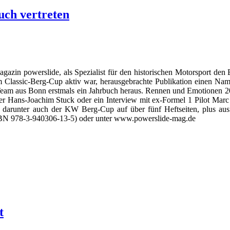
ch vertreten
gazin powerslide, als Spezialist für den historischen Motorsport den 
m Classic-Berg-Cup aktiv war, herausgebrachte Publikation einen Nam
eam aus Bonn erstmals ein Jahrbuch heraus. Rennen und Emotionen 20
über Hans-Joachim Stuck oder ein Interview mit ex-Formel 1 Pilot Mar
, darunter auch der KW Berg-Cup auf über fünf Heftseiten, plus ausf
(ISBN 978-3-940306-13-5) oder unter www.powerslide-mag.de
t