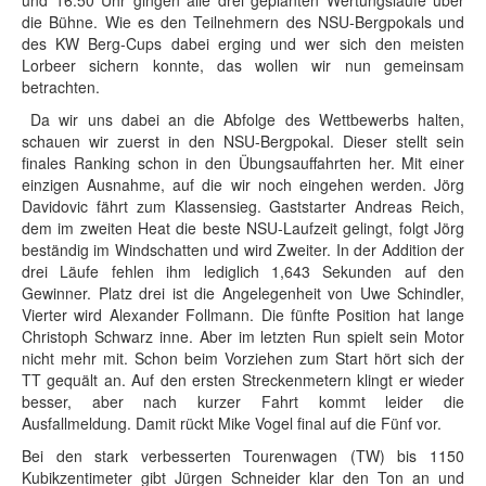
und 16:50 Uhr gingen alle drei geplanten Wertungsläufe über
die Bühne. Wie es den Teilnehmern des NSU-Bergpokals und
des KW Berg-Cups dabei erging und wer sich den meisten
Lorbeer sichern konnte, das wollen wir nun gemeinsam
betrachten.
Da wir uns dabei an die Abfolge des Wettbewerbs halten,
schauen wir zuerst in den NSU-Bergpokal. Dieser stellt sein
finales Ranking schon in den Übungsauffahrten her. Mit einer
einzigen Ausnahme, auf die wir noch eingehen werden. Jörg
Davidovic fährt zum Klassensieg. Gaststarter Andreas Reich,
dem im zweiten Heat die beste NSU-Laufzeit gelingt, folgt Jörg
beständig im Windschatten und wird Zweiter. In der Addition der
drei Läufe fehlen ihm lediglich 1,643 Sekunden auf den
Gewinner. Platz drei ist die Angelegenheit von Uwe Schindler,
Vierter wird Alexander Follmann. Die fünfte Position hat lange
Christoph Schwarz inne. Aber im letzten Run spielt sein Motor
nicht mehr mit. Schon beim Vorziehen zum Start hört sich der
TT gequält an. Auf den ersten Streckenmetern klingt er wieder
besser, aber nach kurzer Fahrt kommt leider die
Ausfallmeldung. Damit rückt Mike Vogel final auf
die Fünf vor.
Bei den stark verbesserten Tourenwagen (TW) bis 1150
Kubikzentimeter gibt Jürgen Schneider klar den Ton an und