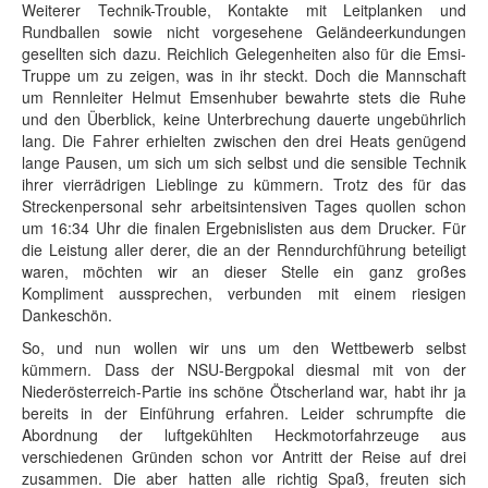
Weiterer Technik-Trouble, Kontakte mit Leitplanken und
Rundballen sowie nicht vorgesehene Geländeerkundungen
gesellten sich dazu. Reichlich Gelegenheiten also für die Emsi-
Truppe um zu zeigen, was in ihr steckt. Doch die Mannschaft
um Rennleiter Helmut Emsenhuber bewahrte stets die Ruhe
und den Überblick, keine Unterbrechung dauerte ungebührlich
lang. Die Fahrer erhielten zwischen den drei Heats genügend
lange Pausen, um sich um sich selbst und die sensible Technik
ihrer vierrädrigen Lieblinge zu kümmern. Trotz des für das
Streckenpersonal sehr arbeitsintensiven Tages quollen schon
um 16:34 Uhr die finalen Ergebnislisten aus dem Drucker. Für
die Leistung aller derer, die an der Renndurchführung beteiligt
waren, möchten wir an dieser Stelle ein ganz großes
Kompliment aussprechen, verbunden mit einem riesigen
Dankeschön.
So, und nun wollen wir uns um den Wettbewerb selbst
kümmern. Dass der NSU-Bergpokal diesmal mit von der
Niederösterreich-Partie ins schöne Ötscherland war, habt ihr ja
bereits in der Einführung erfahren. Leider schrumpfte die
Abordnung der luftgekühlten Heckmotorfahrzeuge aus
verschiedenen Gründen schon vor Antritt der Reise auf drei
zusammen. Die aber hatten alle richtig Spaß, freuten sich