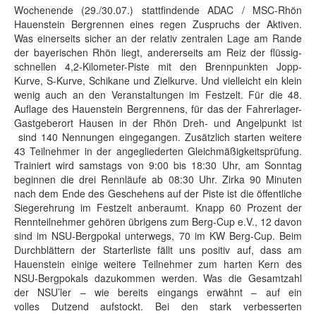
Wochenende (29./30.07.) stattfindende ADAC / MSC-Rhön
Hauenstein Bergrennen eines regen Zuspruchs der Aktiven.
Was einerseits sicher an der relativ zentralen Lage am Rande
der bayerischen Rhön liegt, andererseits am Reiz der flüssig-
schnellen 4,2-Kilometer-Piste mit den Brennpunkten Jopp-
Kurve, S-Kurve, Schikane und Zielkurve. Und vielleicht ein klein
wenig auch an den Veranstaltungen im Festzelt. Für die 48.
Auflage des Hauenstein Bergrennens, für das der Fahrerlager-
Gastgeberort Hausen in der Rhön Dreh- und Angelpunkt ist
sind 140 Nennungen eingegangen. Zusätzlich starten weitere
43 Teilnehmer in der angegliederten Gleichmäßigkeitsprüfung.
Trainiert wird samstags von 9:00 bis 18:30 Uhr, am Sonntag
beginnen die drei Rennläufe ab 08:30 Uhr. Zirka 90 Minuten
nach dem Ende des Geschehens auf der Piste ist die öffentliche
Siegerehrung im Festzelt anberaumt. Knapp 60 Prozent der
Rennteilnehmer gehören übrigens zum Berg-Cup e.V., 12 davon
sind im NSU-Bergpokal unterwegs, 70 im KW Berg-Cup. Beim
Durchblättern der Starterliste fällt uns positiv auf, dass am
Hauenstein einige weitere Teilnehmer zum harten Kern des
NSU-Bergpokals dazukommen werden. Was die Gesamtzahl
der NSU’ler – wie bereits eingangs erwähnt – auf ein
volles Dutzend aufstockt. Bei den stark verbesserten