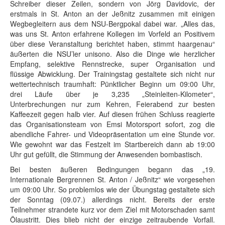
Schreiber dieser Zeilen, sondern von Jörg Davidovic, der
erstmals in St. Anton an der Jeßnitz zusammen mit einigen
Wegbegleitern aus dem NSU-Bergpokal dabei war. „Alles das,
was uns St. Anton erfahrene Kollegen im Vorfeld an Positivem
über diese Veranstaltung berichtet haben, stimmt haargenau“
äußerten die NSU’ler unisono. Also die Dinge wie herzlicher
Empfang, selektive Rennstrecke, super Organisation und
flüssige Abwicklung. Der Trainingstag gestaltete sich nicht nur
wettertechnisch traumhaft: Pünktlicher Beginn um 09:00 Uhr,
drei Läufe über je 3,235 „Steinleiten-Kilometer“,
Unterbrechungen nur zum Kehren, Feierabend zur besten
Kaffeezeit gegen halb vier. Auf diesen frühen Schluss reagierte
das Organisationsteam von Emsi Motorsport sofort, zog die
abendliche Fahrer- und Videopräsentation um eine Stunde vor.
Wie gewohnt war das Festzelt im Startbereich dann ab 19:00
Uhr gut gefüllt, die Stimmung der Anwesenden bombastisch.
Bei besten äußeren Bedingungen begann das „19.
Internationale Bergrennen St. Anton / Jeßnitz“ wie vorgesehen
um 09:00 Uhr. So problemlos wie der Übungstag gestaltete sich
der Sonntag (09.07.) allerdings nicht. Bereits der erste
Teilnehmer strandete kurz vor dem Ziel mit Motorschaden samt
Ölaustritt. Dies blieb nicht der einzige zeitraubende Vorfall.