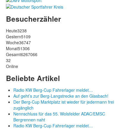
Besucherzähler
Heute
3238
Gestern
5109
Woche
36747
Monat
51306
Gesamt
6267066
32
Online
Beliebte Artikel
Radio KW Berg-Cup Fahrerlager meldet…
Auf geht’s zur Berg-Langstrecke an den Glasbach!
Der Berg-Cup Marktplatz ist wieder für jedermann frei
zugänglich
Nennschluss für das 55. Wolsfelder ADAC/EMSC
Bergrennen naht
Radio KW Berg-Cup Fahrerlager meldet…