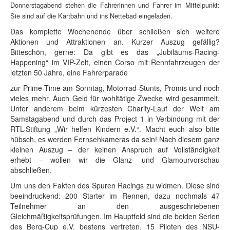
Donnerstagabend stehen die Fahrerinnen und Fahrer im
Mittelpunkt:
Sie sind auf die Kartbahn und ins Nettebad eingeladen.
Das komplette Wochenende über schließen sich weitere
Aktionen und Attraktionen an. Kurzer Auszug gefällig?
Bitteschön, gerne: Da gibt es das „Jubiläums-Racing-
Happening“ im VIP-Zelt, einen Corso mit Rennfahrzeugen der
letzten 50 Jahre, eine Fahrerparade
zur Prime-Time am Sonntag, Motorrad-Stunts, Promis und noch
vieles mehr. Auch Geld für wohltätige Zwecke wird gesammelt.
Unter anderem beim kürzesten Charity-Lauf der Welt am
Samstagabend und durch das Project 1 in Verbindung mit der
RTL-Stiftung „Wir helfen Kindern e.V.“. Macht euch also bitte
hübsch, es werden Fernsehkameras da sein! Nach diesem ganz
kleinen Auszug – der keinen Anspruch auf Vollständigkeit
erhebt – wollen wir die Glanz- und Glamourvorschau
abschließen.
Um uns den Fakten des Spuren Racings zu widmen. Diese sind
beeindruckend: 200 Starter im Rennen, dazu nochmals 47
Teilnehmer an den ausgeschriebenen
Gleichmäßigkeitsprüfungen. Im Hauptfeld sind die beiden Serien
des Berg-Cup e.V. bestens vertreten. 15 Piloten des NSU-