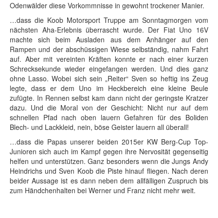
Odenwälder diese Vorkommnisse in gewohnt trockener Manier.
…dass die Koob Motorsport Truppe am Sonntagmorgen vom
nächsten Aha-Erlebnis überrascht wurde. Der Fiat Uno 16V
machte sich beim Ausladen aus dem Anhänger auf den
Rampen und der abschüssigen Wiese selbständig, nahm Fahrt
auf. Aber mit vereinten Kräften konnte er nach einer kurzen
Schrecksekunde wieder eingefangen werden. Und dies ganz
ohne Lasso. Wobei sich sein „Reiter“ Sven so heftig ins Zeug
legte, dass er dem Uno im Heckbereich eine kleine Beule
zufügte. In Rennen selbst kam dann nicht der geringste Kratzer
dazu. Und die Moral von der Geschicht: Nicht nur auf dem
schnellen Pfad nach oben lauern Gefahren für des Boliden
Blech- und Lackkleid, nein, böse Geister lauern all überall!
…dass die Papas unserer beiden 2015er KW Berg-Cup Top-
Junioren sich auch im Kampf gegen ihre Nervosität gegenseitig
helfen und unterstützen. Ganz besonders wenn die Jungs Andy
Heindrichs und Sven Koob die Piste hinauf fliegen. Nach deren
beider Aussage ist es dann neben dem allfälligen Zuspruch bis
zum Händchenhalten bei Werner und Franz nicht mehr weit.