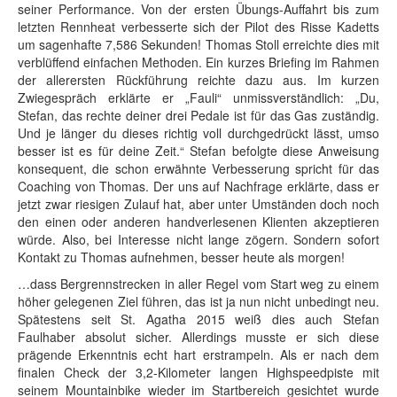
seiner Performance. Von der ersten Übungs-Auffahrt bis zum
letzten Rennheat verbesserte sich der Pilot des Risse Kadetts
um sagenhafte 7,586 Sekunden! Thomas Stoll erreichte dies mit
verblüffend einfachen Methoden. Ein kurzes Briefing im Rahmen
der allerersten Rückführung reichte dazu aus. Im kurzen
Zwiegespräch erklärte er „Fauli“ unmissverständlich: „Du,
Stefan, das rechte deiner drei Pedale ist für das Gas zuständig.
Und je länger du dieses richtig voll durchgedrückt lässt, umso
besser ist es für deine Zeit.“ Stefan befolgte diese Anweisung
konsequent, die schon erwähnte Verbesserung spricht für das
Coaching von Thomas. Der uns auf Nachfrage erklärte, dass er
jetzt zwar riesigen Zulauf hat, aber unter Umständen doch noch
den einen oder anderen handverlesenen Klienten akzeptieren
würde. Also, bei Interesse nicht lange zögern. Sondern sofort
Kontakt zu Thomas aufnehmen, besser heute als morgen!
…dass Bergrennstrecken in aller Regel vom Start weg zu einem
höher gelegenen Ziel führen, das ist ja nun nicht unbedingt neu.
Spätestens seit St. Agatha 2015 weiß dies auch Stefan
Faulhaber absolut sicher. Allerdings musste er sich diese
prägende Erkenntnis echt hart erstrampeln. Als er nach dem
finalen Check der 3,2-Kilometer langen Highspeedpiste mit
seinem Mountainbike wieder im Startbereich gesichtet wurde