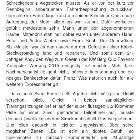
Schreckerlebnis wegstecken musste: Als er von der kurz vor
Rennbeginn anberaumten Fahrerbesprechung zurückkam,
herrschte im Fahrerlager rund um seinen Schneider Corsa helle
Aufregung, der Motor allerdings war stumm. Dafür werkelten
gefühlt mindestens zehn Mann unter der abgenommenen
Haube. Mittendrin statt nur dabei waren unter anderem Hans-
Peter und André Wiebe sowie Franz Koob. Der Odenwälder
Kfz.-Meister war es dann auch, der den Defekt an einer Kabel-
Steckverbindung fand und reparierte. Und somit dem 21-
Jährigen Andy den Weg zum Gewinn der KW Berg-Cup Ravenol
Youngster Wertung 2015 endgültig frei machte. Mehr faire
Nachbarschaftshilfe geht nicht, höchste Anerkennung und ein
riesiges Dankeschön dafür, Franz! Was natürlich auch für alle
weiteren Expresshelfer gilt.
…dass auch Sven Koob in St. Agatha nicht völlig von Unbill
verschont blieb. Gleich in beiden samstäglichen
Trainingssitzungen lief er auf der super flüssigen 3,2-Kilometer
Piste auf einen zuvor gestarteten Teilnehmer auf, musste
deshalb jeweils im oberen Streckenabschnitt Gas wegnehmen.
Und blieb dadurch in leichter Ungewissheit über seine
möglichen Zeiten. „Es ist echt ein doofes Gefühl, so
übernachten zu müssen“ kommentierte der 24-Jährige