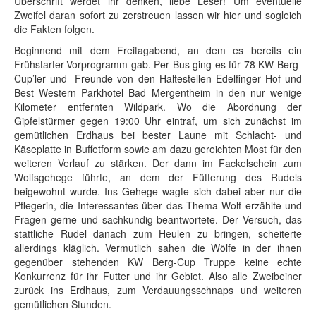
Überschrift werdet ihr denken, liebe Leser! Um eventuelle
Zweifel daran sofort zu zerstreuen lassen wir hier und sogleich
die Fakten folgen.
Beginnend mit dem Freitagabend, an dem es bereits ein
Frühstarter-Vorprogramm gab. Per Bus ging es für 78 KW Berg-
Cup’ler und -Freunde von den Haltestellen Edelfinger Hof und
Best Western Parkhotel Bad Mergentheim in den nur wenige
Kilometer entfernten Wildpark. Wo die Abordnung der
Gipfelstürmer gegen 19:00 Uhr eintraf, um sich zunächst im
gemütlichen Erdhaus bei bester Laune mit Schlacht- und
Käseplatte in Buffetform sowie am dazu gereichten Most für den
weiteren Verlauf zu stärken. Der dann im Fackelschein zum
Wolfsgehege führte, an dem der Fütterung des Rudels
beigewohnt wurde. Ins Gehege wagte sich dabei aber nur die
Pflegerin, die Interessantes über das Thema Wolf erzählte und
Fragen gerne und sachkundig beantwortete. Der Versuch, das
stattliche Rudel danach zum Heulen zu bringen, scheiterte
allerdings kläglich. Vermutlich sahen die Wölfe in der ihnen
gegenüber stehenden KW Berg-Cup Truppe keine echte
Konkurrenz für ihr Futter und ihr Gebiet. Also alle Zweibeiner
zurück ins Erdhaus, zum Verdauungsschnaps und weiteren
gemütlichen Stunden.