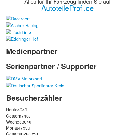
Alles für Ihr Fahrzeug finden Sie auf
AutoteileProfi.de
Medienpartner
Serienpartner / Supporter
Besucherzähler
Heute
4640
Gestern
7467
Woche
33040
Monat
47599
Gesamt
6263359