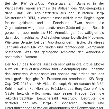
Bei der KW Berg-Cup Meistergala am Samstag in der
Wandelhalle waren erstmals die Aktiven des NSU-Bergpokals
dabei, dazu die Top-Platzierten aus der Deutschen Berg-
Meisterschaft DBM, allesamt einschließlich ihrer Begleitungen
festlich gekleidet und in Feierlaune. Zwar hatten die
Organisatoren wegen der zusätzlichen Gäste mit gutem Besuch
gerechnet, aber mehr als 310 Anmeldungen überwältigten sie
dann doch nachhaltig. Und schufen sogar logistische Probleme.
Wie zum Beispiel bei der Anordnung der Tische, die dieses
Jahr aus einem Mix von runden und rechteckigen Exemplaren
bestanden. Was das gediegene Ambiente der Wandelhalle
nochmals aufwertete.
Der Ablauf des Abends lässt sich sehr gut in drei große Blöcke
aufteilen. Dem ersten davon sind Sektempfang und Einnahme
des servierten Vorspeisentellers ebenso zuzuordnen wie das
erste große Highlight: Die Premiere der brandneuen KW Berg-
Cup DVD 2015 von AH Video Concept. Gleich danach hieß Uli
Kohl in seiner Funktion als Präsident des Berg-Cup e.V. die
Gäste herzlich willkommen, gab seiner Freude über die
rekordverdächtige Besucherzahl Ausdruck. Begrüßte die
Vertreter der KW Berg-Cup Sponsoren, Partner und
Unterstützer ebenso wie die Abordnungen der Rennveranstalter,