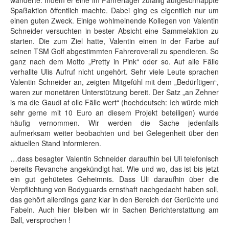
wanderte. Indem er eine im Fahrerlager zufällig aufgeschnappte
Spaßaktion öffentlich machte. Dabei ging es eigentlich nur um
einen guten Zweck. Einige wohlmeinende Kollegen von Valentin
Schneider versuchten in bester Absicht eine Sammelaktion zu
starten. Die zum Ziel hatte, Valentin einen in der Farbe auf
seinen TSM Golf abgestimmten Fahreroverall zu spendieren. So
ganz nach dem Motto „Pretty in Pink“ oder so. Auf alle Fälle
verhallte Ulis Aufruf nicht ungehört. Sehr viele Leute sprachen
Valentin Schneider an, zeigten Mitgefühl mit dem „Bedürftigen“,
waren zur monetären Unterstützung bereit. Der Satz „an Zehner
is ma die Gaudi af olle Fälle wert“ (hochdeutsch: Ich würde mich
sehr gerne mit 10 Euro an diesem Projekt beteiligen) wurde
häufig vernommen. Wir werden die Sache jedenfalls
aufmerksam weiter beobachten und bei Gelegenheit über den
aktuellen Stand informieren.
…dass besagter Valentin Schneider daraufhin bei Uli telefonisch
bereits Revanche angekündigt hat. Wie und wo, das ist bis jetzt
ein gut gehütetes Geheimnis. Dass Uli daraufhin über die
Verpflichtung von Bodyguards ernsthaft nachgedacht haben soll,
das gehört allerdings ganz klar in den Bereich der Gerüchte und
Fabeln. Auch hier bleiben wir in Sachen Berichterstattung am
Ball, versprochen !