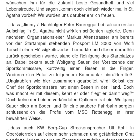
wünschen ihm für die Zukunft beste Gesundheit und viel
Lebensfreude. Und sagen „komm doch einfach wieder mal in St.
Agatha vorbei!“ Wir würden uns darüber ehrlich freuen.
…dass „Jimmys“ Nachfolger Peter Bauregger bei seinem ersten
Aufschlag in St. Agatha nicht wirklich schüchtern agierte. Denn
nachdem Organisationsleiter Markus Altenstrasser am bereits
vor der Startampel stehenden Prosport LM 3000 von Wolfi
Terschl einen Flüssigkeitsverlust bemerkte und dieser daraufhin
zurück geschoben wurde, stand die Reinigung des Startplatzes
an. Dabei bekam auch Wolfgang Sauer, der Vorsitzende der
Sportkommissare, kurzzeitig einen Besen in die Finger.
Wodurch sich Peter zu folgendem Kommentar hinreißen ließ:
„Unglaublich wie hier zusammen gearbeitet wird! Selbst der
Chef der Sportkomissäre hat einen Besen in der Hand. Doch
was macht er mit diesem, kehrt er oder fliegt er damit weg?“
Doch keine der beiden verkündeten Optionen trat ein: Wolfgang
Sauer blieb am Boden und für eine saubere Fahrbahn sorgten
schlussendlich die Profis vom MSC Rottenegg in ihrer
bewährten Weise.
…dass auch KW Berg-Cup Streckensprecher Uli Kohl in
Oberösterreich auf einem sehr schmalen und gefährlichen Grat