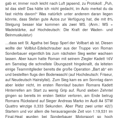
gab er, immer noch leicht nach Luft japsend, zu Protokoll: „Puh,
ist das steil! Das hätte ich nicht gedacht, im Auto merkst du da
fast nichts davon!“ Was natürlich unter anderem daran liegen
könnte, dass Stefan gute Autos zur Verfügung hat, die mit 8%
Steigung besser klar kommen als zwei WS. (Anm.: WS =
Wadelstärke, auf Hochdeutsch: Die Kraft der Waden- und
Beinmuskulatur)
…dass seit St. Agatha bei Sepp Sperl der Vollbart ab ist. Diesen
wollte der Vollblut-Edelschrauber aus der Truppe von Roman
Sonderbauer eigentlich bis zum nächsten Sieg weiter wachsen
lassen. Aber kaum hatte Roman mit seinem Ziegler Kadett 16V
am Samstag die schnellste Übungszeit hingeknallt, da leiteten
einige Teammitglieder bereits die große Operation „Bart ab“ ein
und bestellten flugs den Boderwaschl (auf Hochdeutsch: Friseur,
auf Neudeutsch Hairstylist). Zum Sieg kam es am Sonntag dann
aber leider nicht, im ersten Rennlauf bauten Romans Kadett
Hinterreifen am Start zu wenig Grip auf. Rund sieben Zehntel
gingen so bereits im ersten Sektor verloren, am Ende betrug
Romans Rückstand auf Sieger Andreas Marko im Audi A4 STW
Quattro winzige 0,333 Sekunden. Aber Platz zwei unter 42(!)
Startern und vor allem die herausragende Zeit von 1:19,531 im
Final-Heat wurden bei Sonderbauer Motorsport so hoch