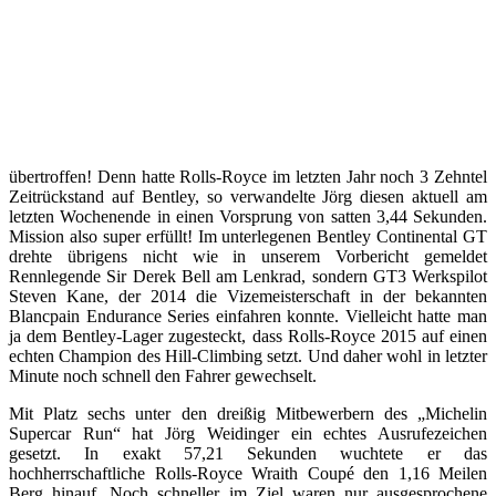
übertroffen! Denn hatte Rolls-Royce im letzten Jahr noch 3 Zehntel
Zeitrückstand auf Bentley, so verwandelte Jörg diesen aktuell am
letzten Wochenende in einen Vorsprung von satten 3,44 Sekunden.
Mission also super erfüllt! Im unterlegenen Bentley Continental GT
drehte übrigens nicht wie in unserem Vorbericht gemeldet
Rennlegende Sir Derek Bell am Lenkrad, sondern GT3 Werkspilot
Steven Kane, der 2014 die Vizemeisterschaft in der bekannten
Blancpain Endurance Series einfahren konnte. Vielleicht hatte man
ja dem Bentley-Lager zugesteckt, dass Rolls-Royce 2015 auf einen
echten Champion des Hill-Climbing setzt. Und daher wohl in letzter
Minute noch schnell den Fahrer gewechselt.
Mit Platz sechs unter den dreißig Mitbewerbern des „Michelin
Supercar Run“ hat Jörg Weidinger ein echtes Ausrufezeichen
gesetzt. In exakt 57,21 Sekunden wuchtete er das
hochherrschaftliche Rolls-Royce Wraith Coupé den 1,16 Meilen
Berg hinauf. Noch schneller im Ziel waren nur ausgesprochene