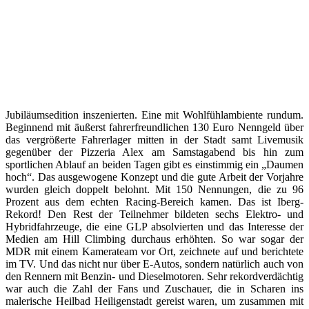
Jubiläumsedition inszenierten. Eine mit Wohlfühlambiente rundum.
Beginnend mit äußerst fahrerfreundlichen 130 Euro Nenngeld über
das vergrößerte Fahrerlager mitten in der Stadt samt Livemusik
gegenüber der Pizzeria Alex am Samstagabend bis hin zum
sportlichen Ablauf an beiden Tagen gibt es einstimmig ein „Daumen
hoch“. Das ausgewogene Konzept und die gute Arbeit der Vorjahre
wurden gleich doppelt belohnt. Mit 150 Nennungen, die zu 96
Prozent aus dem echten Racing-Bereich kamen. Das ist Iberg-
Rekord! Den Rest der Teilnehmer bildeten sechs Elektro- und
Hybridfahrzeuge, die eine GLP absolvierten und das Interesse der
Medien am Hill Climbing durchaus erhöhten. So war sogar der
MDR mit einem Kamerateam vor Ort, zeichnete auf und berichtete
im TV. Und das nicht nur über E-Autos, sondern natürlich auch von
den Rennern mit Benzin- und Dieselmotoren. Sehr rekordverdächtig
war auch die Zahl der Fans und Zuschauer, die in Scharen ins
malerische Heilbad Heiligenstadt gereist waren, um zusammen mit