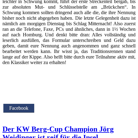
leichter in Schwung kommt, führt der erste Streckenteil bergab, bis
zur absoluten Mut- und Schlüsselstelle am „Brückchen“. In
Schwung kommen sollten dringend auch alle die, die ihre Nennung
bisher noch nicht abgegeben haben. Die letzte Gelegenheit dazu ist
nämlich am morgigen Dienstag bis Schlag Mitternacht! Also zuerst
ran an die Telefone, Faxe, PCs und ähnliches, dann in 1½ Wochen
auf nach Homburg. Und denkt bitte dran: Alles vollständig und
leserlich ausfüllen, das Formular unterschreiben und Geld dazu
geben, damit eure Nennung auch angenommen und ganz schnell
bearbeitet werden kann. Ihr wisst ja, das Traditionsrennen stand
lange auf der Kippe. Also helft bitte durch eure Teilnahme aktiv mit,
den Klassiker weiter zu erhalten!
Facebook
Der KW Berg-Cup Champion Jörg
Weidinger ist reif für die Insel