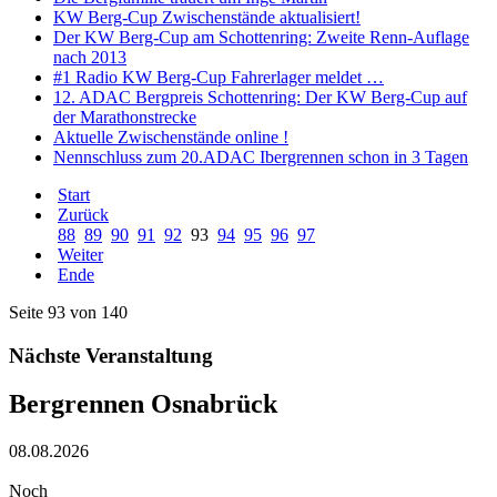
KW Berg-Cup Zwischenstände aktualisiert!
Der KW Berg-Cup am Schottenring: Zweite Renn-Auflage
nach 2013
#1 Radio KW Berg-Cup Fahrerlager meldet …
12. ADAC Bergpreis Schottenring: Der KW Berg-Cup auf
der Marathonstrecke
Aktuelle Zwischenstände online !
Nennschluss zum 20.ADAC Ibergrennen schon in 3 Tagen
Start
Zurück
88
89
90
91
92
93
94
95
96
97
Weiter
Ende
Seite 93 von 140
Nächste Veranstaltung
Bergrennen Osnabrück
08.08.2026
Noch