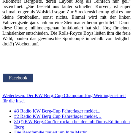
Kilometer Bergpiste, deren Layout Jörg als „einfach nur geil“
bezeichnet. „Sie besteht aus lauter schnellen Kurven, ist super
schmal, enger als Wolsfeld sogar. Zur Streckensicherung gibt es nur
kleine Strohballen, sonst nichts. Einmal wird mit der linken
Fahrzeugseite ganz nah an eine Steinmauer heran gedriftet.“ Damit
diese Übung millimetergenau funktioniert hat sich Jörg für einen
Linkslenker entschieden. Die Rolls-Royce Boys ließen ihm die freie
Wahl, bauten das gewünschte Sportcoupé innerhalb von lediglich
drei(!) Wochen auf.
Facebook
Weiterlesen: Der KW Berg-Cup Champion Jörg Weidinger ist reif
für die Insel
#3 Radio KW Berg-Cup Fahrerlager meldet...
#2 Radio KW Berg-Cup Fahrerlager meldet…
81(!) KW Berg-Cup’ler rocken bei der Jubiläums-Edition den
Iberg
Die Bergfamilie trauert um Inge Martin