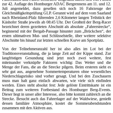
zur 42. Auflage des Homburger ADAC Bergrennens am 11. und 12.
Juli angemeldet, dazu gesellen sich noch 16 Fahrzeuge der
Gleichmäßigkeitsprüfung GLP. Gerannt wird auf dem vom Saarland
nach Rheinland-Pfalz führenden 2,6 Kilometer langen Teilstück der
Käshofer Straße jeweils ab 08:45 Uhr. Der Großteil der Berg-Racer
bezeichnet deren gezeiteten Abschnitt als absolute „Fahrerstrecke“,
beginnend mit der Bergab-Passage hinunter zum „Brückchen“, der
ersten ultimativen Mut- und Schlüsselstelle, über weitere selektive
Abschnitte bis hinauf zur letzten schnellen Kurve am Sportplatz.
Von der Teilnehmeranzahl her ist also alles im Lot bei der
Traditionsveranstaltung, die ja lange Zeit auf der Kippe stand. Zur
langfristigen Gesundung sind jetzt noch zwei weitere, fest
miteinander verknüpfte Faktoren wichtig: Das Wetter und die
Menge der Fans, die an die Strecke pilgern. Beim ersteren sieht es
sehr gut aus, angenehme Sommertemperaturen ohne wesentliches
Niederschlagsrisiko sind vorher gesagt. Und bei den Zuschauern
muss man halt ganz einfach abwarten, wie viele sich einfinden
werden. Eines steht absolut fest: Jede gelöste Eintrittskarte ist ein
Beitrag zum weiteren Fortbestand des Homburger Berg-Events.
Dieser liegt in unser aller Interesse, also bitte kommt zahlreich an die
Strecke. Besucht auch das Fahrerlager auf der Waldwiese, genießt
dessen familiäre Atmosphäre, kostet die Sommerabendstunden
zusammen mit den Aktiven aus.