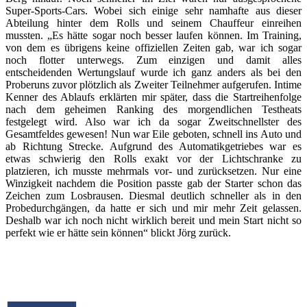
Super-Sports-Cars. Wobei sich einige sehr namhafte aus dieser
Abteilung hinter dem Rolls und seinem Chauffeur einreihen
mussten. „Es hätte sogar noch besser laufen können. Im Training,
von dem es übrigens keine offiziellen Zeiten gab, war ich sogar
noch flotter unterwegs. Zum einzigen und damit alles
entscheidenden Wertungslauf wurde ich ganz anders als bei den
Proberuns zuvor plötzlich als Zweiter Teilnehmer aufgerufen. Intime
Kenner des Ablaufs erklärten mir später, dass die Startreihenfolge
nach dem geheimen Ranking des morgendlichen Testheats
festgelegt wird. Also war ich da sogar Zweitschnellster des
Gesamtfeldes gewesen! Nun war Eile geboten, schnell ins Auto und
ab Richtung Strecke. Aufgrund des Automatikgetriebes war es
etwas schwierig den Rolls exakt vor der Lichtschranke zu
platzieren, ich musste mehrmals vor- und zurücksetzen. Nur eine
Winzigkeit nachdem die Position passte gab der Starter schon das
Zeichen zum Losbrausen. Diesmal deutlich schneller als in den
Probedurchgängen, da hatte er sich und mir mehr Zeit gelassen.
Deshalb war ich noch nicht wirklich bereit und mein Start nicht so
perfekt wie er hätte sein können“ blickt Jörg zurück.