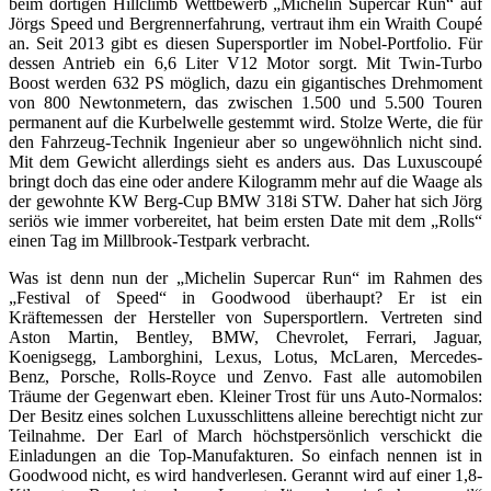
beim dortigen Hillclimb Wettbewerb „Michelin Supercar Run“ auf
Jörgs Speed und Bergrennerfahrung, vertraut ihm ein Wraith Coupé
an. Seit 2013 gibt es diesen Supersportler im Nobel-Portfolio. Für
dessen Antrieb ein 6,6 Liter V12 Motor sorgt. Mit Twin-Turbo
Boost werden 632 PS möglich, dazu ein gigantisches Drehmoment
von 800 Newtonmetern, das zwischen 1.500 und 5.500 Touren
permanent auf die Kurbelwelle gestemmt wird. Stolze Werte, die für
den Fahrzeug-Technik Ingenieur aber so ungewöhnlich nicht sind.
Mit dem Gewicht allerdings sieht es anders aus. Das Luxuscoupé
bringt doch das eine oder andere Kilogramm mehr auf die Waage als
der gewohnte KW Berg-Cup BMW 318i STW. Daher hat sich Jörg
seriös wie immer vorbereitet, hat beim ersten Date mit dem „Rolls“
einen Tag im Millbrook-Testpark verbracht.
Was ist denn nun der „Michelin Supercar Run“ im Rahmen des
„Festival of Speed“ in Goodwood überhaupt? Er ist ein
Kräftemessen der Hersteller von Supersportlern. Vertreten sind
Aston Martin, Bentley, BMW, Chevrolet, Ferrari, Jaguar,
Koenigsegg, Lamborghini, Lexus, Lotus, McLaren, Mercedes-
Benz, Porsche, Rolls-Royce und Zenvo. Fast alle automobilen
Träume der Gegenwart eben. Kleiner Trost für uns Auto-Normalos:
Der Besitz eines solchen Luxusschlittens alleine berechtigt nicht zur
Teilnahme. Der Earl of March höchstpersönlich verschickt die
Einladungen an die Top-Manufakturen. So einfach nennen ist in
Goodwood nicht, es wird handverlesen. Gerannt wird auf einer 1,8-