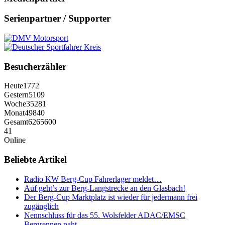
Serienpartner / Supporter
Besucherzähler
Heute
1772
Gestern
5109
Woche
35281
Monat
49840
Gesamt
6265600
41
Online
Beliebte Artikel
Radio KW Berg-Cup Fahrerlager meldet…
Auf geht’s zur Berg-Langstrecke an den Glasbach!
Der Berg-Cup Marktplatz ist wieder für jedermann frei
zugänglich
Nennschluss für das 55. Wolsfelder ADAC/EMSC
Bergrennen naht