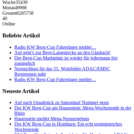
Woche
35439
Monat
49998
Gesamt
6265758
40
Online
Beliebte Artikel
Radio KW Berg-Cup Fahrerlager meldet…
Auf geht’s zur Berg-Langstrecke an den Glasbach!
Der Berg-Cup Marktplatz ist wieder für jedermann frei
zugänglich
Nennschluss für das 55. Wolsfelder ADAC/EMSC
Bergrennen naht
Radio KW Berg-Cup Fahrerlager meldet…
Neueste Artikel
Auf nach Osnabrück zu Saisonlauf Nummer neun
Der KW Berg-Cup am Hauenstein: Mega-Wochenende in der
Rhön
Hauenstein meldet Mega-Nennergebnis
Der KW Berg-Cup in Homburg: Ein echt ereignisreiches
Wochenende