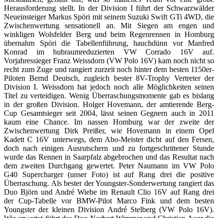
Herausforderung stellt. In der Division I führt der Schwarzwälder
Neueinsteiger Markus Spöri mit seinem Suzuki Swift GTi 4WD, die
Zwischenwertung sensationell an.
Mit Siegen am engen und
winkligen Wolsfelder Berg und beim Regenrennen in Homburg
übernahm Spöri die Tabellenführung, hauchdünn vor Manfred
Konrad im hubraumreduzierten VW Corrado 16V auf.
Vorjahressieger Franz Weissdorn (VW Polo 16V) kam noch nicht so
recht zum Zuge und rangiert zurzeit noch hinter dem besten 1150er-
Piloten Bernd Deutsch, zugleich bester 8V-Trophy Vertreter der
Division I. Weissdorn hat jedoch noch alle Möglichkeiten seinen
Titel zu verteidigen. Wenig Überraschungsmomente gab es bislang
in der großen Division. Holger Hovemann, der amtierende Berg-
Cup Gesamtsieger seit 2004, lässt seinen Gegnern auch in 2011
kaum eine Chance. Im nassen Homburg war der zweite der
Zwischenwertung Dirk Preißer, wie Hovemann in einem Opel
Kadett C 16V unterwegs, dem Abo-Meister dicht auf den Fersen,
doch nach einigen Ausrutschern und zu fortgeschrittener Stunde
wurde das Rennen in Saarpfalz abgebrochen und das Resultat nach
dem zweiten Durchgang gewertet. Peter Naumann im VW Polo
G40 Supercharger (unser Foto) ist auf Rang drei die positive
Überraschung. Als bester der Youngster-Sonderwertung rangiert das
Duo Björn und André Wiebe im Renault Clio 16V auf Rang drei
der Cup-Tabelle vor BMW-Pilot Marco Fink und dem besten
Youngster der kleinen Division André Stelberg (VW Polo 16V).