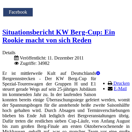
Facebook
Situationsbericht KW Berg-Cup: Ein
Rookie macht von sich Reden
Details
Veröffentlicht: 11. Dezember 2011
Zugriffe: 34982
Er ist mittlerweile Kult auf Deutschlands
Bergrennstrecken - Der KW Berg-Cup für
Drucken
Spezial-Tourenwagen der Gruppen H und E1
E-Mail
steuert gerade Wegs auf sein 25-jähriges Jubiläum
im kommenden Jahr zu. In der laufenden Saison
konnten bereits einige Überraschungssiege gefeiert werden, womit
der Spannungsbogen für die anstehende heiße zweite Saisonhälfte
hoch gehalten wird. Durch Absagen und Terminverschiebungen
blieben bis Ende Juli lediglich drei Bergveranstaltungen übrig.
Dafür treten die restlichen sieben Cup-Läufe, von Anfang August
bis zum großen Berg-Finale am ersten Oktoberwochenende in
Mickhausen, geballt auf, was so manches Team vor eine große