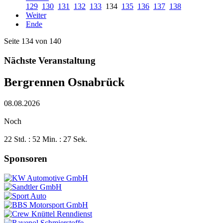
129
130
131
132
133
134
135
136
137
138
Weiter
Ende
Seite 134 von 140
Nächste Veranstaltung
Bergrennen Osnabrück
08.08.2026
Noch
22 Std. : 52 Min. : 26 Sek.
Sponsoren