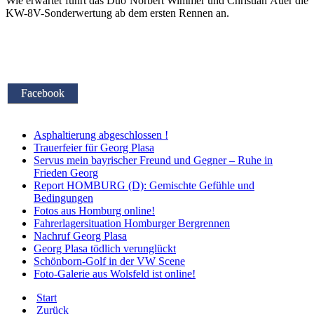
Wie erwartet führt das Duo Norbert Wimmer und Christian Auer die
KW-8V-Sonderwertung ab dem ersten Rennen an.
Facebook
Asphaltierung abgeschlossen !
Trauerfeier für Georg Plasa
Servus mein bayrischer Freund und Gegner – Ruhe in
Frieden Georg
Report HOMBURG (D): Gemischte Gefühle und
Bedingungen
Fotos aus Homburg online!
Fahrerlagersituation Homburger Bergrennen
Nachruf Georg Plasa
Georg Plasa tödlich verunglückt
Schönborn-Golf in der VW Scene
Foto-Galerie aus Wolsfeld ist online!
Start
Zurück