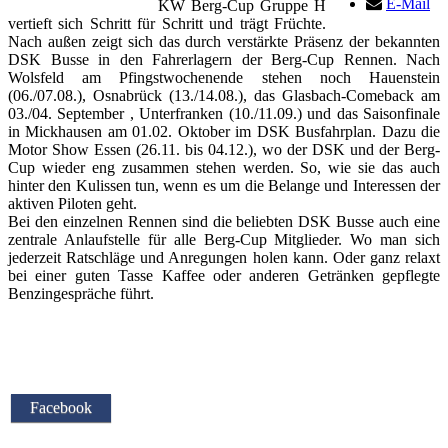
E-Mail
KW Berg-Cup Gruppe H
vertieft sich Schritt für Schritt und trägt Früchte.
Nach außen zeigt sich das durch verstärkte Präsenz der bekannten
DSK Busse in den Fahrerlagern der Berg-Cup Rennen. Nach
Wolsfeld am Pfingstwochenende stehen noch Hauenstein
(06./07.08.), Osnabrück (13./14.08.), das Glasbach-Comeback am
03./04. September , Unterfranken (10./11.09.) und das Saisonfinale
in Mickhausen am 01.02. Oktober im DSK Busfahrplan. Dazu die
Motor Show Essen (26.11. bis 04.12.), wo der DSK und der Berg-
Cup wieder eng zusammen stehen werden. So, wie sie das auch
hinter den Kulissen tun, wenn es um die Belange und Interessen der
aktiven Piloten geht.
Bei den einzelnen Rennen sind die beliebten DSK Busse auch eine
zentrale Anlaufstelle für alle Berg-Cup Mitglieder. Wo man sich
jederzeit Ratschläge und Anregungen holen kann. Oder ganz relaxt
bei einer guten Tasse Kaffee oder anderen Getränken gepflegte
Benzingespräche führt.
Facebook