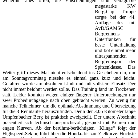
weiterhin alles offen, die Entscheidungen sind vertagt.
Die
megastarke KW
Berg-Cup Truppe
sorgte bei der 44.
Auflage des Int.
AvD/GAMSC
Bergrennens
Unterfranken für
beste Unterhaltung
und bot einmal mehr
ultraspannenden
Bergrennsport der
Spitzenklasse. Das
Wetter griff dieses Mal nicht entscheidend ins Geschehen ein, nur
am Sonntagvormittag nieselte es einmal ganz kurz und leicht.
Gefahren wurde am absoluten Limit und mit vollstem Einsatz. Der
nicht immer belohnt werden sollte. Das Training fand im Trockenen
statt. Leider konnten wegen einiger längerer Unterbrechungen nur
zwei Probedurchgänge nach oben gebracht werden. Zu wenig für
manche Teilnehmer, um die optimale Abstimmung und Übersetzung
für die 3 Rennläufe herauszufinden. Denn der 3,05 Kilometer lange
Umpfenbacher Berg ist praktisch zweigeteilt. Der untere Abschnitt
präsentiert sich technisch anspruchsvoll, gespickt mit Kehren und
engen Kurven. Ab der berühmt-berüchtigten „Klinge“ folgt der
Highspeed-Sektor, führt über die Honda- bis zur Zielkurve. Höchste