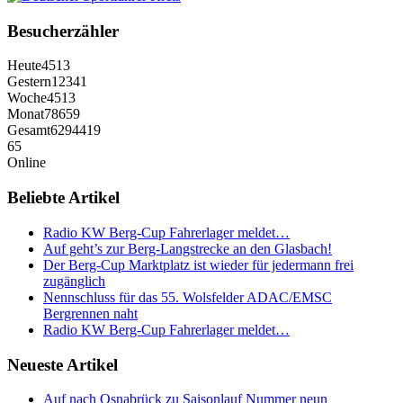
Besucherzähler
Heute
4513
Gestern
12341
Woche
4513
Monat
78659
Gesamt
6294419
65
Online
Beliebte Artikel
Radio KW Berg-Cup Fahrerlager meldet…
Auf geht’s zur Berg-Langstrecke an den Glasbach!
Der Berg-Cup Marktplatz ist wieder für jedermann frei
zugänglich
Nennschluss für das 55. Wolsfelder ADAC/EMSC
Bergrennen naht
Radio KW Berg-Cup Fahrerlager meldet…
Neueste Artikel
Auf nach Osnabrück zu Saisonlauf Nummer neun