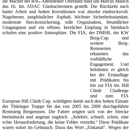
die Macher der RSG Altensteiner Oberland rund um Marcus Malsch
das 16. Int. ADAC Glasbachrennen gestellt. Die Rückkehr nach
harter Arbeit und hohen Investitionen war absolut eindrucksvoll.
Nagelneuer, jungfräulicher Asphalt, höchster Sicherheitsstandart,
modernste Streckensicherung, tolle Organisation, freundlicher
Umgangston und ein offener, herzlicher Empfang in Steinbach
schufen eine positive Atmosphäre.
Die FIA, der DMSB, der KW
Berg-Cup und
weitere Berg-
Rennserien
erkannten das
vorbildliche
Engagement. Und
belohnten es gleich
bei der Erstauflage
mit Prädikaten bis
hin zur FIA Int. Hill
Climb Challenge
und zum FIA
European Hill Climb Cup, würdigten damit auch den hohen Einsatz
der Thüringer Truppe für das von 2005 bis 2009 durchgeführte
Rennsteig Bergrennen. Die Fahrer zeigten sich von der Strecke
beeindruckt und angetan zugleich. „Selektiv, schnell, schön, eine
echte Herausforderung, die keine Fehler verzeiht.“ Diese Prädikate
waren sofort im Gebrauch. Dazu das Wort „Eiskanal“. Wegen der