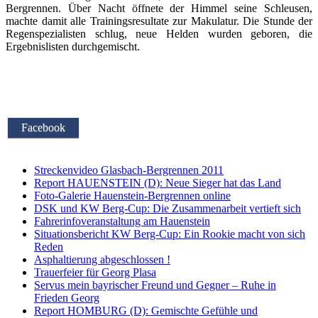
Bergrennen. Über Nacht öffnete der Himmel seine Schleusen,
machte damit alle Trainingsresultate zur Makulatur. Die Stunde der
Regenspezialisten schlug, neue Helden wurden geboren, die
Ergebnislisten durchgemischt.
Facebook
Streckenvideo Glasbach-Bergrennen 2011
Report HAUENSTEIN (D): Neue Sieger hat das Land
Foto-Galerie Hauenstein-Bergrennen online
DSK und KW Berg-Cup: Die Zusammenarbeit vertieft sich
Fahrerinfoveranstaltung am Hauenstein
Situationsbericht KW Berg-Cup: Ein Rookie macht von sich
Reden
Asphaltierung abgeschlossen !
Trauerfeier für Georg Plasa
Servus mein bayrischer Freund und Gegner – Ruhe in
Frieden Georg
Report HOMBURG (D): Gemischte Gefühle und