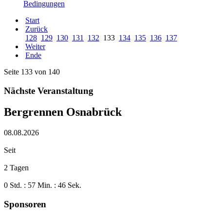
Bedingungen
Start
Zurück
128
129
130
131
132
133
134
135
136
137
Weiter
Ende
Seite 133 von 140
Nächste Veranstaltung
Bergrennen Osnabrück
08.08.2026
Seit
2 Tagen
0 Std. : 57 Min. : 47 Sek.
Sponsoren