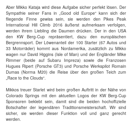
Aber Mikko Kataja wird diese Aufgabe sicher perfekt lösen. Der
Sympathie seiner Fans in „Good old Europe“ kann sich der
fliegende Finne gewiss sein, sie werden den Pikes Peak
International Hill Climb 2016 äußerst aufmerksam verfolgen,
werden ihrem Liebling die Daumen drücken. Der in den USA
den KW Berg-Cup repräsentiert, dazu den europäischen
Bergrennsport. Der Löwenanteil der 100 Starter (67 Autos und
33 Motorräder) kommt aus Nordamerika, zusätzlich zu Mikko
wagen nur David Higgins (Isle of Man) und der Engländer Mike
Rimmer (beide auf Subaru Impreza) sowie die Franzosen
Hugues Ripert (Porsche GT3) und Porsche Werkspilot Romain
Dumas (Norma M20) die Reise über den großen Teich zum
„Race to the Clouds“.
Mikkos treuer Starlet wird beim großen Auftritt in der Nähe von
Colorado Springs mit den aktuellen Logos der KW Berg-Cup
Sponsoren beklebt sein, damit sind die beiden hochoffizielle
Botschafter der legendären Traditionsmeisterschaft. Wir sind
sicher, sie werden dieser Funktion voll und ganz gerecht
werden.