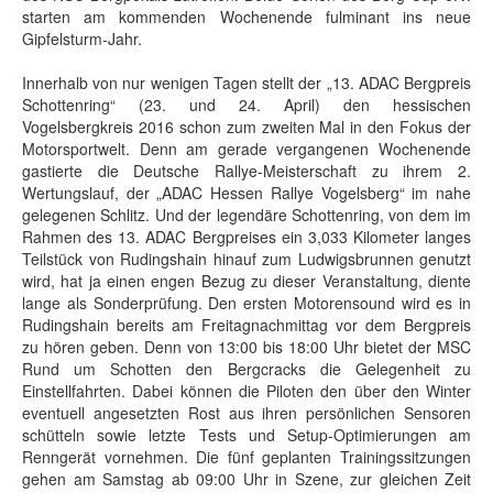
starten am kommenden Wochenende fulminant ins neue
Gipfelsturm-Jahr.
Innerhalb von nur wenigen Tagen stellt der „13. ADAC Bergpreis
Schottenring“ (23. und 24. April) den hessischen
Vogelsbergkreis 2016 schon zum zweiten Mal in den Fokus der
Motorsportwelt. Denn am gerade vergangenen Wochenende
gastierte die Deutsche Rallye-Meisterschaft zu ihrem 2.
Wertungslauf, der „ADAC Hessen Rallye Vogelsberg“ im nahe
gelegenen Schlitz. Und der legendäre Schottenring, von dem im
Rahmen des 13. ADAC Bergpreises ein 3,033 Kilometer langes
Teilstück von Rudingshain hinauf zum Ludwigsbrunnen genutzt
wird, hat ja einen engen Bezug zu dieser Veranstaltung, diente
lange als Sonderprüfung. Den ersten Motorensound wird es in
Rudingshain bereits am Freitagnachmittag vor dem Bergpreis
zu hören geben. Denn von 13:00 bis 18:00 Uhr bietet der MSC
Rund um Schotten den Bergcracks die Gelegenheit zu
Einstellfahrten. Dabei können die Piloten den über den Winter
eventuell angesetzten Rost aus ihren persönlichen Sensoren
schütteln sowie letzte Tests und Setup-Optimierungen am
Renngerät vornehmen. Die fünf geplanten Trainingssitzungen
gehen am Samstag ab 09:00 Uhr in Szene, zur gleichen Zeit