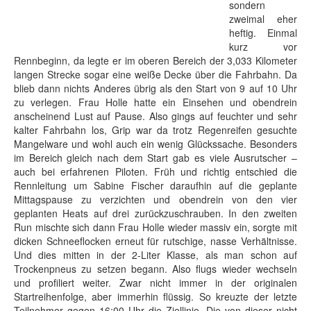
sondern
zweimal eher
heftig. Einmal
kurz vor
Rennbeginn, da legte er im oberen Bereich der 3,033 Kilometer
langen Strecke sogar eine weiße Decke über die Fahrbahn. Da
blieb dann nichts Anderes übrig als den Start von 9 auf 10 Uhr
zu verlegen. Frau Holle hatte ein Einsehen und obendrein
anscheinend Lust auf Pause. Also gings auf feuchter und sehr
kalter Fahrbahn los, Grip war da trotz Regenreifen gesuchte
Mangelware und wohl auch ein wenig Glückssache. Besonders
im Bereich gleich nach dem Start gab es viele Ausrutscher –
auch bei erfahrenen Piloten. Früh und richtig entschied die
Rennleitung um Sabine Fischer daraufhin auf die geplante
Mittagspause zu verzichten und obendrein von den vier
geplanten Heats auf drei zurückzuschrauben. In den zweiten
Run mischte sich dann Frau Holle wieder massiv ein, sorgte mit
dicken Schneeflocken erneut für rutschige, nasse Verhältnisse.
Und dies mitten in der 2-Liter Klasse, als man schon auf
Trockenpneus zu setzen begann. Also flugs wieder wechseln
und profiliert weiter. Zwar nicht immer in der originalen
Startreihenfolge, aber immerhin flüssig. So kreuzte der letzte
Teilnehmer gegen 16:00 Uhr die Ziellinie. Die von dieser nicht