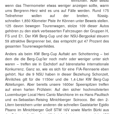
einrichten. Aber selbst
wenn das Thermometer etwas weniger anzeigen sollte, warm
ums Bergrenn-Herz wird es uns auf Fälle werden. Rund 175
Teilnehmer wollen auf der breiten, flüssig-
schnellen 1,850 Kilometer Piste ihr Können unter Beweis stellen.
125 davon bewegen Tourenwagen, stolze 109 dieser Autos
gehören zu den stark verbesserten Fahrzeugen der Gruppen H,
FS und E1. Der KW Berg-Cup und der NSU-Bergpokal steuern
59 attraktive Bergrenner bei, das entspricht gut 47 Prozent des
gesamten Tourenwagenfeldes.
Anders als beim KW Berg-Cup Auftakt am Schottenring – bei
dem die die Berg-Cup’ler noch mehr oder weniger unter sich
waren – treffen sie in Eschdorf auf bärenstarke internationale
Konkurrenz. Ganz so, wie es sich für eine FIA-Rennserie eben
gehört. Nur die 9 NSU haben in dieser Beziehung Schonzeit,
Ähnliches gilt für die 1150er und die 1,4-Liter KW Berg-Cup
Abteilungen. Aber bereits unsere 1600er Speerspitzen treffen
auf einen harten Prüfstein: Auf den sicher hochmotivierten
Luxemburger Local Hero Canio Marchione im ex-Hans-Paulitsch
und ex-Sebastian-Reising Minichberger Scirocco. Bei den 2-
Litern bereichern unter anderen die schnellen Gaststarter Egidio
Pisano im Minichberger Golf STW 16V sowie Martin Bürki aus