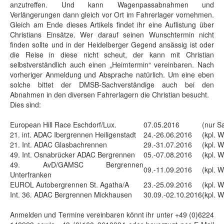
anzutreffen. Und kann Wagenpassabnahmen und
Verlängerungen dann gleich vor Ort im Fahrerlager vornehmen.
Gleich am Ende dieses Artikels findet ihr eine Auflistung über
Christians Einsätze. Wer darauf seinen Wunschtermin nicht
finden sollte und in der Heidelberger Gegend ansässig ist oder
die Reise in diese nicht scheut, der kann mit Christian
selbstverständlich auch einen „Heimtermin“ vereinbaren. Nach
vorheriger Anmeldung und Absprache natürlich. Um eine eben
solche bittet der DMSB-Sachverständige auch bei den
Abnahmen in den diversen Fahrerlagern die Christian besucht.
Dies sind:
European Hill Race Eschdorf/Lux.
07.05.2016
(nur S
21. int. ADAC Ibergrennen Heiligenstadt
24.-26.06.2016
(kpl. 
21. Int. ADAC Glasbachrennen
29.-31.07.2016
(kpl. 
49. Int. Osnabrücker ADAC Bergrennen
05.-07.08.2016
(kpl. 
49. AvD/GAMSC Bergrennen
09.-11.09.2016
(kpl. 
Unterfranken
EUROL Autobergrennen St. Agatha/A
23.-25.09.2016
(kpl. 
Int. 36. ADAC Bergrennen Mickhausen
30.09.-02.10.2016
(kpl. 
Anmelden und Termine vereinbaren könnt ihr unter +49 (0)6224