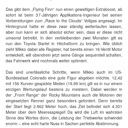
Das gibt dem „Flying Finn“ nun einen gewaltigen Extraboost, ab
sofort ist beim 37-Jährigen Applikations-Ingenieur bei seinen
Vorbereitungen zum „Race to the Clouds“ Vollgas angesagt. Im
Hintergrund hatte er diese zwar ständig weiterlaufen lassen,
aber nun kann er sich absolut sicher sein, dass er diese nicht
umsonst betreibt. In den verbleibenden zwei Monaten gilt es
nun den Toyota Starlet in Höchstform zu bringen. Wie üblich
zieht Mikko dabei alle Register, hat bereits einen 16-Ventil Motor
entwickelt, will obendrein jetzt seine Gänge sequentiell schalten,
das Fahrwerk wird nochmals weiter optimiert.
Das sind unerlässliche Schritte, wenn Mikko auch im US-
Bundesstaat Colorado eine gute Figur abgeben möchte. 12,42
mit 156 Kurven gespickte Meilen (19,99 km) gilt es in nur einem
einzigen Wertungslauf bestens zu meistern. Dabei werden in
der „Front Range“ der Rocky Mountains auch die Motoren der
eingesetzten Renner ganz besonders gefordert. Denn bereits
der Start liegt 2.862 Meter hoch, das Ziel befindet sich 4.301
Meter über dem Meeresspiegel! Da wird die Luft im wahrsten
Sinne des Wortes dünn, die Leistung der Triebwerke schwindet
enorm – eine echt harte Nuss in Sachen perfekte Abstimmung.