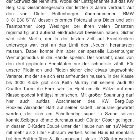
der Schweiz die Nennliste. Wobei der Letztgenannte auf das KW
Berg-Cup Gesamtsiegerauto der letzten 3 Jahre vertraut: Auf
den von Dieter Rottenberger übernommenen BMW
318i E36 STW, dessen enormes Potenzial uns Dieter und sein
Teampartner Jörg Weidinger bei ihren vielen Einsätzen
regelmäßig und äußerst eindrucksvoll bewiesen haben. Sicher
wird sich Martin, der in der letzten Zeit auf Fronttrieblern
unterwegs war, erst an das Limit des „Neuen“ herantasten
müssen. Dabei könnte ihm aber der spezielle Luxemburger
Wertungsmodus in die Hände spielen. Der vorsieht, dass von
den drei geplanten Rennläufen nur der schnellste zählt. Für
unsere Pilotinnen und Piloten sicher eine etwas ungewohnte
Variante, mit der sie sich erst anfreunden müssen. In der Klasse
bis 3000 Kubik gibt sich Keith Murray mit seinem Audi 80
Quattro Turbo die Ehre, wird im Fight um die Plätze auf dem
Klassenpodest kräftigst mitmischen. Mit großer Spannung darf
hier auch aufdas Abschneiden des KW Berg-Cup
Rookies Alexander Bärtl auf seiner Kadett Limousine gewartet
werden, der sich am Schottenring super in Szene setzen
konnte.Selbiges könnte durchaus auch Günter Göser gelingen,
in dessen C-Kadett Coupé unter der Haube nun ein 16V-Motor
mit mehr als 2-Liter Hubraum werkelt. Volles Haus ist ebenfalls
bei den Boliden über 3-Liter angesagt, stolze 19 Starter werden