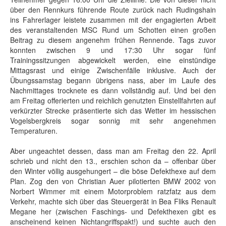
über den Rennkurs führende Route zurück nach Rudingshain
ins Fahrerlager leistete zusammen mit der engagierten Arbeit
des veranstaltenden MSC Rund um Schotten einen großen
Beitrag zu diesem angenehm frühen Rennende. Tags zuvor
konnten zwischen 9 und 17:30 Uhr sogar fünf
Trainingssitzungen abgewickelt werden, eine einstündige
Mittagsrast und einige Zwischenfälle inklusive. Auch der
Übungssamstag begann übrigens nass, aber im Laufe des
Nachmittages trocknete es dann vollständig auf. Und bei den
am Freitag offerierten und reichlich genutzten Einstellfahrten auf
verkürzter Strecke präsentierte sich das Wetter im hessischen
Vogelsbergkreis sogar sonnig mit sehr angenehmen
Temperaturen.
Aber ungeachtet dessen, dass man am Freitag den 22. April
schrieb und nicht den 13., erschien schon da – offenbar über
den Winter völlig ausgehungert – die böse Defekthexe auf dem
Plan. Zog den von Christian Auer pilotierten BMW 2002 von
Norbert Wimmer mit einem Motorproblem ratzfatz aus dem
Verkehr, machte sich über das Steuergerät in Bea Fliks Renault
Megane her (zwischen Faschings- und Defekthexen gibt es
anscheinend keinen Nichtangriffspakt!) und suchte auch den