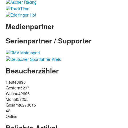
Medienpartner
Serienpartner / Supporter
Besucherzähler
Heute
3890
Gestern
5297
Woche
42696
Monat
57255
Gesamt
6273015
42
Online
Beliebte Artikel