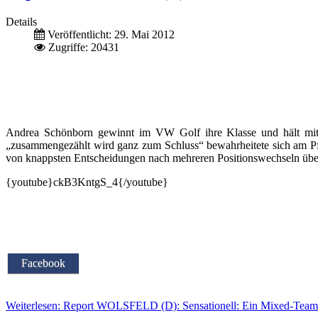
Details
Veröffentlicht: 29. Mai 2012
Zugriffe: 20431
Andrea Schönborn gewinnt im VW Golf ihre Klasse und hält mi
„zusammengezählt wird ganz zum Schluss“ bewahrheitete sich am P
von knappsten Entscheidungen nach mehreren Positionswechseln über F
{youtube}ckB3KntgS_4{/youtube}
Facebook
Weiterlesen: Report WOLSFELD (D): Sensationell: Ein Mixed-Team 