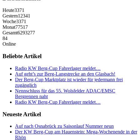
Heute
3371
Gestern
12341
Woche
3371
Monat
77517
Gesamt
6293277
84
Online
Beliebte Artikel
Radio KW Berg-Cup Fahrerlager meldet…
Auf geht’s zur Berg-Langstrecke an den Glasbach!
Der Berg-Cup Marktplatz ist wieder für jedermann frei
zugänglich
Nennschluss für das 55. Wolsfelder ADAC/EMSC
Bergrennen naht
Radio KW Berg-Cup Fahrerlager meldet…
Neueste Artikel
Auf nach Osnabrück zu Saisonlauf Nummer neun
Der KW Berg-Cup am Hauenstein: Mega-Wochenende in der
Rhön