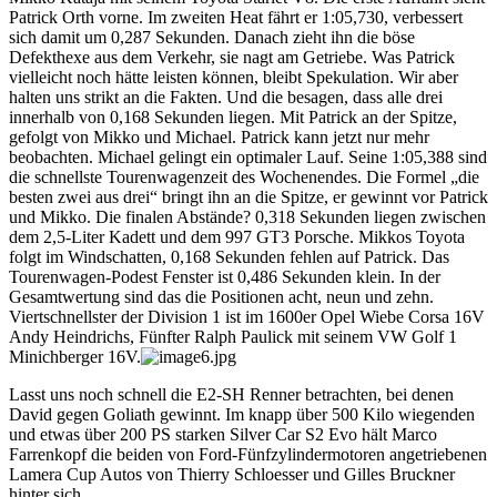
Patrick Orth vorne. Im zweiten Heat fährt er 1:05,730, verbessert
sich damit um 0,287 Sekunden. Danach zieht ihn die böse
Defekthexe aus dem Verkehr, sie nagt am Getriebe. Was Patrick
vielleicht noch hätte leisten können, bleibt Spekulation. Wir aber
halten uns strikt an die Fakten. Und die besagen, dass alle drei
innerhalb von 0,168 Sekunden liegen. Mit Patrick an der Spitze,
gefolgt von Mikko und Michael. Patrick kann jetzt nur mehr
beobachten. Michael gelingt ein optimaler Lauf. Seine 1:05,388 sind
die schnellste Tourenwagenzeit des Wochenendes. Die Formel „die
besten zwei aus drei“ bringt ihn an die Spitze, er gewinnt vor Patrick
und Mikko. Die finalen Abstände? 0,318 Sekunden liegen zwischen
dem 2,5-Liter Kadett und dem 997 GT3 Porsche. Mikkos Toyota
folgt im Windschatten, 0,168 Sekunden fehlen auf Patrick. Das
Tourenwagen-Podest Fenster ist 0,486 Sekunden klein. In der
Gesamtwertung sind das die Positionen acht, neun und zehn.
Viertschnellster der Division 1 ist im 1600er Opel Wiebe Corsa 16V
Andy Heindrichs, Fünfter Ralph Paulick mit seinem VW Golf 1
Minichberger 16V.
Lasst uns noch schnell die E2-SH Renner betrachten, bei denen
David gegen Goliath gewinnt. Im knapp über 500 Kilo wiegenden
und etwas über 200 PS starken Silver Car S2 Evo hält Marco
Farrenkopf die beiden von Ford-Fünfzylindermotoren angetriebenen
Lamera Cup Autos von Thierry Schloesser und Gilles Bruckner
hinter sich.