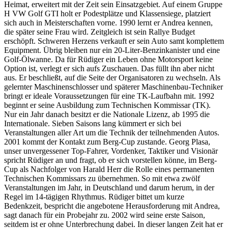
Heimat, erweitert mit der Zeit sein Einsatzgebiet. Auf einem Gruppe
H VW Golf GTI holt er Podestplätze und Klassensiege, platziert
sich auch in Meisterschaften vorne. 1990 lernt er Andrea kennen,
die später seine Frau wird. Zeitgleich ist sein Rallye Budget
erschöpft. Schweren Herzens verkauft er sein Auto samt komplettem
Equipment. Übrig bleiben nur ein 20-Liter-Benzinkanister und eine
Golf-Ölwanne. Da für Rüdiger ein Leben ohne Motorsport keine
Option ist, verlegt er sich aufs Zuschauen. Das füllt ihn aber nicht
aus. Er beschließt, auf die Seite der Organisatoren zu wechseln. Als
gelernter Maschinenschlosser und späterer Maschinenbau-Techniker
bringt er ideale Voraussetzungen für eine TK-Laufbahn mit. 1992
beginnt er seine Ausbildung zum Technischen Kommissar (TK).
Nur ein Jahr danach besitzt er die Nationale Lizenz, ab 1995 die
Internationale. Sieben Saisons lang kümmert er sich bei
Veranstaltungen aller Art um die Technik der teilnehmenden Autos.
2001 kommt der Kontakt zum Berg-Cup zustande. Georg Plasa,
unser unvergessener Top-Fahrer, Vordenker, Taktiker und Visionär
spricht Rüdiger an und fragt, ob er sich vorstellen könne, im Berg-
Cup als Nachfolger von Harald Herr die Rolle eines permanenten
Technischen Kommissars zu übernehmen. So mit etwa zwölf
Veranstaltungen im Jahr, in Deutschland und darum herum, in der
Regel im 14-tägigen Rhythmus. Rüdiger bittet um kurze
Bedenkzeit, bespricht die angebotene Herausforderung mit Andrea,
sagt danach für ein Probejahr zu. 2002 wird seine erste Saison,
seitdem ist er ohne Unterbrechung dabei. In dieser langen Zeit hat er