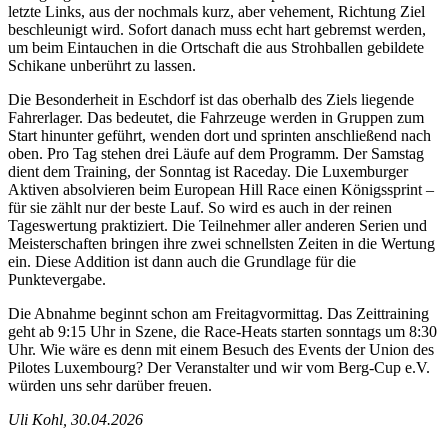
letzte Links, aus der nochmals kurz, aber vehement, Richtung Ziel
beschleunigt wird. Sofort danach muss echt hart gebremst werden,
um beim Eintauchen in die Ortschaft die aus Strohballen gebildete
Schikane unberührt zu lassen.
Die Besonderheit in Eschdorf ist das oberhalb des Ziels liegende
Fahrerlager. Das bedeutet, die Fahrzeuge werden in Gruppen zum
Start hinunter geführt, wenden dort und sprinten anschließend nach
oben. Pro Tag stehen drei Läufe auf dem Programm. Der Samstag
dient dem Training, der Sonntag ist Raceday. Die Luxemburger
Aktiven absolvieren beim European Hill Race einen Königssprint –
für sie zählt nur der beste Lauf. So wird es auch in der reinen
Tageswertung praktiziert. Die Teilnehmer aller anderen Serien und
Meisterschaften bringen ihre zwei schnellsten Zeiten in die Wertung
ein. Diese Addition ist dann auch die Grundlage für die
Punktevergabe.
Die Abnahme beginnt schon am Freitagvormittag. Das Zeittraining
geht ab 9:15 Uhr in Szene, die Race-Heats starten sonntags um 8:30
Uhr. Wie wäre es denn mit einem Besuch des Events der Union des
Pilotes Luxembourg? Der Veranstalter und wir vom Berg-Cup e.V.
würden uns sehr darüber freuen.
Uli Kohl, 30.04.2026