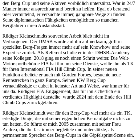
den Berg-Cup und seine Aktiven vorbildlich unterstützt. War in 24/7
Manier immer ansprechbar und bereit zu helfen. Egal ob beratend
oder vermittelnd, er versuchte immer, gangbare Wege zu finden.
Seine diplomatischen Fähigkeiten ermöglichten so manchen
Bergfahrern ihren Auslandsstart.
Rüdiger Kleinschmidts souveräne Arbeit blieb nicht im
Verborgenen. Der DMSB wurde auf ihn aufmerksam, griff in
speziellen Berg-Fragen immer mehr auf sein Knowhow und seine
Expertise zurück. Als Referent schulte er in der DMSB-Academy
seine Kollegen. 2018 ging es noch einen Schritt weiter. Die Welt-
Motorsportbehörde FIA bat ihn um seine Dienste, wollte ihn als TK
für ihren International FIA Hill Climb Cup. In seiner neuen
Funktion arbeitete er auch mit Gorden Forbes, besuchte neue
Rennstrecken in ganz Europa. Seinen KW Berg-Cup
vernachlässigte er dabei in keinster Art und Weise, war immer für
uns da. Rüdigers FIA-Engagement, das für ihn sicherlich ein
verdientes Highlight darstellte, wurde 2024 mit dem Ende des Hill
Climb Cups zurückgefahren.
Rüdiger Kleinschmidt war für den Berg-Cup viel mehr als ein TK,
erledigte Dinge, die mit seiner eigentlichen Kernaufgabe nichts zu
tun hatten. So führte er mich 2005 zusammen mit seiner Frau
Andrea, die ihn fast immer begleitete und unterstützte, als
permanenten Sprecher des Berg-Cups in die Gipfelsprint-Szene ein,