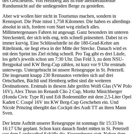
des Geschehens. Von Hemberg aus ist eine atemberaubende
Rundumsicht auf die umliegenden Berge zu genießen.
Aber wir wollen hier nicht in Tourismus machen, sondern in
Rennsport. Die Piste misst 1,758 Kilometer. Die haben es allerdings
absolut in sich, fordern vom Start weg einfach alles.
Millimetergenaues Fahren ist angesagt. Ganz besonders im unteren
Streckenteil, der sich teils eng, teils schnell präsentiert. Dabei ist es
immer kurvig. Eine Schlüsselstelle ist die 180-Grad-Kehre am
Rütelirank, sie liegt etwa in der Mitte der Strecke. Danach wird es
mit dem Sprint ins Ziel richtig schnell. Pro Tag gibt es drei Läufe,
los geht’s jeweils schon um 7:30 Uhr. Das Feld 3, zu dem NSU-
Bergpokal und KW Berg-Cup zählen, ist kurz vor 9 Uhr erstmals
unterwegs. Untergebracht ist unsere Reisegruppe in St. Peterzell.
Die insgesamt knapp 230 Rennautos verteilen sich auf drei
Ortschaften, Bächli und Hemberg selbst sind die weiteren
Destinationen. Erstmals in diesem Jahr greifen Wolfi Glas (VW Polo
16V), Alex Thrun im Renault Clio 2 Cup, Moritz Minichberger
(Honda Civic Type R) und Edi Bodenmüller mit dem 2,5-Liter Opel
Kadett C Coupé 16V ins KW Berg-Cup Geschehen ein. Und
Nicole Prinzing übergibt das Cockpit des Audi TT an ihren Mann
Sven.
Der letzte Auftritt unserer Reisegruppe ist sonntags für 15:33 bis
16:17 Uhr geplant. Schon kurz danach findet mitten in St. Peterzell
vor dem Landgasthof Schäfle die Siegerehrung statt. Neben dem