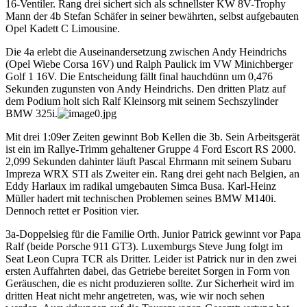
16-Ventiler. Rang drei sichert sich als schnellster KW 8V-Trophy
Mann der 4b Stefan Schäfer in seiner bewährten, selbst aufgebauten
Opel Kadett C Limousine.
Die 4a erlebt die Auseinandersetzung zwischen Andy Heindrichs
(Opel Wiebe Corsa 16V) und Ralph Paulick im VW Minichberger
Golf 1 16V. Die Entscheidung fällt final hauchdünn um 0,476
Sekunden zugunsten von Andy Heindrichs. Den dritten Platz auf
dem Podium holt sich Ralf Kleinsorg mit seinem Sechszylinder
BMW 325i.
Mit drei 1:09er Zeiten gewinnt Bob Kellen die 3b. Sein Arbeitsgerät
ist ein im Rallye-Trimm gehaltener Gruppe 4 Ford Escort RS 2000.
2,099 Sekunden dahinter läuft Pascal Ehrmann mit seinem Subaru
Impreza WRX STI als Zweiter ein. Rang drei geht nach Belgien, an
Eddy Harlaux im radikal umgebauten Simca Busa. Karl-Heinz
Müller hadert mit technischen Problemen seines BMW M140i.
Dennoch rettet er Position vier.
3a-Doppelsieg für die Familie Orth. Junior Patrick gewinnt vor Papa
Ralf (beide Porsche 911 GT3). Luxemburgs Steve Jung folgt im
Seat Leon Cupra TCR als Dritter. Leider ist Patrick nur in den zwei
ersten Auffahrten dabei, das Getriebe bereitet Sorgen in Form von
Geräuschen, die es nicht produzieren sollte. Zur Sicherheit wird im
dritten Heat nicht mehr angetreten, was, wie wir noch sehen