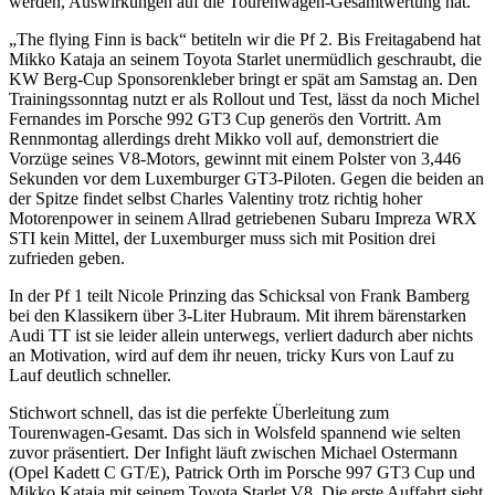
werden, Auswirkungen auf die Tourenwagen-Gesamtwertung hat.
„The flying Finn is back“ betiteln wir die Pf 2. Bis Freitagabend hat
Mikko Kataja an seinem Toyota Starlet unermüdlich geschraubt, die
KW Berg-Cup Sponsorenkleber bringt er spät am Samstag an. Den
Trainingssonntag nutzt er als Rollout und Test, lässt da noch Michel
Fernandes im Porsche 992 GT3 Cup generös den Vortritt. Am
Rennmontag allerdings dreht Mikko voll auf, demonstriert die
Vorzüge seines V8-Motors, gewinnt mit einem Polster von 3,446
Sekunden vor dem Luxemburger GT3-Piloten. Gegen die beiden an
der Spitze findet selbst Charles Valentiny trotz richtig hoher
Motorenpower in seinem Allrad getriebenen Subaru Impreza WRX
STI kein Mittel, der Luxemburger muss sich mit Position drei
zufrieden geben.
In der Pf 1 teilt Nicole Prinzing das Schicksal von Frank Bamberg
bei den Klassikern über 3-Liter Hubraum. Mit ihrem bärenstarken
Audi TT ist sie leider allein unterwegs, verliert dadurch aber nichts
an Motivation, wird auf dem ihr neuen, tricky Kurs von Lauf zu
Lauf deutlich schneller.
Stichwort schnell, das ist die perfekte Überleitung zum
Tourenwagen-Gesamt. Das sich in Wolsfeld spannend wie selten
zuvor präsentiert. Der Infight läuft zwischen Michael Ostermann
(Opel Kadett C GT/E), Patrick Orth im Porsche 997 GT3 Cup und
Mikko Kataja mit seinem Toyota Starlet V8. Die erste Auffahrt sieht