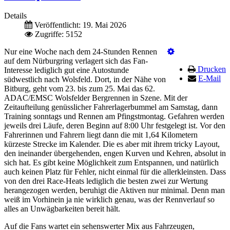
Details
Veröffentlicht: 19. Mai 2026
Zugriffe: 5152
Nur eine Woche nach dem 24-Stunden Rennen
auf dem Nürburgring verlagert sich das Fan-
Drucken
Interesse lediglich gut eine Autostunde
E-Mail
südwestlich nach Wolsfeld. Dort, in der Nähe von
Bitburg, geht vom 23. bis zum 25. Mai das 62.
ADAC/EMSC Wolsfelder Bergrennen in Szene. Mit der
Zeitaufteilung genüsslicher Fahrerlagerbummel am Samstag, dann
Training sonntags und Rennen am Pfingstmontag. Gefahren werden
jeweils drei Läufe, deren Beginn auf 8:00 Uhr festgelegt ist. Vor den
Fahrerinnen und Fahrern liegt dann die mit 1,64 Kilometern
kürzeste Strecke im Kalender. Die es aber mit ihrem tricky Layout,
den ineinander übergehenden, engen Kurven und Kehren, absolut in
sich hat. Es gibt keine Möglichkeit zum Entspannen, und natürlich
auch keinen Platz für Fehler, nicht einmal für die allerkleinsten. Dass
von den drei Race-Heats lediglich die besten zwei zur Wertung
herangezogen werden, beruhigt die Aktiven nur minimal. Denn man
weiß im Vorhinein ja nie wirklich genau, was der Rennverlauf so
alles an Unwägbarkeiten bereit hält.
Auf die Fans wartet ein sehenswerter Mix aus Fahrzeugen,