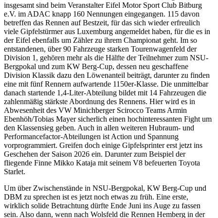
insgesamt sind beim Veranstalter Eifel Motor Sport Club Bitburg
e.V. im ADAC knapp 160 Nennungen eingegangen. 115 davon
betreffen das Rennen auf Bestzeit, für das sich wieder erfreulich
viele Gipfelstürmer aus Luxemburg angemeldet haben, für die es in
der Eifel ebenfalls um Zähler zu ihrem Championat geht. Im so
entstandenen, über 90 Fahrzeuge starken Tourenwagenfeld der
Division 1, gehören mehr als die Hälfte der Teilnehmer zum NSU-
Bergpokal und zum KW Berg-Cup, dessen neu geschaffene
Division Klassik dazu den Löwenanteil beiträgt, darunter zu finden
eine mit fünf Rennern aufwartende 1150er-Klasse. Die unmittelbar
danach startende 1,4-Liter-Abteilung bildet mit 14 Fahrzeugen die
zahlenmäßig stärkste Abordnung des Rennens. Hier wird es in
Abwesenheit des VW Minichberger Scirocco Teams Armin
Ebenhöh/Tobias Mayer sicherlich einen hochinteressanten Fight um
den Klassensieg geben. Auch in allen weiteren Hubraum- und
Performancefactor-Abteilungen ist Action und Spannung
vorprogrammiert. Greifen doch einige Gipfelsprinter erst jetzt ins
Geschehen der Saison 2026 ein. Darunter zum Beispiel der
fliegende Finne Mikko Kataja mit seinem V8 befeuerten Toyota
Starlet.
Um über Zwischenstände in NSU-Bergpokal, KW Berg-Cup und
DBM zu sprechen ist es jetzt noch etwas zu früh. Eine erste,
wirklich solide Betrachtung dürfte Ende Juni ins Auge zu fassen
sein. Also dann, wenn nach Wolsfeld die Rennen Hemberg in der