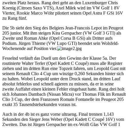
zweiten Platz heraus. Rang drei geht an den Luxemburger Chris
Koenig (Citroen Saxo VTS), Axel Milek wird im VW Golf 1 8V
Vierter, Rookie Marco Wöhr pilotiert seinen Opel Astra F GSi 16V
zu Rang fünf.
Die 5b sieht den Sieg des Belgiers Jean-Francois Lepot im Peugeot
205 junior. Mit ihm steigen Kira Gerspacher (VW Golf 3 GTI) als
Zweite und Roman Ahke (Opel Corsa B GSi) als Dritter aufs
Podium. Jürgen Thieme (VW Lupo GTI) beendet sein Wolsfeld-
Wochenende auf Position vier.
Fesselnd verläuft das Duell um den Gewinn der Klasse 5a. Der
routinierte Walter Terler (Opel Kadett C Coupé) muss alle Register
ziehen und im dritten Run eine Topzeit fahren, um Leopold Gast mit
seinem Renault Clio 4 Cup um winzige 0,260 Sekunden hinter sich
zu halten. Wobei Leopold unter dem Druck stand, im dritten Lauf
absolut fehlerlos und schnell agieren zu müssen, da er in seine
zweite Auffahrt einen kleinen Fehler eingebaut hatte. Rang drei holt
sich Johannes Dambach (Nissan Micra) vor Thomas Flik im Renault
Clio 3 Cup, der dem Franzosen Romain Fontanelle im Peugeot 205
exakt 35 Tausendstelsekunden voraus ist.
Auch in der 4b ist es ganz vorne ultraeng. Final trennen 1,143
Sekunden den Sieger Jens Weber (Opel Kadett C Coupé 16V) vom
Zweiten. Das ist Jürgen Gerspacher im ex-Wolfi Glas VW Golf 1