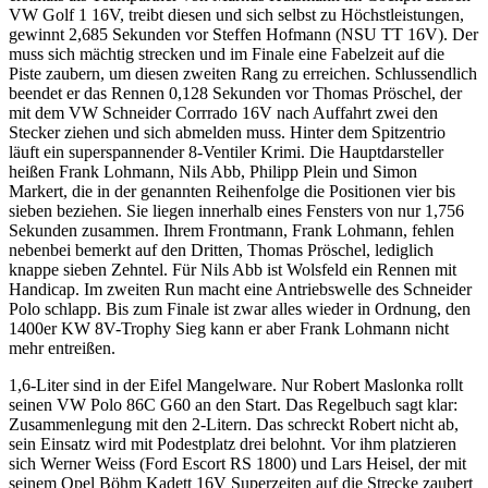
VW Golf 1 16V, treibt diesen und sich selbst zu Höchstleistungen,
gewinnt 2,685 Sekunden vor Steffen Hofmann (NSU TT 16V). Der
muss sich mächtig strecken und im Finale eine Fabelzeit auf die
Piste zaubern, um diesen zweiten Rang zu erreichen. Schlussendlich
beendet er das Rennen 0,128 Sekunden vor Thomas Pröschel, der
mit dem VW Schneider Corrrado 16V nach Auffahrt zwei den
Stecker ziehen und sich abmelden muss. Hinter dem Spitzentrio
läuft ein superspannender 8-Ventiler Krimi. Die Hauptdarsteller
heißen Frank Lohmann, Nils Abb, Philipp Plein und Simon
Markert, die in der genannten Reihenfolge die Positionen vier bis
sieben beziehen. Sie liegen innerhalb eines Fensters von nur 1,756
Sekunden zusammen. Ihrem Frontmann, Frank Lohmann, fehlen
nebenbei bemerkt auf den Dritten, Thomas Pröschel, lediglich
knappe sieben Zehntel. Für Nils Abb ist Wolsfeld ein Rennen mit
Handicap. Im zweiten Run macht eine Antriebswelle des Schneider
Polo schlapp. Bis zum Finale ist zwar alles wieder in Ordnung, den
1400er KW 8V-Trophy Sieg kann er aber Frank Lohmann nicht
mehr entreißen.
1,6-Liter sind in der Eifel Mangelware. Nur Robert Maslonka rollt
seinen VW Polo 86C G60 an den Start. Das Regelbuch sagt klar:
Zusammenlegung mit den 2-Litern. Das schreckt Robert nicht ab,
sein Einsatz wird mit Podestplatz drei belohnt. Vor ihm platzieren
sich Werner Weiss (Ford Escort RS 1800) und Lars Heisel, der mit
seinem Opel Böhm Kadett 16V Superzeiten auf die Strecke zaubert