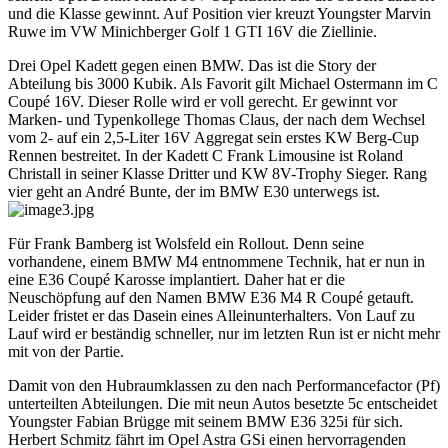
und die Klasse gewinnt. Auf Position vier kreuzt Youngster Marvin
Ruwe im VW Minichberger Golf 1 GTI 16V die Ziellinie.
Drei Opel Kadett gegen einen BMW. Das ist die Story der
Abteilung bis 3000 Kubik. Als Favorit gilt Michael Ostermann im C
Coupé 16V. Dieser Rolle wird er voll gerecht. Er gewinnt vor
Marken- und Typenkollege Thomas Claus, der nach dem Wechsel
vom 2- auf ein 2,5-Liter 16V Aggregat sein erstes KW Berg-Cup
Rennen bestreitet. In der Kadett C Frank Limousine ist Roland
Christall in seiner Klasse Dritter und KW 8V-Trophy Sieger. Rang
vier geht an André Bunte, der im BMW E30 unterwegs ist.
Für Frank Bamberg ist Wolsfeld ein Rollout. Denn seine
vorhandene, einem BMW M4 entnommene Technik, hat er nun in
eine E36 Coupé Karosse implantiert. Daher hat er die
Neuschöpfung auf den Namen BMW E36 M4 R Coupé getauft.
Leider fristet er das Dasein eines Alleinunterhalters. Von Lauf zu
Lauf wird er beständig schneller, nur im letzten Run ist er nicht mehr
mit von der Partie.
Damit von den Hubraumklassen zu den nach Performancefactor (Pf)
unterteilten Abteilungen. Die mit neun Autos besetzte 5c entscheidet
Youngster Fabian Brügge mit seinem BMW E36 325i für sich.
Herbert Schmitz fährt im Opel Astra GSi einen hervorragenden