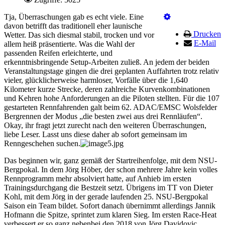
Tja, Überraschungen gab es echt viele. Eine
davon betrifft das traditionell eher launische
Drucken
Wetter. Das sich diesmal stabil, trocken und vor
E-Mail
allem heiß präsentierte. Was die Wahl der
passenden Reifen erleichterte, und
erkenntnisbringende Setup-Arbeiten zuließ. An jedem der beiden
Veranstaltungstage gingen die drei geplanten Auffahrten trotz relativ
vieler, glücklicherweise harmloser, Vorfälle über die 1,640
Kilometer kurze Strecke, deren zahlreiche Kurvenkombinationen
und Kehren hohe Anforderungen an die Piloten stellten. Für die 107
gestarteten Rennfahrenden galt beim 62. ADAC/EMSC Wolsfelder
Bergrennen der Modus „die besten zwei aus drei Rennläufen“.
Okay, ihr fragt jetzt zurecht nach den weiteren Überraschungen,
liebe Leser. Lasst uns diese daher ab sofort gemeinsam im
Renngeschehen suchen.
Das beginnen wir, ganz gemäß der Startreihenfolge, mit dem NSU-
Bergpokal. In dem Jörg Höber, der schon mehrere Jahre kein volles
Rennprogramm mehr absolviert hatte, auf Anhieb im ersten
Trainingsdurchgang die Bestzeit setzt. Übrigens im TT von Dieter
Kohl, mit dem Jörg in der gerade laufenden 25. NSU-Bergpokal
Saison ein Team bildet. Sofort danach übernimmt allerdings Jannik
Hofmann die Spitze, sprintet zum klaren Sieg. Im ersten Race-Heat
verbessert er so ganz nebenbei den 2018 von Jörg Davidovic