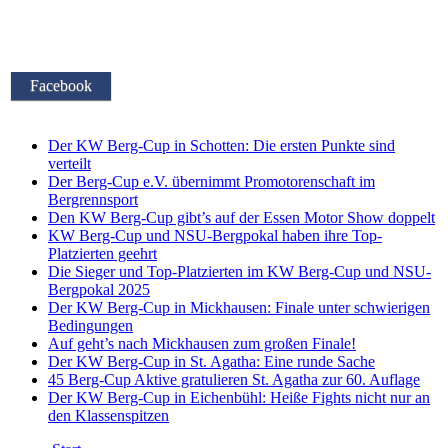
Facebook
Der KW Berg-Cup in Schotten: Die ersten Punkte sind
verteilt
Der Berg-Cup e.V. übernimmt Promotorenschaft im
Bergrennsport
Den KW Berg-Cup gibt’s auf der Essen Motor Show doppelt
KW Berg-Cup und NSU-Bergpokal haben ihre Top-
Platzierten geehrt
Die Sieger und Top-Platzierten im KW Berg-Cup und NSU-
Bergpokal 2025
Der KW Berg-Cup in Mickhausen: Finale unter schwierigen
Bedingungen
Auf geht’s nach Mickhausen zum großen Finale!
Der KW Berg-Cup in St. Agatha: Eine runde Sache
45 Berg-Cup Aktive gratulieren St. Agatha zur 60. Auflage
Der KW Berg-Cup in Eichenbühl: Heiße Fights nicht nur an
den Klassenspitzen