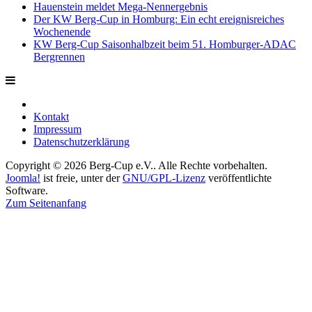
Hauenstein meldet Mega-Nennergebnis
Der KW Berg-Cup in Homburg: Ein echt ereignisreiches
Wochenende
KW Berg-Cup Saisonhalbzeit beim 51. Homburger-ADAC
Bergrennen
Kontakt
Impressum
Datenschutzerklärung
Copyright © 2026 Berg-Cup e.V.. Alle Rechte vorbehalten.
Joomla!
ist freie, unter der
GNU/GPL-Lizenz
veröffentlichte
Software.
Zum Seitenanfang