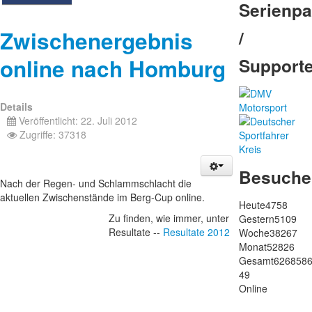
Serienpa
Zwischenergebnis
/
online nach Homburg
Support
Details
Veröffentlicht: 22. Juli 2012
Zugriffe: 37318
Besuche
Nach der Regen- und Schlammschlacht die
aktuellen Zwischenstände im Berg-Cup online.
Heute
4758
Zu finden, wie immer, unter
Gestern
5109
Resultate --
Resultate 2012
Woche
38267
Monat
52826
Gesamt
626858
49
Online