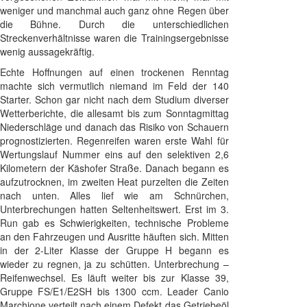
weniger und manchmal auch ganz ohne Regen über
die Bühne. Durch die unterschiedlichen
Streckenverhältnisse waren die Trainingsergebnisse
wenig aussagekräftig.
Echte Hoffnungen auf einen trockenen Renntag
machte sich vermutlich niemand im Feld der 140
Starter. Schon gar nicht nach dem Studium diverser
Wetterberichte, die allesamt bis zum Sonntagmittag
Niederschläge und danach das Risiko von Schauern
prognostizierten. Regenreifen waren erste Wahl für
Wertungslauf Nummer eins auf den selektiven 2,6
Kilometern der Käshofer Straße. Danach begann es
aufzutrocknen, im zweiten Heat purzelten die Zeiten
nach unten. Alles lief wie am Schnürchen,
Unterbrechungen hatten Seltenheitswert. Erst im 3.
Run gab es Schwierigkeiten, technische Probleme
an den Fahrzeugen und Ausritte häuften sich. Mitten
in der 2-Liter Klasse der Gruppe H begann es
wieder zu regnen, ja zu schütten. Unterbrechung –
Reifenwechsel. Es läuft weiter bis zur Klasse 39,
Gruppe FS/E1/E2SH bis 1300 ccm. Leader Canio
Marchione verteilt nach einem Defekt das Getriebeöl