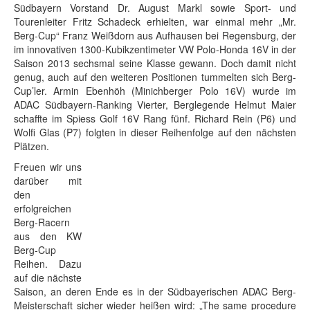
Südbayern Vorstand Dr. August Markl sowie Sport- und
Tourenleiter Fritz Schadeck erhielten, war einmal mehr „Mr.
Berg-Cup“ Franz Weißdorn aus Aufhausen bei Regensburg, der
im innovativen 1300-Kubikzentimeter VW Polo-Honda 16V in der
Saison 2013 sechsmal seine Klasse gewann. Doch damit nicht
genug, auch auf den weiteren Positionen tummelten sich Berg-
Cup’ler. Armin Ebenhöh (Minichberger Polo 16V) wurde im
ADAC Südbayern-Ranking Vierter, Berglegende Helmut Maier
schaffte im Spiess Golf 16V Rang fünf. Richard Rein (P6) und
Wolfi Glas (P7) folgten in dieser Reihenfolge auf den nächsten
Plätzen.
Freuen wir uns
darüber mit
den
erfolgreichen
Berg-Racern
aus den KW
Berg-Cup
Reihen. Dazu
auf die nächste
Saison, an deren Ende es in der Südbayerischen ADAC Berg-
Meisterschaft sicher wieder heißen wird: „The same procedure