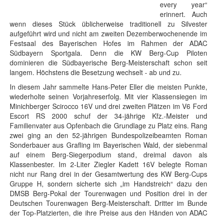
every year“
erinnert. Auch
wenn dieses Stück üblicherweise traditionell zu Silvester
aufgeführt wird und nicht am zweiten Dezemberwochenende im
Festsaal des Bayerischen Hofes im Rahmen der ADAC
Südbayern Sportgala. Denn die KW Berg-Cup Piloten
dominieren die Südbayerische Berg-Meisterschaft schon seit
langem. Höchstens die Besetzung wechselt - ab und zu.
In diesem Jahr sammelte Hans-Peter Eller die meisten Punkte,
wiederholte seinen Vorjahreserfolg. Mit vier Klassensiegen im
Minichberger Scirocco 16V und drei zweiten Plätzen im V6 Ford
Escort RS 2000 schuf der 34-jährige Kfz.-Meister und
Familienvater aus Opfenbach die Grundlage zu Platz eins. Rang
zwei ging an den 52-jährigen Bundespolizeibeamten Roman
Sonderbauer aus Grafling im Bayerischen Wald, der siebenmal
auf einem Berg-Siegerpodium stand, dreimal davon als
Klassenbester. Im 2-Liter Ziegler Kadett 16V belegte Roman
nicht nur Rang drei in der Gesamtwertung des KW Berg-Cups
Gruppe H, sondern sicherte sich „im Handstreich“ dazu den
DMSB Berg-Pokal der Tourenwagen und Position drei in der
Deutschen Tourenwagen Berg-Meisterschaft. Dritter im Bunde
der Top-Platzierten, die ihre Preise aus den Händen von ADAC