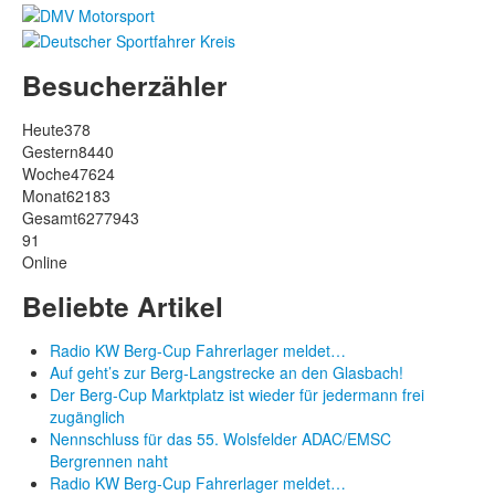
Besucherzähler
Heute
378
Gestern
8440
Woche
47624
Monat
62183
Gesamt
6277943
91
Online
Beliebte Artikel
Radio KW Berg-Cup Fahrerlager meldet…
Auf geht’s zur Berg-Langstrecke an den Glasbach!
Der Berg-Cup Marktplatz ist wieder für jedermann frei
zugänglich
Nennschluss für das 55. Wolsfelder ADAC/EMSC
Bergrennen naht
Radio KW Berg-Cup Fahrerlager meldet…