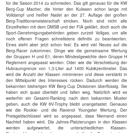
für die Saison 2014 zu schmieden. Das gilt genauso für die KW
Berg-Cup Macher, die hinter den Kulissen schon lange mit
Volldampf und heißer Nadel an der 27. Auflage der großen
Berg-Traditionsmeisterschaft stricken. Noch sind nicht alle
Einzelheiten mit dem DMSB und der FIA geklärt, doch auch die
Sport-Genehmigungsbehörden geben zurzeit Vollgas, um alle
noch offenen Fragen schnellstens definitiv zu beantworten.
Eines steht aber jetzt schon fest: Es wird viel Neues auf die
Berg-Racer zukommen. Dinge wie die gemeinsame Wertung
der Gruppen H und E1, deren Mindestgewichte dem Gruppe H
Reglement angepasst werden. Oder wie die Verschiebung der
Hubraumgrenze von 1,3-Liter auf 1400 Kubikzentimeter. Das
wird die Anzahl der Klassen minimieren und diese verstärkt in
den Mittelpunkt des Interesses rücken. Dadurch werden die
bekannten bisherigen KW Berg-Cup Divisionen überflüssig. Sie
haben sich quasi überlebt und fallen weg. Natürlich wird es
weiterhin ein Gesamt-Ranking nach dem bekannten Muster
geben, auch die KW 8V-Trophy bleibt unangetastet. Genauso
wie die Rookie- und die Ravenol Youngster Wertung. Der
Preisgeldschlüssel wird so angepasst, dass Niemand einen
Nachteil haben wird. Die Jahres-Platzierungen in den Klassen
werden aufgewertet, die unterschiedlichen Klassen-