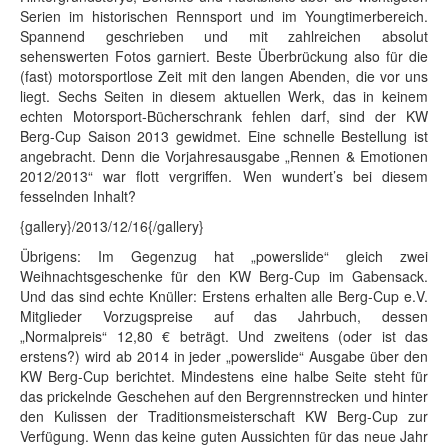
Serien im historischen Rennsport und im Youngtimerbereich.
Spannend geschrieben und mit zahlreichen absolut
sehenswerten Fotos garniert. Beste Überbrückung also für die
(fast) motorsportlose Zeit mit den langen Abenden, die vor uns
liegt. Sechs Seiten in diesem aktuellen Werk, das in keinem
echten Motorsport-Bücherschrank fehlen darf, sind der KW
Berg-Cup Saison 2013 gewidmet. Eine schnelle Bestellung ist
angebracht. Denn die Vorjahresausgabe „Rennen & Emotionen
2012/2013“ war flott vergriffen. Wen wundert’s bei diesem
fesselnden Inhalt?
{gallery}/2013/12/16{/gallery}
Übrigens: Im Gegenzug hat „powerslide“ gleich zwei
Weihnachtsgeschenke für den KW Berg-Cup im Gabensack.
Und das sind echte Knüller: Erstens erhalten alle Berg-Cup e.V.
Mitglieder Vorzugspreise auf das Jahrbuch, dessen
„Normalpreis“ 12,80 € beträgt. Und zweitens (oder ist das
erstens?) wird ab 2014 in jeder „powerslide“ Ausgabe über den
KW Berg-Cup berichtet. Mindestens eine halbe Seite steht für
das prickelnde Geschehen auf den Bergrennstrecken und hinter
den Kulissen der Traditionsmeisterschaft KW Berg-Cup zur
Verfügung. Wenn das keine guten Aussichten für das neue Jahr