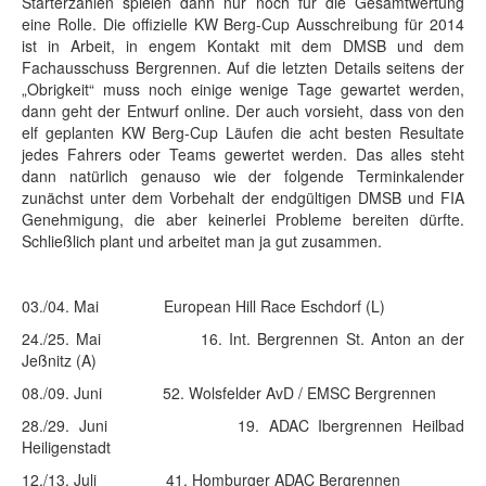
Starterzahlen spielen dann nur noch für die Gesamtwertung
eine Rolle. Die offizielle KW Berg-Cup Ausschreibung für 2014
ist in Arbeit, in engem Kontakt mit dem DMSB und dem
Fachausschuss Bergrennen. Auf die letzten Details seitens der
„Obrigkeit“ muss noch einige wenige Tage gewartet werden,
dann geht der Entwurf online. Der auch vorsieht, dass von den
elf geplanten KW Berg-Cup Läufen die acht besten Resultate
jedes Fahrers oder Teams gewertet werden. Das alles steht
dann natürlich genauso wie der folgende Terminkalender
zunächst unter dem Vorbehalt der endgültigen DMSB und FIA
Genehmigung, die aber keinerlei Probleme bereiten dürfte.
Schließlich plant und arbeitet man ja gut zusammen.
03./04. Mai European Hill Race Eschdorf (L)
24./25. Mai 16. Int. Bergrennen St. Anton an der
Jeßnitz (A)
08./09. Juni 52. Wolsfelder AvD / EMSC Bergrennen
28./29. Juni 19. ADAC Ibergrennen Heilbad
Heiligenstadt
12./13. Juli 41. Homburger ADAC Bergrennen