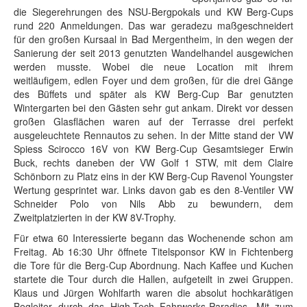
die Siegerehrungen des NSU-Bergpokals und KW Berg-Cups
rund 220 Anmeldungen. Das war geradezu maßgeschneidert
für den großen Kursaal in Bad Mergentheim, in den wegen der
Sanierung der seit 2013 genutzten Wandelhandel ausgewichen
werden musste. Wobei die neue Location mit ihrem
weitläufigem, edlen Foyer und dem großen, für die drei Gänge
des Büffets und später als KW Berg-Cup Bar genutzten
Wintergarten bei den Gästen sehr gut ankam. Direkt vor dessen
großen Glasflächen waren auf der Terrasse drei perfekt
ausgeleuchtete Rennautos zu sehen. In der Mitte stand der VW
Spiess Scirocco 16V von KW Berg-Cup Gesamtsieger Erwin
Buck, rechts daneben der VW Golf 1 STW, mit dem Claire
Schönborn zu Platz eins in der KW Berg-Cup Ravenol Youngster
Wertung gesprintet war. Links davon gab es den 8-Ventiler VW
Schneider Polo von Nils Abb zu bewundern, dem
Zweitplatzierten in der KW 8V-Trophy.
Für etwa 60 Interessierte begann das Wochenende schon am
Freitag. Ab 16:30 Uhr öffnete Titelsponsor KW in Fichtenberg
die Tore für die Berg-Cup Abordnung. Nach Kaffee und Kuchen
startete die Tour durch die Hallen, aufgeteilt in zwei Gruppen.
Klaus und Jürgen Wohlfarth waren die absolut hochkarätigen
Begleiter durch das High-Tech Fahrwerks-Paradies. Mit zum