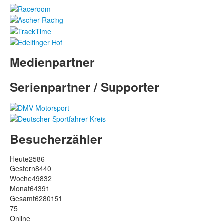
Medienpartner
Serienpartner / Supporter
Besucherzähler
Heute
2586
Gestern
8440
Woche
49832
Monat
64391
Gesamt
6280151
75
Online