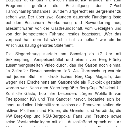
Programm gehörte die Besichtigung des 7-Post
Fahrdynamikprüfstandes, auf dem artgerecht ein Bergrenner zu
sehen war. Der über zwei Stunden dauernde Rundgang löste
bei den Besuchern Anerkennung und Bewunderung aus,
allesamt waren von der Gastfreundschaft, vom Gezeigten und
von der kompetenten Führung restlos begeistert. „Wer das
verpasst hat, dem ist wirklich nicht zu helfen“ war ein im
Anschluss häufig gehörtes Statement.
Die Siegerehrung startete am Samstag ab 17 Uhr mit
Sektempfang, Vorspeisenbüffet und einem von Berg-Fränky
zusammengestellten Video durch, das die Saison noch einmal
im Zeitraffer Revue passieren ließ. Als Überraschung wartete
auf jedem Stuhl ein druckfrisches Berg-Cup Magazin, das
wegen des Erscheinens am Saisonende als Rückblick gestaltet
worden war. Nach dem Video begrüßte Berg-Cup Präsident Uli
Kohl die Gäste, hob hier besonders Jürgen Wohlfarth von
Titelsponsor KW und Tim Sandtler hervor, bedankte sich bei
ihnen und allen Unterstützern, schloss die Rennveranstalter, die
aktiven Pilotinnen und Piloten, die Gremien und Verbände, die
KW Berg-Cup und NSU-Bergpokal Fans und Freunde sowie
seine Vorstandskollegen mit ein. Anschließend sprach er kurz