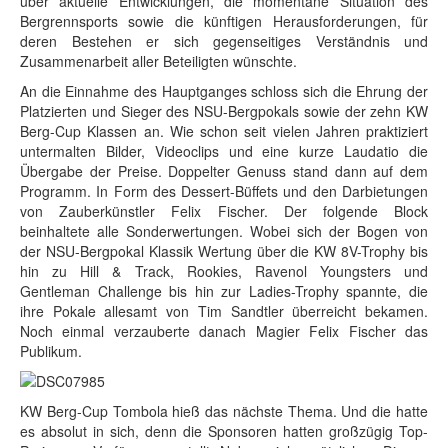
über aktuelle Entwicklungen, die momentane Situation des
Bergrennsports sowie die künftigen Herausforderungen, für
deren Bestehen er sich gegenseitiges Verständnis und
Zusammenarbeit aller Beteiligten wünschte.
An die Einnahme des Hauptganges schloss sich die Ehrung der
Platzierten und Sieger des NSU-Bergpokals sowie der zehn KW
Berg-Cup Klassen an. Wie schon seit vielen Jahren praktiziert
untermalten Bilder, Videoclips und eine kurze Laudatio die
Übergabe der Preise. Doppelter Genuss stand dann auf dem
Programm. In Form des Dessert-Büffets und den Darbietungen
von Zauberkünstler Felix Fischer. Der folgende Block
beinhaltete alle Sonderwertungen. Wobei sich der Bogen von
der NSU-Bergpokal Klassik Wertung über die KW 8V-Trophy bis
hin zu Hill & Track, Rookies, Ravenol Youngsters und
Gentleman Challenge bis hin zur Ladies-Trophy spannte, die
ihre Pokale allesamt von Tim Sandtler überreicht bekamen.
Noch einmal verzauberte danach Magier Felix Fischer das
Publikum.
KW Berg-Cup Tombola hieß das nächste Thema. Und die hatte
es absolut in sich, denn die Sponsoren hatten großzügig Top-