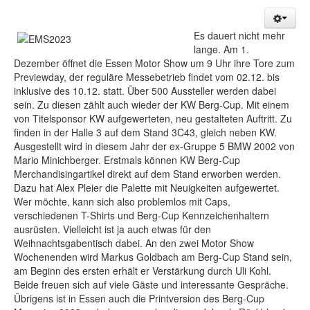
Es dauert nicht mehr
lange. Am 1.
Dezember öffnet die Essen Motor Show um 9 Uhr ihre Tore zum
Previewday, der reguläre Messebetrieb findet vom 02.12. bis
inklusive des 10.12. statt. Über 500 Aussteller werden dabei
sein. Zu diesen zählt auch wieder der KW Berg-Cup. Mit einem
von Titelsponsor KW aufgewerteten, neu gestalteten Auftritt. Zu
finden in der Halle 3 auf dem Stand 3C43, gleich neben KW.
Ausgestellt wird in diesem Jahr der ex-Gruppe 5 BMW 2002 von
Mario Minichberger. Erstmals können KW Berg-Cup
Merchandisingartikel direkt auf dem Stand erworben werden.
Dazu hat Alex Pleier die Palette mit Neuigkeiten aufgewertet.
Wer möchte, kann sich also problemlos mit Caps,
verschiedenen T-Shirts und Berg-Cup Kennzeichenhaltern
ausrüsten. Vielleicht ist ja auch etwas für den
Weihnachtsgabentisch dabei. An den zwei Motor Show
Wochenenden wird Markus Goldbach am Berg-Cup Stand sein,
am Beginn des ersten erhält er Verstärkung durch Uli Kohl.
Beide freuen sich auf viele Gäste und interessante Gespräche.
Übrigens ist in Essen auch die Printversion des Berg-Cup