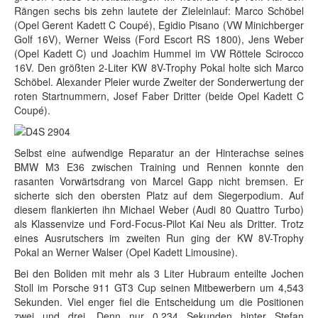
Rängen sechs bis zehn lautete der Zieleinlauf: Marco Schöbel
(Opel Gerent Kadett C Coupé), Egidio Pisano (VW Minichberger
Golf 16V), Werner Weiss (Ford Escort RS 1800), Jens Weber
(Opel Kadett C) und Joachim Hummel im VW Röttele Scirocco
16V. Den größten 2-Liter KW 8V-Trophy Pokal holte sich Marco
Schöbel. Alexander Pleier wurde Zweiter der Sonderwertung der
roten Startnummern, Josef Faber Dritter (beide Opel Kadett C
Coupé).
Selbst eine aufwendige Reparatur an der Hinterachse seines
BMW M3 E36 zwischen Training und Rennen konnte den
rasanten Vorwärtsdrang von Marcel Gapp nicht bremsen. Er
sicherte sich den obersten Platz auf dem Siegerpodium. Auf
diesem flankierten ihn Michael Weber (Audi 80 Quattro Turbo)
als Klassenvize und Ford-Focus-Pilot Kai Neu als Dritter. Trotz
eines Ausrutschers im zweiten Run ging der KW 8V-Trophy
Pokal an Werner Walser (Opel Kadett Limousine).
Bei den Boliden mit mehr als 3 Liter Hubraum enteilte Jochen
Stoll im Porsche 911 GT3 Cup seinen Mitbewerbern um 4,543
Sekunden. Viel enger fiel die Entscheidung um die Positionen
zwei und drei. Denn nur 0,234 Sekunden hinter Stefan