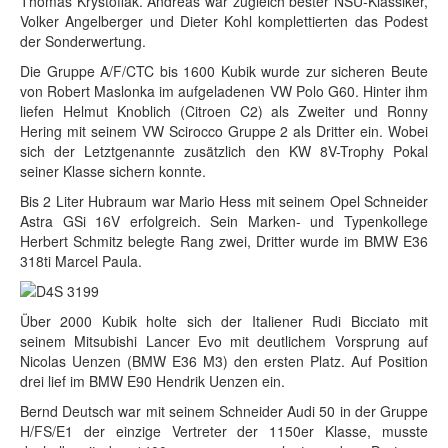
Thomas Krystofiak. Andreas war zugleich bester NSU-Klassiker,
Volker Angelberger und Dieter Kohl komplettierten das Podest
der Sonderwertung.
Die Gruppe A/F/CTC bis 1600 Kubik wurde zur sicheren Beute
von Robert Maslonka im aufgeladenen VW Polo G60. Hinter ihm
liefen Helmut Knoblich (Citroen C2) als Zweiter und Ronny
Hering mit seinem VW Scirocco Gruppe 2 als Dritter ein. Wobei
sich der Letztgenannte zusätzlich den KW 8V-Trophy Pokal
seiner Klasse sichern konnte.
Bis 2 Liter Hubraum war Mario Hess mit seinem Opel Schneider
Astra GSi 16V erfolgreich. Sein Marken- und Typenkollege
Herbert Schmitz belegte Rang zwei, Dritter wurde im BMW E36
318ti Marcel Paula.
Über 2000 Kubik holte sich der Italiener Rudi Bicciato mit
seinem Mitsubishi Lancer Evo mit deutlichem Vorsprung auf
Nicolas Uenzen (BMW E36 M3) den ersten Platz. Auf Position
drei lief im BMW E90 Hendrik Uenzen ein.
Bernd Deutsch war mit seinem Schneider Audi 50 in der Gruppe
H/FS/E1 der einzige Vertreter der 1150er Klasse, musste