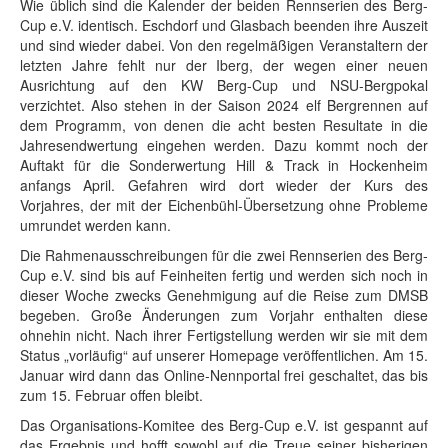
Wie üblich sind die Kalender der beiden Rennserien des Berg-
Cup e.V. identisch. Eschdorf und Glasbach beenden ihre Auszeit
und sind wieder dabei. Von den regelmäßigen Veranstaltern der
letzten Jahre fehlt nur der Iberg, der wegen einer neuen
Ausrichtung auf den KW Berg-Cup und NSU-Bergpokal
verzichtet. Also stehen in der Saison 2024 elf Bergrennen auf
dem Programm, von denen die acht besten Resultate in die
Jahresendwertung eingehen werden. Dazu kommt noch der
Auftakt für die Sonderwertung Hill & Track in Hockenheim
anfangs April. Gefahren wird dort wieder der Kurs des
Vorjahres, der mit der Eichenbühl-Übersetzung ohne Probleme
umrundet werden kann.
Die Rahmenausschreibungen für die zwei Rennserien des Berg-
Cup e.V. sind bis auf Feinheiten fertig und werden sich noch in
dieser Woche zwecks Genehmigung auf die Reise zum DMSB
begeben. Große Änderungen zum Vorjahr enthalten diese
ohnehin nicht. Nach ihrer Fertigstellung werden wir sie mit dem
Status „vorläufig“ auf unserer Homepage veröffentlichen. Am 15.
Januar wird dann das Online-Nennportal frei geschaltet, das bis
zum 15. Februar offen bleibt.
Das Organisations-Komitee des Berg-Cup e.V. ist gespannt auf
das Ergebnis und hofft sowohl auf die Treue seiner bisherigen