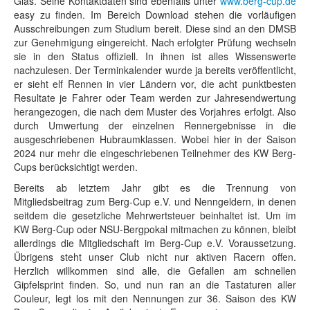
Glas. Seine Kontaktdaten sind ebenfalls unter
www.berg-cup.de
easy zu finden. Im Bereich Download stehen die vorläufigen
Ausschreibungen zum Studium bereit. Diese sind an den DMSB
zur Genehmigung eingereicht. Nach erfolgter Prüfung wechseln
sie in den Status offiziell. In ihnen ist alles Wissenswerte
nachzulesen. Der Terminkalender wurde ja bereits veröffentlicht,
er sieht elf Rennen in vier Ländern vor, die acht punktbesten
Resultate je Fahrer oder Team werden zur Jahresendwertung
herangezogen, die nach dem Muster des Vorjahres erfolgt. Also
durch Umwertung der einzelnen Rennergebnisse in die
ausgeschriebenen Hubraumklassen. Wobei hier in der Saison
2024 nur mehr die eingeschriebenen Teilnehmer des KW Berg-
Cups berücksichtigt werden.
Bereits ab letztem Jahr gibt es die Trennung von
Mitgliedsbeitrag zum Berg-Cup e.V. und Nenngeldern, in denen
seitdem die gesetzliche Mehrwertsteuer beinhaltet ist. Um im
KW Berg-Cup oder NSU-Bergpokal mitmachen zu können, bleibt
allerdings die Mitgliedschaft im Berg-Cup e.V. Voraussetzung.
Übrigens steht unser Club nicht nur aktiven Racern offen.
Herzlich willkommen sind alle, die Gefallen am schnellen
Gipfelsprint finden. So, und nun ran an die Tastaturen aller
Couleur, legt los mit den Nennungen zur 36. Saison des KW