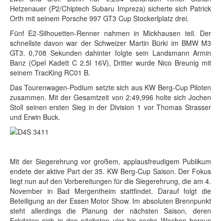
Hetzenauer (P2/Chiptech Subaru Impreza) sicherte sich Patrick
Orth mit seinem Porsche 997 GT3 Cup Stockerlplatz drei.
Fünf E2-Silhouetten-Renner nahmen in Mickhausen teil. Der
schnellste davon war der Schweizer Martin Bürki im BMW M3
GT3. 0,708 Sekunden dahinter folgte sein Landsmann Armin
Banz (Opel Kadett C 2.5l 16V), Dritter wurde Nico Breunig mit
seinem TracKing RC01 B.
Das Tourenwagen-Podium setzte sich aus KW Berg-Cup Piloten
zusammen. Mit der Gesamtzeit von 2:49,996 holte sich Jochen
Stoll seinen ersten Sieg in der Division 1 vor Thomas Strasser
und Erwin Buck.
Mit der Siegerehrung vor großem, applausfreudigem Publikum
endete der aktive Part der 35. KW Berg-Cup Saison. Der Fokus
liegt nun auf den Vorbereitungen für die Siegerehrung, die am 4.
November in Bad Mergentheim stattfindet. Darauf folgt die
Beteiligung an der Essen Motor Show. Im absoluten Brennpunkt
steht allerdings die Planung der nächsten Saison, deren
Eckdaten sich in den nächsten vier bis sechs Wochen heraus