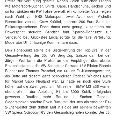
Preise zur Verfügung gestellt. Neben vielen nützlichen Dingen
wie Motorsport-Bücher, Shirts, Caps, Handschuhe, Jacken und
so fort winkten ein KW Fahreroverall, ein kompletter Satz Felgen
nach Wahl von BBS Motorsport, zwei Avon oder Michelin
Rennreifen von der Crew Knüttel, mehrere 200 Euro Sandtler-
Einkaufsgutscheine. Doch damit nicht genug, zusammen mit
Powersprint steuerte Sandtler fünf Sparco-Rennsitze zur
Verlosung bei. Glücksfee Lucia sorgte für die faire Verteilung,
Moderator Uli für launige Kommentare dazu.
Den Höhepunkt stellte die Siegerehrung der Top-Drei in der
Gesamtwertung der 35. KW Berg-Cup Saison dar, bei der
Jürgen Wohlfarth die Preise an die Empfänger überreichte.
Erstmals standen die VW Schneider Corrado 16V Piloten Ronnie
Bucher und Thomas Pröschel, die 1400er E1-Klassengewinner,
als Dritte auf diesem ganz besonderen Podest. Welches auch
für Marcel Gapp Neuland war. Er hatte es noch eine Stufe
höher, auf die Zwei, geschafft. Mit seinem BMW M3 E36 war er
obendrein in der Abteilung E1 bis 3000 Kubik erfolgreich
gewesen. Deutlich mehr Routine in Sachen Gesamt-
Siegerstockerl brachte Erwin Buck mit, der sich als erneuter E1-
2-Liter-Bester zum dritten Mal in Folge auf seinem bewährten
VW Spiess Scirocco 16V den Gesamtsieg holen konnte. Der 53-