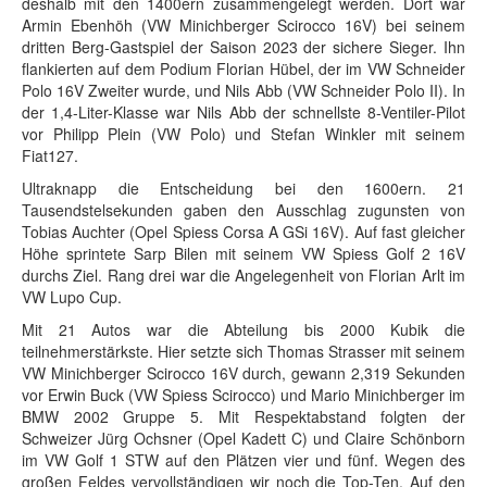
deshalb mit den 1400ern zusammengelegt werden. Dort war
Armin Ebenhöh (VW Minichberger Scirocco 16V) bei seinem
dritten Berg-Gastspiel der Saison 2023 der sichere Sieger. Ihn
flankierten auf dem Podium Florian Hübel, der im VW Schneider
Polo 16V Zweiter wurde, und Nils Abb (VW Schneider Polo II). In
der 1,4-Liter-Klasse war Nils Abb der schnellste 8-Ventiler-Pilot
vor Philipp Plein (VW Polo) und Stefan Winkler mit seinem
Fiat127.
Ultraknapp die Entscheidung bei den 1600ern. 21
Tausendstelsekunden gaben den Ausschlag zugunsten von
Tobias Auchter (Opel Spiess Corsa A GSi 16V). Auf fast gleicher
Höhe sprintete Sarp Bilen mit seinem VW Spiess Golf 2 16V
durchs Ziel. Rang drei war die Angelegenheit von Florian Arlt im
VW Lupo Cup.
Mit 21 Autos war die Abteilung bis 2000 Kubik die
teilnehmerstärkste. Hier setzte sich Thomas Strasser mit seinem
VW Minichberger Scirocco 16V durch, gewann 2,319 Sekunden
vor Erwin Buck (VW Spiess Scirocco) und Mario Minichberger im
BMW 2002 Gruppe 5. Mit Respektabstand folgten der
Schweizer Jürg Ochsner (Opel Kadett C) und Claire Schönborn
im VW Golf 1 STW auf den Plätzen vier und fünf. Wegen des
großen Feldes vervollständigen wir noch die Top-Ten. Auf den