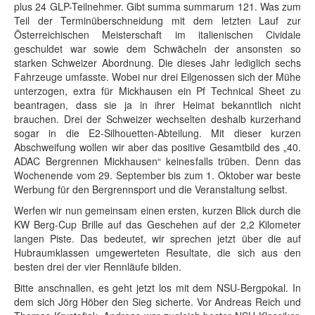
plus 24 GLP-Teilnehmer. Gibt summa summarum 121. Was zum
Teil der Terminüberschneidung mit dem letzten Lauf zur
Österreichischen Meisterschaft im italienischen Cividale
geschuldet war sowie dem Schwächeln der ansonsten so
starken Schweizer Abordnung. Die dieses Jahr lediglich sechs
Fahrzeuge umfasste. Wobei nur drei Eilgenossen sich der Mühe
unterzogen, extra für Mickhausen ein Pf Technical Sheet zu
beantragen, dass sie ja in ihrer Heimat bekanntlich nicht
brauchen. Drei der Schweizer wechselten deshalb kurzerhand
sogar in die E2-Silhouetten-Abteilung. Mit dieser kurzen
Abschweifung wollen wir aber das positive Gesamtbild des „40.
ADAC Bergrennen Mickhausen“ keinesfalls trüben. Denn das
Wochenende vom 29. September bis zum 1. Oktober war beste
Werbung für den Bergrennsport und die Veranstaltung selbst.
Werfen wir nun gemeinsam einen ersten, kurzen Blick durch die
KW Berg-Cup Brille auf das Geschehen auf der 2,2 Kilometer
langen Piste. Das bedeutet, wir sprechen jetzt über die auf
Hubraumklassen umgewerteten Resultate, die sich aus den
besten drei der vier Rennläufe bilden.
Bitte anschnallen, es geht jetzt los mit dem NSU-Bergpokal. In
dem sich Jörg Höber den Sieg sicherte. Vor Andreas Reich und