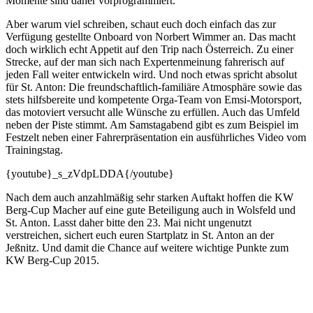
Momente sind daher vorprogrammiert.
Aber warum viel schreiben, schaut euch doch einfach das zur
Verfügung gestellte Onboard von Norbert Wimmer an. Das macht
doch wirklich echt Appetit auf den Trip nach Österreich. Zu einer
Strecke, auf der man sich nach Expertenmeinung fahrerisch auf
jeden Fall weiter entwickeln wird. Und noch etwas spricht absolut
für St. Anton: Die freundschaftlich-familiäre Atmosphäre sowie das
stets hilfsbereite und kompetente Orga-Team von Emsi-Motorsport,
das motoviert versucht alle Wünsche zu erfüllen. Auch das Umfeld
neben der Piste stimmt. Am Samstagabend gibt es zum Beispiel im
Festzelt neben einer Fahrerpräsentation ein ausführliches Video vom
Trainingstag.
{youtube}_s_zVdpLDDA{/youtube}
Nach dem auch anzahlmäßig sehr starken Auftakt hoffen die KW
Berg-Cup Macher auf eine gute Beteiligung auch in Wolsfeld und
St. Anton. Lasst daher bitte den 23. Mai nicht ungenutzt
verstreichen, sichert euch euren Startplatz in St. Anton an der
Jeßnitz. Und damit die Chance auf weitere wichtige Punkte zum
KW Berg-Cup 2015.