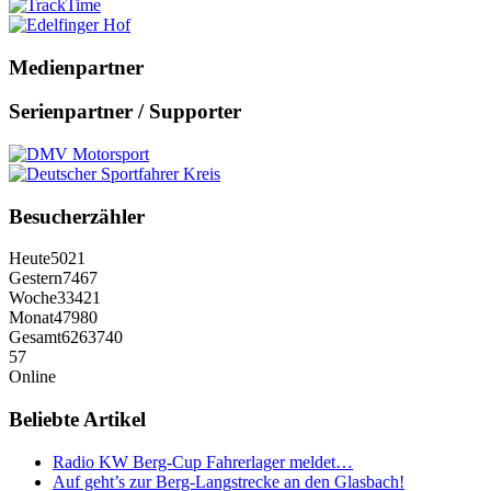
Medienpartner
Serienpartner / Supporter
Besucherzähler
Heute
5021
Gestern
7467
Woche
33421
Monat
47980
Gesamt
6263740
57
Online
Beliebte Artikel
Radio KW Berg-Cup Fahrerlager meldet…
Auf geht’s zur Berg-Langstrecke an den Glasbach!