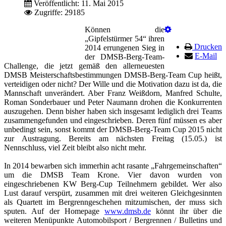
Veröffentlicht: 11. Mai 2015
Zugriffe: 29185
Können die
„Gipfelstürmer 54“ ihren
Drucken
2014 errungenen Sieg in
E-Mail
der DMSB-Berg-Team-
Challenge, die jetzt gemäß den allerneuesten
DMSB Meisterschaftsbestimmungen DMSB-Berg-Team Cup heißt,
verteidigen oder nicht? Der Wille und die Motivation dazu ist da, die
Mannschaft unverändert. Aber Franz Weißdorn, Manfred Schulte,
Roman Sonderbauer und Peter Naumann drohen die Konkurrenten
auszugehen. Denn bisher haben sich insgesamt lediglich drei Teams
zusammengefunden und eingeschrieben. Deren fünf müssen es aber
unbedingt sein, sonst kommt der DMSB-Berg-Team Cup 2015 nicht
zur Austragung. Bereits am nächsten Freitag (15.05.) ist
Nennschluss, viel Zeit bleibt also nicht mehr.
In 2014 bewarben sich immerhin acht rasante „Fahrgemeinschaften“
um die DMSB Team Krone. Vier davon wurden von
eingeschriebenen KW Berg-Cup Teilnehmern gebildet. Wer also
Lust darauf verspürt, zusammen mit drei weiteren Gleichgesinnten
als Quartett im Bergrenngeschehen mitzumischen, der muss sich
sputen. Auf der Homepage
www.dmsb.de
könnt ihr über die
weiteren Menüpunkte Automobilsport / Bergrennen / Bulletins und