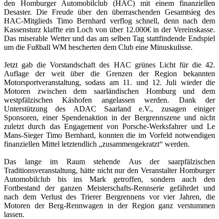
den Homburger Automobilclub (HAC) mit einem finanziellen
Desaster. Die Freude über den überraschenden Gesamtsieg des
HAC-Mitglieds Timo Bernhard verflog schnell, denn nach dem
Kassensturz klaffte ein Loch von über 12.000€ in der Vereinskasse.
Das miserable Wetter und das am selben Tag stattfindende Endspiel
um die Fußball WM bescherten dem Club eine Minuskulisse.
Jetzt gab die Vorstandschaft des HAC grünes Licht für die 42.
Auflage der weit über die Grenzen der Region bekannten
Motorsportveranstaltung, sodass am 11. und 12. Juli wieder die
Motoren zwischen dem saarländischen Homburg und dem
westpfälzischen Käshofen angelassen werden. Dank der
Unterstützung des ADAC Saarland e.V., zusagen einiger
Sponsoren, einer Spendenaktion in der Bergrennszene und nicht
zuletzt durch das Engagement von Porsche-Werksfahrer und Le
Mans-Sieger Timo Bernhard, konnten die im Vorfeld notwendigen
finanziellen Mittel letztendlich „zusammengekratzt“ werden.
Das lange im Raum stehende Aus der saarpfälzischen
Traditionsveranstaltung, hätte nicht nur den Veranstalter Homburger
Automobilclub bis ins Mark getroffen, sondern auch den
Fortbestand der ganzen Meisterschafts-Rennserie gefährdet und
nach dem Verlust des Trierer Bergrennens vor vier Jahren, die
Motoren der Berg-Rennwagen in der Region ganz verstummen
lassen.