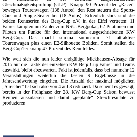
Gleichmäßigkeitsprüfung (GLP). Knapp 90 Prozent der „Racer“
bewegen Tourenwagen (138 Autos), den Rest steuern die Sports-
Cars und Single-Seater bei (18 Autos). Erfreulich stark sind die
beiden Rennserien des Berg-Cup e.V. in der Eifel vertreten: 11
Fahrer kämpfen um Zähler zum NSU-Bergpokal, 62 Pilotinnen und
Piloten um Punkte für den international ausgeschriebenen KW
Berg-Cup. Das macht summa summarum 71 attraktive
Tourenwagen plus einen E2-Silhouette Boliden. Somit stellen die
Berg-Cup’ler knapp 47 Prozent des Rennfeldes.
Wie weit sich die nun leider endgültige Mickhausen-Absage für
2015 auf die Taktik der einzelnen KW Berg-Cup Fahrer und Teams
auswirkt, bleibt abzuwarten. Fakt ist jedenfalls, dass bei nunmehr 12
Veranstaltungen weiterhin die besten 9 Ergebnisse in die
Jahresendwertung eingehen. Die Anzahl der maximal möglichen
„Streicher“ hat sich also von 4 auf 3 reduziert. Da scheint es gewagt,
bereits in der Frühphase der 28. KW Berg-Cup Saison bewusst
Rennen auszulassen und damit „geplante“ Streichresultate zu
produzieren.