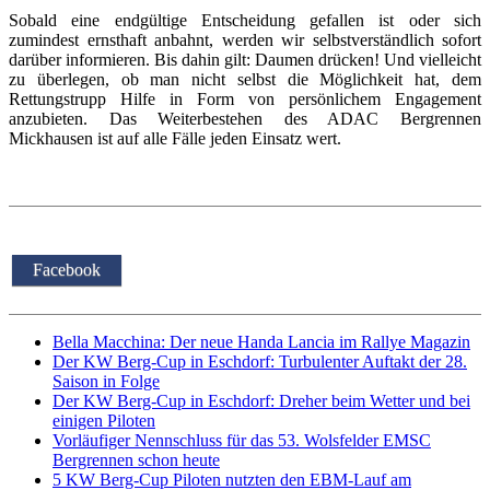
Sobald eine endgültige Entscheidung gefallen ist oder sich
zumindest ernsthaft anbahnt, werden wir selbstverständlich sofort
darüber informieren. Bis dahin gilt: Daumen drücken! Und vielleicht
zu überlegen, ob man nicht selbst die Möglichkeit hat, dem
Rettungstrupp Hilfe in Form von persönlichem Engagement
anzubieten. Das Weiterbestehen des ADAC Bergrennen
Mickhausen ist auf alle Fälle jeden Einsatz wert.
Facebook
Bella Macchina: Der neue Handa Lancia im Rallye Magazin
Der KW Berg-Cup in Eschdorf: Turbulenter Auftakt der 28.
Saison in Folge
Der KW Berg-Cup in Eschdorf: Dreher beim Wetter und bei
einigen Piloten
Vorläufiger Nennschluss für das 53. Wolsfelder EMSC
Bergrennen schon heute
5 KW Berg-Cup Piloten nutzten den EBM-Lauf am