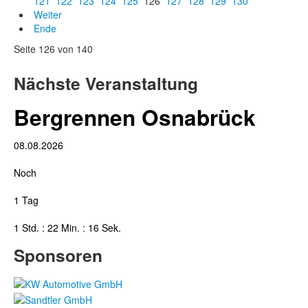
121
122
123
124
125
126
127
128
129
130
Weiter
Ende
Seite 126 von 140
Nächste Veranstaltung
Bergrennen Osnabrück
08.08.2026
Noch
1 Tag
1 Std. : 22 Min. : 15 Sek.
Sponsoren