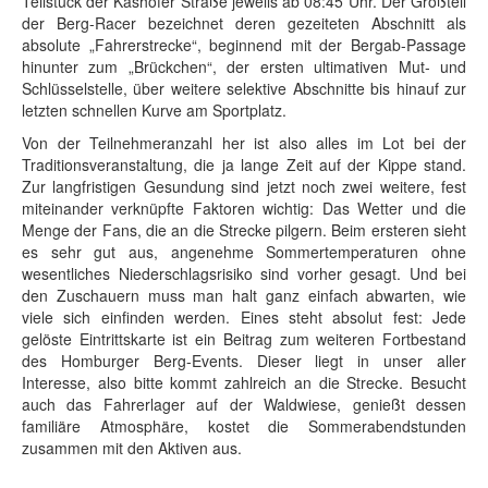
Teilstück der Käshofer Straße jeweils ab 08:45 Uhr. Der Großteil
der Berg-Racer bezeichnet deren gezeiteten Abschnitt als
absolute „Fahrerstrecke“, beginnend mit der Bergab-Passage
hinunter zum „Brückchen“, der ersten ultimativen Mut- und
Schlüsselstelle, über weitere selektive Abschnitte bis hinauf zur
letzten schnellen Kurve am Sportplatz.
Von der Teilnehmeranzahl her ist also alles im Lot bei der
Traditionsveranstaltung, die ja lange Zeit auf der Kippe stand.
Zur langfristigen Gesundung sind jetzt noch zwei weitere, fest
miteinander verknüpfte Faktoren wichtig: Das Wetter und die
Menge der Fans, die an die Strecke pilgern. Beim ersteren sieht
es sehr gut aus, angenehme Sommertemperaturen ohne
wesentliches Niederschlagsrisiko sind vorher gesagt. Und bei
den Zuschauern muss man halt ganz einfach abwarten, wie
viele sich einfinden werden. Eines steht absolut fest: Jede
gelöste Eintrittskarte ist ein Beitrag zum weiteren Fortbestand
des Homburger Berg-Events. Dieser liegt in unser aller
Interesse, also bitte kommt zahlreich an die Strecke. Besucht
auch das Fahrerlager auf der Waldwiese, genießt dessen
familiäre Atmosphäre, kostet die Sommerabendstunden
zusammen mit den Aktiven aus.