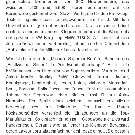
gigantisches Drehmoment von 800 Newtonmetern, das
zwischen 1.500 und 5.500 Touren permanent auf die
Kurbelwelle gestemmt wird. Stolze Werte, die für den Fahrzeug-
Technik Ingenieur aber so ungewöhnlich nicht sind. Mit dem
Gewicht allerdings sieht es anders aus. Das Luxuscoupé bringt
doch das eine oder andere Kilogramm mehr auf die Waage als
der gewohnte KW Berg-Cup BMW 318i STW. Daher hat sich
Jörg seriös wie immer vorbereitet, hat beim ersten Date mit dem
„Rolls“ einen Tag im Millbrook-Testpark verbracht.
Was ist denn nun der „Michelin Supercar Run“ im Rahmen des
„Festival of Speed“ in Goodwood überhaupt? Er ist ein
Kräftemessen der Hersteller von Supersportlern. Vertreten sind
Aston Martin, Bentley, BMW, Chevrolet, Ferrari, Jaguar,
Koenigsegg, Lamborghini, Lexus, Lotus, McLaren, Mercedes-
Benz, Porsche, Rolls-Royce und Zenvo. Fast alle automobilen
Träume der Gegenwart eben. Kleiner Trost für uns Auto-
Normalos: Der Besitz eines solchen Luxusschlittens alleine
berechtigt nicht zur Teilnahme. Der Earl of March
höchstpersönlich verschickt die Einladungen an die Top-
Manufakturen. So einfach nennen ist in Goodwood nicht, es wird
handverlesen. Gerannt wird auf einer 1,8-Kilometer Bergpiste,
deren Layout Jörg als „einfach nur geil“ bezeichnet. „Sie besteht