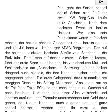
Puh, geht die Saison schnell
dahin! Schon sind fünf der
zwölf KW Berg-Cup Läufe
2015 Geschichte. Nach dem
nächsten Event ist bereits
Halbzeit. Wer also sein
Punktekonto weiter aufstocken
möchte, der hat die nächste Gelegenheit dazu bereits am 11.
und 12. Juli beim 42. Homburger ADAC Bergrennen. Das auf
der bekannt selektiven Käshofer Straße vom Saarland in die
Pfalz führt. Damit man auf dieser leichter in Schwung kommt,
führt der erste Streckenteil bergab, bis zur absoluten Mut- und
Schlüsselstelle am „Brückchen“. In Schwung kommen sollten
dringend auch alle die, die ihre Nennung bisher noch nicht
abgegeben haben. Die letzte Gelegenheit dazu ist nämlich am
morgigen Dienstag bis Schlag Mitternacht! Also zuerst ran an
die Telefone, Faxe, PCs und ähnliches, dann in 1½ Wochen auf
nach Homburg. Und denkt bitte dran: Alles vollständig und
leserlich ausfüllen, das Formular unterschreiben und Geld dazu
geben, damit eure Nennung auch angenommen und ganz
schnell bearbeitet werden kann. Ihr wisst ja, das