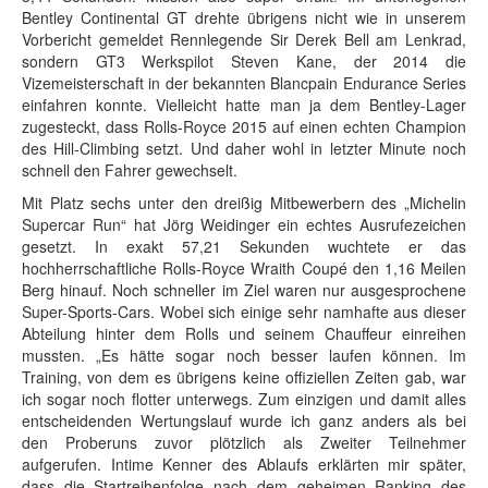
Bentley Continental GT drehte übrigens nicht wie in unserem
Vorbericht gemeldet Rennlegende Sir Derek Bell am Lenkrad,
sondern GT3 Werkspilot Steven Kane, der 2014 die
Vizemeisterschaft in der bekannten Blancpain Endurance Series
einfahren konnte. Vielleicht hatte man ja dem Bentley-Lager
zugesteckt, dass Rolls-Royce 2015 auf einen echten Champion
des Hill-Climbing setzt. Und daher wohl in letzter Minute noch
schnell den Fahrer gewechselt.
Mit Platz sechs unter den dreißig Mitbewerbern des „Michelin
Supercar Run“ hat Jörg Weidinger ein echtes Ausrufezeichen
gesetzt. In exakt 57,21 Sekunden wuchtete er das
hochherrschaftliche Rolls-Royce Wraith Coupé den 1,16 Meilen
Berg hinauf. Noch schneller im Ziel waren nur ausgesprochene
Super-Sports-Cars. Wobei sich einige sehr namhafte aus dieser
Abteilung hinter dem Rolls und seinem Chauffeur einreihen
mussten. „Es hätte sogar noch besser laufen können. Im
Training, von dem es übrigens keine offiziellen Zeiten gab, war
ich sogar noch flotter unterwegs. Zum einzigen und damit alles
entscheidenden Wertungslauf wurde ich ganz anders als bei
den Proberuns zuvor plötzlich als Zweiter Teilnehmer
aufgerufen. Intime Kenner des Ablaufs erklärten mir später,
dass die Startreihenfolge nach dem geheimen Ranking des