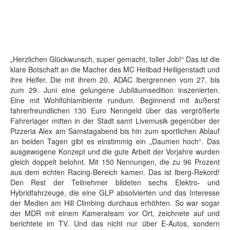
„Herzlichen Glückwunsch, super gemacht, toller Job!“ Das ist die
klare Botschaft an die Macher des MC Heilbad Heiligenstadt und
ihre Helfer. Die mit ihrem 20. ADAC Ibergrennen vom 27. bis
zum 29. Juni eine gelungene Jubiläumsedition inszenierten.
Eine mit Wohlfühlambiente rundum. Beginnend mit äußerst
fahrerfreundlichen 130 Euro Nenngeld über das vergrößerte
Fahrerlager mitten in der Stadt samt Livemusik gegenüber der
Pizzeria Alex am Samstagabend bis hin zum sportlichen Ablauf
an beiden Tagen gibt es einstimmig ein „Daumen hoch“. Das
ausgewogene Konzept und die gute Arbeit der Vorjahre wurden
gleich doppelt belohnt. Mit 150 Nennungen, die zu 96 Prozent
aus dem echten Racing-Bereich kamen. Das ist Iberg-Rekord!
Den Rest der Teilnehmer bildeten sechs Elektro- und
Hybridfahrzeuge, die eine GLP absolvierten und das Interesse
der Medien am Hill Climbing durchaus erhöhten. So war sogar
der MDR mit einem Kamerateam vor Ort, zeichnete auf und
berichtete im TV. Und das nicht nur über E-Autos, sondern