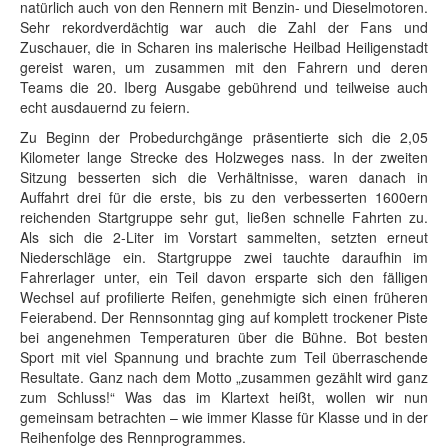
natürlich auch von den Rennern mit Benzin- und Dieselmotoren.
Sehr rekordverdächtig war auch die Zahl der Fans und
Zuschauer, die in Scharen ins malerische Heilbad Heiligenstadt
gereist waren, um zusammen mit den Fahrern und deren
Teams die 20. Iberg Ausgabe gebührend und teilweise auch
echt ausdauernd zu feiern.
Zu Beginn der Probedurchgänge präsentierte sich die 2,05
Kilometer lange Strecke des Holzweges nass. In der zweiten
Sitzung besserten sich die Verhältnisse, waren danach in
Auffahrt drei für die erste, bis zu den verbesserten 1600ern
reichenden Startgruppe sehr gut, ließen schnelle Fahrten zu.
Als sich die 2-Liter im Vorstart sammelten, setzten erneut
Niederschläge ein. Startgruppe zwei tauchte daraufhin im
Fahrerlager unter, ein Teil davon ersparte sich den fälligen
Wechsel auf profilierte Reifen, genehmigte sich einen früheren
Feierabend. Der Rennsonntag ging auf komplett trockener Piste
bei angenehmen Temperaturen über die Bühne. Bot besten
Sport mit viel Spannung und brachte zum Teil überraschende
Resultate. Ganz nach dem Motto „zusammen gezählt wird ganz
zum Schluss!“ Was das im Klartext heißt, wollen wir nun
gemeinsam betrachten – wie immer Klasse für Klasse und in der
Reihenfolge des Rennprogrammes.