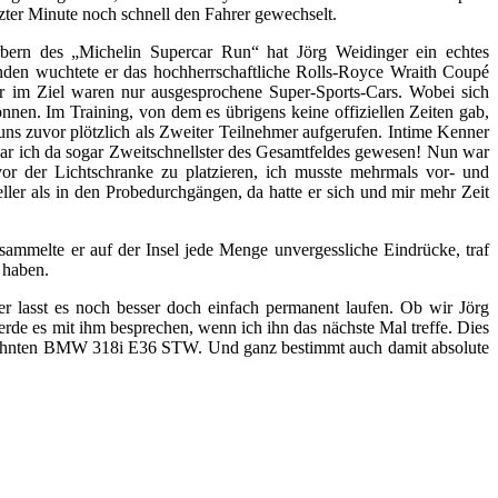
tzter Minute noch schnell den Fahrer gewechselt.
rbern des „Michelin Supercar Run“ hat Jörg Weidinger ein echtes
nden wuchtete er das hochherrschaftliche Rolls-Royce Wraith Coupé
r im Ziel waren nur ausgesprochene Super-Sports-Cars. Wobei sich
nnen. Im Training, von dem es übrigens keine offiziellen Zeiten gab,
uns zuvor plötzlich als Zweiter Teilnehmer aufgerufen. Intime Kenner
 war ich da sogar Zweitschnellster des Gesamtfeldes gewesen! Nun war
or der Lichtschranke zu platzieren, ich musste mehrmals vor- und
ler als in den Probedurchgängen, da hatte er sich und mir mehr Zeit
ammelte er auf der Insel jede Menge unvergessliche Eindrücke, traf
 haben.
 lasst es noch besser doch einfach permanent laufen. Ob wir Jörg
rde es mit ihm besprechen, wenn ich ihn das nächste Mal treffe. Dies
 gewohnten BMW 318i E36 STW. Und ganz bestimmt auch damit absolute