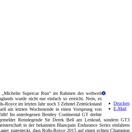
um „Michelin Supercar Run“ im Rahmen des weltweit
lands wurde nicht nur einfach so erreicht. Nein, es
Drucken
ls-Royce im letzten Jahr noch 3 Zehntel Zeitrückstand
E-Mail
tuell am letzten Wochenende in einen Vorsprung von
füllt! Im unterlegenen Bentley Continental GT drehte
t gemeldet Rennlegende Sir Derek Bell am Lenkrad, sondern GT3
isterschaft in der bekannten Blancpain Endurance Series einfahren
-Lager zugesteckt, dass Rolls-Royce 2015 auf einen echten Champion