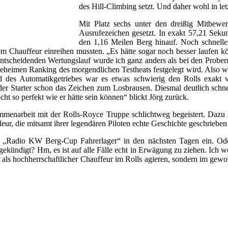
des Hill-Climbing setzt. Und daher wohl in le
Mit Platz sechs unter den dreißig Mitbewe
Ausrufezeichen gesetzt. In exakt 57,21 Seku
den 1,16 Meilen Berg hinauf. Noch schnelle
em Chauffeur einreihen mussten. „Es hätte sogar noch besser laufen kö
entscheidenden Wertungslauf wurde ich ganz anders als bei den Prober
m geheimen Ranking des morgendlichen Testheats festgelegt wird. Also
d des Automatikgetriebes war es etwas schwierig den Rolls exakt v
der Starter schon das Zeichen zum Losbrausen. Diesmal deutlich schnel
cht so perfekt wie er hätte sein können“ blickt Jörg zurück.
mmenarbeit mit der Rolls-Royce Truppe schlichtweg begeistert. Dazu s
ur, die mitsamt ihrer legendären Piloten echte Geschichte geschrieben
ch „Radio KW Berg-Cup Fahrerlager“ in den nächsten Tagen ein. Oder
ekündigt? Hm, es ist auf alle Fälle echt in Erwägung zu ziehen. Ich we
ehr als hochherrschaftlicher Chauffeur im Rolls agieren, sondern im