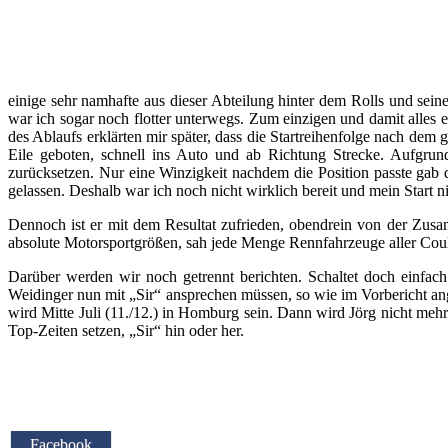
einige sehr namhafte aus dieser Abteilung hinter dem Rolls und sein
war ich sogar noch flotter unterwegs. Zum einzigen und damit alles 
des Ablaufs erklärten mir später, dass die Startreihenfolge nach de
Eile geboten, schnell ins Auto und ab Richtung Strecke. Aufgrun
zurücksetzen. Nur eine Winzigkeit nachdem die Position passte gab 
gelassen. Deshalb war ich noch nicht wirklich bereit und mein Start ni
Dennoch ist er mit dem Resultat zufrieden, obendrein von der Zusa
absolute Motorsportgrößen, sah jede Menge Rennfahrzeuge aller Coule
Darüber werden wir noch getrennt berichten. Schaltet doch einfa
Weidinger nun mit „Sir“ ansprechen müssen, so wie im Vorbericht ang
wird Mitte Juli (11./12.) in Homburg sein. Dann wird Jörg nicht m
Top-Zeiten setzen, „Sir“ hin oder her.
Facebook