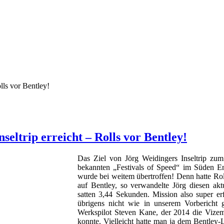
lls vor Bentley!
eltrip erreicht – Rolls vor Bentley!
Das Ziel von Jörg Weidingers Inseltrip z
bekannten „Festivals of Speed“ im Süden Eng
wurde bei weitem übertroffen! Denn hatte Rol
auf Bentley, so verwandelte Jörg diesen ak
satten 3,44 Sekunden. Mission also super er
übrigens nicht wie in unserem Vorberich
Werkspilot Steven Kane, der 2014 die Vizeme
konnte. Vielleicht hatte man ja dem Bentley