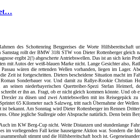
det…
hmen des Schottenring Bergpreises die Worte Hilfsbereitschaft 
m Samstag rollt der BMW 318i STW von Dieter Rottenberger gleich nac
iagnose ergibt 2(!) abgescherte Antriebswellen. Das ist an sich kein P
ten mit Autos der weiß-blauen Marke nicht. Lange Gesichter also, Ratlo
 Passau wären die rettenden Wellen vorhanden, liegen im Lager. Abe
 die Zeit ist fortgeschritten. Dieters bescheidene Situation macht im Fa
Roman Sonderbauer vor. Und damit zu Rallye-Rookie Christian Helmö
ch an seinen niederbayerischen Quertreiber-Spezi Stefan Heimerl
 schreibt er ihn an. Fragt, ob er nicht gleich kommen könnte. Und ob e
 Drexler zu düsen und zwei Antriebswellen mit ins Reisegepäck zu
Sprintet 65 Kilometer nach Salzweg, tritt nach Übernahme der Wellen 
t ist bekannt. Am Sonntag wird Dieter Rottenberger im Rennen Dritter
ens. Ohne jegliche Stallregie oder Absprache natürlich. Denn beim Berg
u. Auch im KW Berg-Cup nicht. Weite Distanzen und stundenlange Fahrt
l es im vorliegenden Fall keine hauseigene Aktion war. Sondern die Id
usammenhalt stimmt und die Hilfsbereitschaft hoch ist. Gegeneinander 