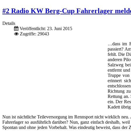
#2 Radio KW Berg-Cup Fahrerlager mel
Details
Veröffentlicht: 23. Juni 2015
Zugriffe: 29043
…dass im Ra
passiert? A
fehlt. Die D
anderen Pilo
Salzweg bei
entfernt und
Truppe von 
erinnert si
entschlossen
Richtung zu
Rettung an. 
ein. Der Res
Kadett übrig
Nun ist nächtliche Teileversorgung im Rennsport nicht wirklich ne
Fahrerlager so ausführlich darüber? Nun, ganz einfach deshalb, wei
Spontan und ohne jeden Vorbehalt. Was eindeutig beweist, dass der Z