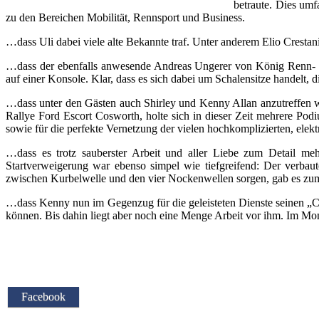
betraute. Dies umf
zu den Bereichen Mobilität, Rennsport und Business.
…dass Uli dabei viele alte Bekannte traf. Unter anderem Elio Crestan
…dass der ebenfalls anwesende Andreas Ungerer von König Renn- und
auf einer Konsole. Klar, dass es sich dabei um Schalensitze handelt
…dass unter den Gästen auch Shirley und Kenny Allan anzutreffen 
Rallye Ford Escort Cosworth, holte sich in dieser Zeit mehrere P
sowie für die perfekte Vernetzung der vielen hochkomplizierten, ele
…dass es trotz sauberster Arbeit und aller Liebe zum Detail 
Startverweigerung war ebenso simpel wie tiefgreifend: Der verbaute
zwischen Kurbelwelle und den vier Nockenwellen sorgen, gab es zu
…dass Kenny nun im Gegenzug für die geleisteten Dienste seinen „C
können. Bis dahin liegt aber noch eine Menge Arbeit vor ihm. Im Mom
Facebook