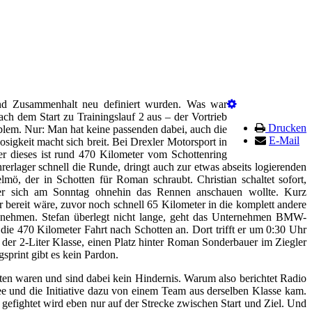
und Zusammenhalt neu definiert wurden. Was war
h dem Start zu Trainingslauf 2 aus – der Vortrieb
Drucken
roblem. Nur: Man hat keine passenden dabei, auch die
E-Mail
sigkeit macht sich breit. Bei Drexler Motorsport in
r dieses ist rund 470 Kilometer vom Schottenring
hrerlager schnell die Runde, dringt auch zur etwas abseits logierenden
, der in Schotten für Roman schraubt. Christian schaltet sofort,
, der sich am Sonntag ohnehin das Rennen anschauen wollte. Kurz
r bereit wäre, zuvor noch schnell 65 Kilometer in die komplett andere
 nehmen. Stefan überlegt nicht lange, geht das Unternehmen BMW-
die 470 Kilometer Fahrt nach Schotten an. Dort trifft er um 0:30 Uhr
 der 2-Liter Klasse, einen Platz hinter Roman Sonderbauer im Ziegler
sprint gibt es kein Pardon.
en waren und sind dabei kein Hindernis. Warum also berichtet Radio
ee und die Initiative dazu von einem Team aus derselben Klasse kam.
gefightet wird eben nur auf der Strecke zwischen Start und Ziel. Und