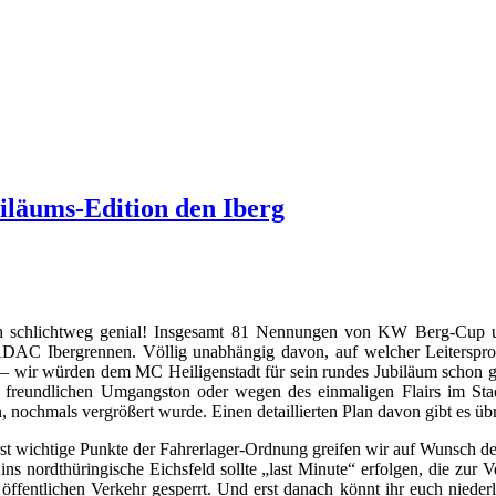
iläums-Edition den Iberg
h schlichtweg genial! Insgesamt 81 Nennungen von KW Berg-Cup 
ADAC Ibergrennen. Völlig unabhängig davon, auf welcher Leiterspro
i – wir würden dem MC Heiligenstadt für sein rundes Jubiläum schon 
 freundlichen Umgangston oder wegen des einmaligen Flairs im Stadt
 nochmals vergrößert wurde. Einen detaillierten Plan davon gibt es übr
st wichtige Punkte der Fahrerlager-Ordnung greifen wir auf Wunsch des 
ins nordthüringische Eichsfeld sollte „last Minute“ erfolgen, die zur
öffentlichen Verkehr gesperrt. Und erst danach könnt ihr euch nieder