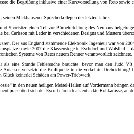
asste die Begrüßung inklusive einer Kurzvorstellung von Reto sowie e
i, seinen Mickhausener Sprecherkollegen der letzten Jahre.
 Sportsitze einen Teil zur Büroeinrichtung des Neubaus beigetragen h
, die bei Carlsson mit Leder in verschiedenen Designs und Mustern übe
waren. Der aus England stammende Elektronik-Ingenieur war von 200
odiumsplätze sowie 2007 die Klassensiege in Eschdorf und Wolsfeld
ktronischen Systeme von Retos neuem Renner verantwortlich zeichnete.
mehr als eine Stunde Fehlersuche brauchte, bevor man den Judd 
 Anlasser versetzte die Kraftquelle in die verkehrte Drehrichtung! D
m Glück keinerlei Schäden am Power-Triebwerk.
ossie“ in den neuen heiligen Meisel-Hallen auf Vordermann bringen 
ent präsentiert sich der Escort nämlich als entlackte Rohkarosse, an 