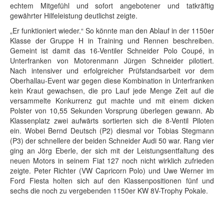
echtem Mitgefühl und sofort angebotener und tatkräftig
gewährter Hilfeleistung deutlichst zeigte.
„Er funktioniert wieder.“ So könnte man den Ablauf in der 1150er
Klasse der Gruppe H in Training und Rennen beschreiben.
Gemeint ist damit das 16-Ventiler Schneider Polo Coupé, in
Unterfranken von Motorenmann Jürgen Schneider pilotiert.
Nach intensiver und erfolgreicher Prüfstandsarbeit vor dem
Oberhallau-Event war gegen diese Kombination in Unterfranken
kein Kraut gewachsen, die pro Lauf jede Menge Zeit auf die
versammelte Konkurrenz gut machte und mit einem dicken
Polster von 10,55 Sekunden Vorsprung überlegen gewann. Ab
Klassenplatz zwei aufwärts sortierten sich die 8-Ventil Piloten
ein. Wobei Bernd Deutsch (P2) diesmal vor Tobias Stegmann
(P3) der schnellere der beiden Schneider Audi 50 war. Rang vier
ging an Jörg Eberle, der sich mit der Leistungsentfaltung des
neuen Motors in seinem Fiat 127 noch nicht wirklich zufrieden
zeigte. Peter Richter (VW Capricorn Polo) und Uwe Werner im
Ford Fiesta holten sich auf den Klassenpositionen fünf und
sechs die noch zu vergebenden 1150er KW 8V-Trophy Pokale.