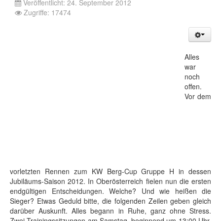
Veröffentlicht: 24. September 2012
Zugriffe: 17474
Alles
war
noch
offen.
Vor dem
vorletzten Rennen zum KW Berg-Cup Gruppe H in dessen
Jubiläums-Saison 2012. In Oberösterreich fielen nun die ersten
endgültigen Entscheidungen. Welche? Und wie heißen die
Sieger? Etwas Geduld bitte, die folgenden Zeilen geben gleich
darüber Auskunft. Alles begann in Ruhe, ganz ohne Stress.
Zwei Trainingssitzungen am Samstag, beginnend um 13:00 Uhr,