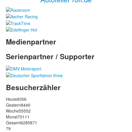
Medienpartner
Serienpartner / Supporter
Besucherzähler
Heute
8306
Gestern
8440
Woche
55552
Monat
70111
Gesamt
6285871
79