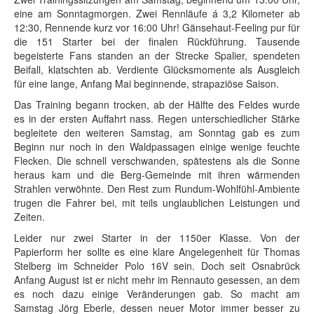
eine am Sonntagmorgen. Zwei Rennläufe á 3,2 Kilometer ab
12:30, Rennende kurz vor 16:00 Uhr! Gänsehaut-Feeling pur für
die 151 Starter bei der finalen Rückführung. Tausende
begeisterte Fans standen an der Strecke Spalier, spendeten
Beifall, klatschten ab. Verdiente Glücksmomente als Ausgleich
für eine lange, Anfang Mai beginnende, strapaziöse Saison.
Das Training begann trocken, ab der Hälfte des Feldes wurde
es in der ersten Auffahrt nass. Regen unterschiedlicher Stärke
begleitete den weiteren Samstag, am Sonntag gab es zum
Beginn nur noch in den Waldpassagen einige wenige feuchte
Flecken. Die schnell verschwanden, spätestens als die Sonne
heraus kam und die Berg-Gemeinde mit ihren wärmenden
Strahlen verwöhnte. Den Rest zum Rundum-Wohlfühl-Ambiente
trugen die Fahrer bei, mit teils unglaublichen Leistungen und
Zeiten.
Leider nur zwei Starter in der 1150er Klasse. Von der
Papierform her sollte es eine klare Angelegenheit für Thomas
Stelberg im Schneider Polo 16V sein. Doch seit Osnabrück
Anfang August ist er nicht mehr im Rennauto gesessen, an dem
es noch dazu einige Veränderungen gab. So macht am
Samstag Jörg Eberle, dessen neuer Motor immer besser zu