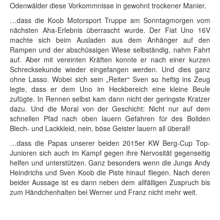
Odenwälder diese Vorkommnisse in gewohnt trockener Manier.
…dass die Koob Motorsport Truppe am Sonntagmorgen vom
nächsten Aha-Erlebnis überrascht wurde. Der Fiat Uno 16V
machte sich beim Ausladen aus dem Anhänger auf den
Rampen und der abschüssigen Wiese selbständig, nahm Fahrt
auf. Aber mit vereinten Kräften konnte er nach einer kurzen
Schrecksekunde wieder eingefangen werden. Und dies ganz
ohne Lasso. Wobei sich sein „Reiter“ Sven so heftig ins Zeug
legte, dass er dem Uno im Heckbereich eine kleine Beule
zufügte. In Rennen selbst kam dann nicht der geringste Kratzer
dazu. Und die Moral von der Geschicht: Nicht nur auf dem
schnellen Pfad nach oben lauern Gefahren für des Boliden
Blech- und Lackkleid, nein, böse Geister lauern all überall!
…dass die Papas unserer beiden 2015er KW Berg-Cup Top-
Junioren sich auch im Kampf gegen ihre Nervosität gegenseitig
helfen und unterstützen. Ganz besonders wenn die Jungs Andy
Heindrichs und Sven Koob die Piste hinauf fliegen. Nach deren
beider Aussage ist es dann neben dem allfälligen Zuspruch bis
zum Händchenhalten bei Werner und Franz nicht mehr weit.