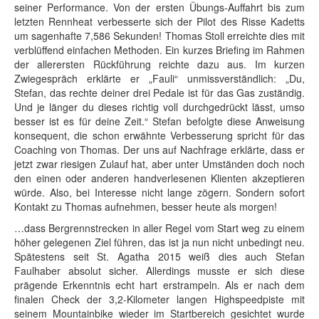
seiner Performance. Von der ersten Übungs-Auffahrt bis zum
letzten Rennheat verbesserte sich der Pilot des Risse Kadetts
um sagenhafte 7,586 Sekunden! Thomas Stoll erreichte dies mit
verblüffend einfachen Methoden. Ein kurzes Briefing im Rahmen
der allerersten Rückführung reichte dazu aus. Im kurzen
Zwiegespräch erklärte er „Fauli“ unmissverständlich: „Du,
Stefan, das rechte deiner drei Pedale ist für das Gas zuständig.
Und je länger du dieses richtig voll durchgedrückt lässt, umso
besser ist es für deine Zeit.“ Stefan befolgte diese Anweisung
konsequent, die schon erwähnte Verbesserung spricht für das
Coaching von Thomas. Der uns auf Nachfrage erklärte, dass er
jetzt zwar riesigen Zulauf hat, aber unter Umständen doch noch
den einen oder anderen handverlesenen Klienten akzeptieren
würde. Also, bei Interesse nicht lange zögern. Sondern sofort
Kontakt zu Thomas aufnehmen, besser heute als morgen!
…dass Bergrennstrecken in aller Regel vom Start weg zu einem
höher gelegenen Ziel führen, das ist ja nun nicht unbedingt neu.
Spätestens seit St. Agatha 2015 weiß dies auch Stefan
Faulhaber absolut sicher. Allerdings musste er sich diese
prägende Erkenntnis echt hart erstrampeln. Als er nach dem
finalen Check der 3,2-Kilometer langen Highspeedpiste mit
seinem Mountainbike wieder im Startbereich gesichtet wurde