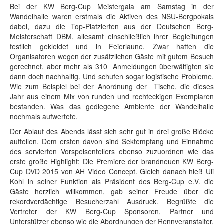
Bei der KW Berg-Cup Meistergala am Samstag in der
Wandelhalle waren erstmals die Aktiven des NSU-Bergpokals
dabei, dazu die Top-Platzierten aus der Deutschen Berg-
Meisterschaft DBM, allesamt einschließlich ihrer Begleitungen
festlich gekleidet und in Feierlaune. Zwar hatten die
Organisatoren wegen der zusätzlichen Gäste mit gutem Besuch
gerechnet, aber mehr als 310 Anmeldungen überwältigten sie
dann doch nachhaltig. Und schufen sogar logistische Probleme.
Wie zum Beispiel bei der Anordnung der Tische, die dieses
Jahr aus einem Mix von runden und rechteckigen Exemplaren
bestanden. Was das gediegene Ambiente der Wandelhalle
nochmals aufwertete.
Der Ablauf des Abends lässt sich sehr gut in drei große Blöcke
aufteilen. Dem ersten davon sind Sektempfang und Einnahme
des servierten Vorspeisentellers ebenso zuzuordnen wie das
erste große Highlight: Die Premiere der brandneuen KW Berg-
Cup DVD 2015 von AH Video Concept. Gleich danach hieß Uli
Kohl in seiner Funktion als Präsident des Berg-Cup e.V. die
Gäste herzlich willkommen, gab seiner Freude über die
rekordverdächtige Besucherzahl Ausdruck. Begrüßte die
Vertreter der KW Berg-Cup Sponsoren, Partner und
Unterstützer ebenso wie die Abordnungen der Rennveranstalter,