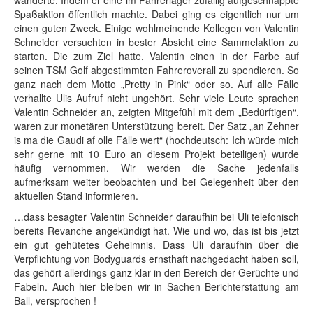
wanderte. Indem er eine im Fahrerlager zufällig aufgeschnappte
Spaßaktion öffentlich machte. Dabei ging es eigentlich nur um
einen guten Zweck. Einige wohlmeinende Kollegen von Valentin
Schneider versuchten in bester Absicht eine Sammelaktion zu
starten. Die zum Ziel hatte, Valentin einen in der Farbe auf
seinen TSM Golf abgestimmten Fahreroverall zu spendieren. So
ganz nach dem Motto „Pretty in Pink“ oder so. Auf alle Fälle
verhallte Ulis Aufruf nicht ungehört. Sehr viele Leute sprachen
Valentin Schneider an, zeigten Mitgefühl mit dem „Bedürftigen“,
waren zur monetären Unterstützung bereit. Der Satz „an Zehner
is ma die Gaudi af olle Fälle wert“ (hochdeutsch: Ich würde mich
sehr gerne mit 10 Euro an diesem Projekt beteiligen) wurde
häufig vernommen. Wir werden die Sache jedenfalls
aufmerksam weiter beobachten und bei Gelegenheit über den
aktuellen Stand informieren.
…dass besagter Valentin Schneider daraufhin bei Uli telefonisch
bereits Revanche angekündigt hat. Wie und wo, das ist bis jetzt
ein gut gehütetes Geheimnis. Dass Uli daraufhin über die
Verpflichtung von Bodyguards ernsthaft nachgedacht haben soll,
das gehört allerdings ganz klar in den Bereich der Gerüchte und
Fabeln. Auch hier bleiben wir in Sachen Berichterstattung am
Ball, versprochen !