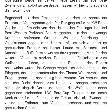
Überschrift werdet ihr denken, liebe Leser! Um eventuelle
Zweifel daran sofort zu zerstreuen lassen wir hier und sogleich
die Fakten folgen.
Beginnend mit dem Freitagabend, an dem es bereits ein
Frühstarter-Vorprogramm gab. Per Bus ging es für 78 KW Berg-
Cup’ler und -Freunde von den Haltestellen Edelfinger Hof und
Best Western Parkhotel Bad Mergentheim in den nur wenige
Kilometer entfernten Wildpark. Wo die Abordnung der
Gipfelstürmer gegen 19:00 Uhr eintraf, um sich zunächst im
gemütlichen Erdhaus bei bester Laune mit Schlacht- und
Käseplatte in Buffetform sowie am dazu gereichten Most für den
weiteren Verlauf zu stärken. Der dann im Fackelschein zum
Wolfsgehege führte, an dem der Fütterung des Rudels
beigewohnt wurde. Ins Gehege wagte sich dabei aber nur die
Pflegerin, die Interessantes über das Thema Wolf erzählte und
Fragen gerne und sachkundig beantwortete. Der Versuch, das
stattliche Rudel danach zum Heulen zu bringen, scheiterte
allerdings kläglich. Vermutlich sahen die Wölfe in der ihnen
gegenüber stehenden KW Berg-Cup Truppe keine echte
Konkurrenz für ihr Futter und ihr Gebiet. Also alle Zweibeiner
zurück ins Erdhaus, zum Verdauungsschnaps und weiteren
gemütlichen Stunden.