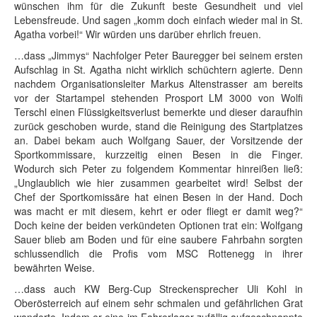
wünschen ihm für die Zukunft beste Gesundheit und viel
Lebensfreude. Und sagen „komm doch einfach wieder mal in St.
Agatha vorbei!“ Wir würden uns darüber ehrlich freuen.
…dass „Jimmys“ Nachfolger Peter Bauregger bei seinem ersten
Aufschlag in St. Agatha nicht wirklich schüchtern agierte. Denn
nachdem Organisationsleiter Markus Altenstrasser am bereits
vor der Startampel stehenden Prosport LM 3000 von Wolfi
Terschl einen Flüssigkeitsverlust bemerkte und dieser daraufhin
zurück geschoben wurde, stand die Reinigung des Startplatzes
an. Dabei bekam auch Wolfgang Sauer, der Vorsitzende der
Sportkommissare, kurzzeitig einen Besen in die Finger.
Wodurch sich Peter zu folgendem Kommentar hinreißen ließ:
„Unglaublich wie hier zusammen gearbeitet wird! Selbst der
Chef der Sportkomissäre hat einen Besen in der Hand. Doch
was macht er mit diesem, kehrt er oder fliegt er damit weg?“
Doch keine der beiden verkündeten Optionen trat ein: Wolfgang
Sauer blieb am Boden und für eine saubere Fahrbahn sorgten
schlussendlich die Profis vom MSC Rottenegg in ihrer
bewährten Weise.
…dass auch KW Berg-Cup Streckensprecher Uli Kohl in
Oberösterreich auf einem sehr schmalen und gefährlichen Grat