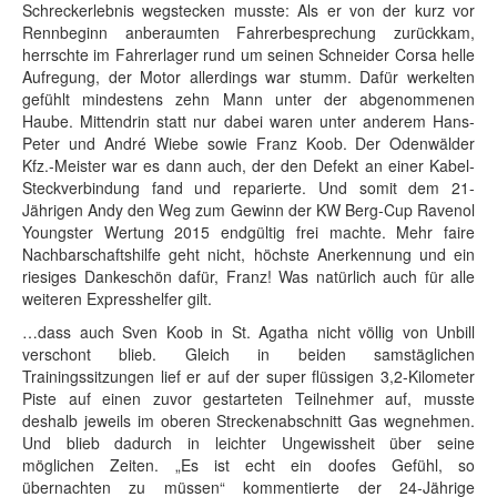
Schreckerlebnis wegstecken musste: Als er von der kurz vor
Rennbeginn anberaumten Fahrerbesprechung zurückkam,
herrschte im Fahrerlager rund um seinen Schneider Corsa helle
Aufregung, der Motor allerdings war stumm. Dafür werkelten
gefühlt mindestens zehn Mann unter der abgenommenen
Haube. Mittendrin statt nur dabei waren unter anderem Hans-
Peter und André Wiebe sowie Franz Koob. Der Odenwälder
Kfz.-Meister war es dann auch, der den Defekt an einer Kabel-
Steckverbindung fand und reparierte. Und somit dem 21-
Jährigen Andy den Weg zum Gewinn der KW Berg-Cup Ravenol
Youngster Wertung 2015 endgültig frei machte. Mehr faire
Nachbarschaftshilfe geht nicht, höchste Anerkennung und ein
riesiges Dankeschön dafür, Franz! Was natürlich auch für alle
weiteren Expresshelfer gilt.
…dass auch Sven Koob in St. Agatha nicht völlig von Unbill
verschont blieb. Gleich in beiden samstäglichen
Trainingssitzungen lief er auf der super flüssigen 3,2-Kilometer
Piste auf einen zuvor gestarteten Teilnehmer auf, musste
deshalb jeweils im oberen Streckenabschnitt Gas wegnehmen.
Und blieb dadurch in leichter Ungewissheit über seine
möglichen Zeiten. „Es ist echt ein doofes Gefühl, so
übernachten zu müssen“ kommentierte der 24-Jährige