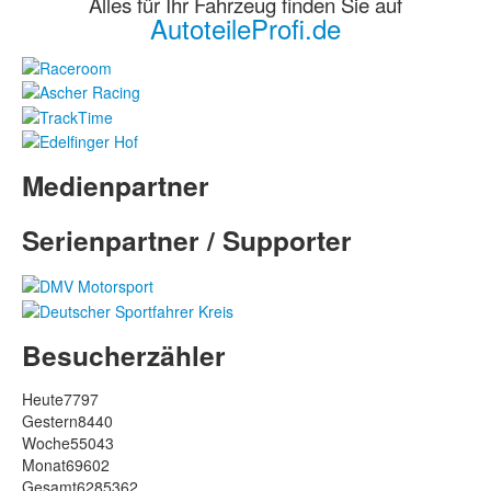
Alles für Ihr Fahrzeug finden Sie auf
AutoteileProfi.de
Medienpartner
Serienpartner / Supporter
Besucherzähler
Heute
7797
Gestern
8440
Woche
55043
Monat
69602
Gesamt
6285362