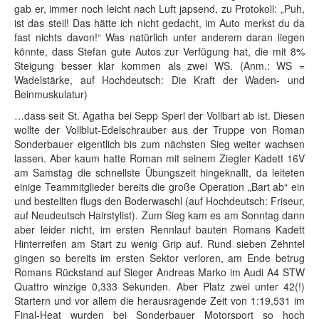
gab er, immer noch leicht nach Luft japsend, zu Protokoll: „Puh,
ist das steil! Das hätte ich nicht gedacht, im Auto merkst du da
fast nichts davon!“ Was natürlich unter anderem daran liegen
könnte, dass Stefan gute Autos zur Verfügung hat, die mit 8%
Steigung besser klar kommen als zwei WS. (Anm.: WS =
Wadelstärke, auf Hochdeutsch: Die Kraft der Waden- und
Beinmuskulatur)
…dass seit St. Agatha bei Sepp Sperl der Vollbart ab ist. Diesen
wollte der Vollblut-Edelschrauber aus der Truppe von Roman
Sonderbauer eigentlich bis zum nächsten Sieg weiter wachsen
lassen. Aber kaum hatte Roman mit seinem Ziegler Kadett 16V
am Samstag die schnellste Übungszeit hingeknallt, da leiteten
einige Teammitglieder bereits die große Operation „Bart ab“ ein
und bestellten flugs den Boderwaschl (auf Hochdeutsch: Friseur,
auf Neudeutsch Hairstylist). Zum Sieg kam es am Sonntag dann
aber leider nicht, im ersten Rennlauf bauten Romans Kadett
Hinterreifen am Start zu wenig Grip auf. Rund sieben Zehntel
gingen so bereits im ersten Sektor verloren, am Ende betrug
Romans Rückstand auf Sieger Andreas Marko im Audi A4 STW
Quattro winzige 0,333 Sekunden. Aber Platz zwei unter 42(!)
Startern und vor allem die herausragende Zeit von 1:19,531 im
Final-Heat wurden bei Sonderbauer Motorsport so hoch