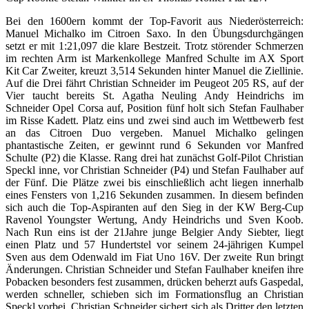
Bei den 1600ern kommt der Top-Favorit aus Niederösterreich:
Manuel Michalko im Citroen Saxo. In den Übungsdurchgängen
setzt er mit 1:21,097 die klare Bestzeit. Trotz störender Schmerzen
im rechten Arm ist Markenkollege Manfred Schulte im AX Sport
Kit Car Zweiter, kreuzt 3,514 Sekunden hinter Manuel die Ziellinie.
Auf die Drei fährt Christian Schneider im Peugeot 205 RS, auf der
Vier taucht bereits St. Agatha Neuling Andy Heindrichs im
Schneider Opel Corsa auf, Position fünf holt sich Stefan Faulhaber
im Risse Kadett. Platz eins und zwei sind auch im Wettbewerb fest
an das Citroen Duo vergeben. Manuel Michalko gelingen
phantastische Zeiten, er gewinnt rund 6 Sekunden vor Manfred
Schulte (P2) die Klasse. Rang drei hat zunächst Golf-Pilot Christian
Speckl inne, vor Christian Schneider (P4) und Stefan Faulhaber auf
der Fünf. Die Plätze zwei bis einschließlich acht liegen innerhalb
eines Fensters von 1,216 Sekunden zusammen. In diesem befinden
sich auch die Top-Aspiranten auf den Sieg in der KW Berg-Cup
Ravenol Youngster Wertung, Andy Heindrichs und Sven Koob.
Nach Run eins ist der 21Jahre junge Belgier Andy Siebter, liegt
einen Platz und 57 Hundertstel vor seinem 24-jährigen Kumpel
Sven aus dem Odenwald im Fiat Uno 16V. Der zweite Run bringt
Änderungen. Christian Schneider und Stefan Faulhaber kneifen ihre
Pobacken besonders fest zusammen, drücken beherzt aufs Gaspedal,
werden schneller, schieben sich im Formationsflug an Christian
Speckl vorbei. Christian Schneider sichert sich als Dritter den letzten