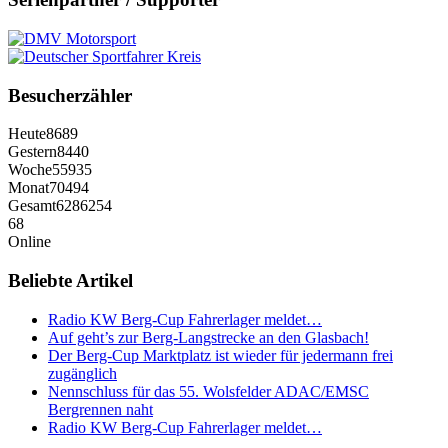
Besucherzähler
Heute
8689
Gestern
8440
Woche
55935
Monat
70494
Gesamt
6286254
68
Online
Beliebte Artikel
Radio KW Berg-Cup Fahrerlager meldet…
Auf geht’s zur Berg-Langstrecke an den Glasbach!
Der Berg-Cup Marktplatz ist wieder für jedermann frei
zugänglich
Nennschluss für das 55. Wolsfelder ADAC/EMSC
Bergrennen naht
Radio KW Berg-Cup Fahrerlager meldet…