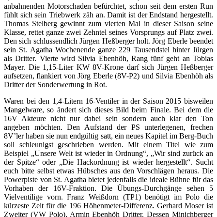
anbahnenden Motorschaden befürchtet, schon seit dem ersten Run
fühlt sich sein Triebwerk zäh an. Damit ist der Endstand hergestellt.
Thomas Stelberg gewinnt zum vierten Mal in dieser Saison seine
Klasse, rettet ganze zwei Zehntel seines Vorsprungs auf Platz zwei.
Den sich schlussendlich Jürgen Heßberger holt. Jörg Eberle beendet
sein St. Agatha Wochenende ganze 229 Tausendstel hinter Jürgen
als Dritter. Vierte wird Silvia Ebenhöh, Rang fünf geht an Tobias
Mayer. Die 1,15-Liter KW 8V-Krone darf sich Jürgen Heßberger
aufsetzen, flankiert von Jörg Eberle (8V-P2) und Silvia Ebenhöh als
Dritter der Sonderwertung in Rot.
Waren bei den 1,4-Litern 16-Ventiler in der Saison 2015 bisweilen
Mangelware, so ändert sich dieses Bild beim Finale. Bei dem die
16V Akteure nicht nur dabei sein sondern auch klar den Ton
angeben möchten. Den Aufstand der PS unterlegenen, frechen
8V’ler haben sie nun endgültig satt, ein neues Kapitel im Berg-Buch
soll schleunigst geschrieben werden. Mit einem Titel wie zum
Beispiel „Unsere Welt ist wieder in Ordnung“, „Wir sind zurück an
der Spitze“ oder „Die Hackordnung ist wieder hergestellt“. Sucht
euch bitte selbst etwas Hübsches aus den Vorschlägen heraus. Die
Powerpiste von St. Agatha bietet jedenfalls die ideale Bühne für das
Vorhaben der 16V-Fraktion. Die Übungs-Durchgänge sehen 5
Vielventilige vorn. Franz Weißdorn (TP1) benötigt im Polo die
kürzeste Zeit für die 196 Höhenmeter-Differenz. Gerhard Moser ist
Zweiter (VW Polo), Armin Ebenhöh Dritter. Dessen Minichberger