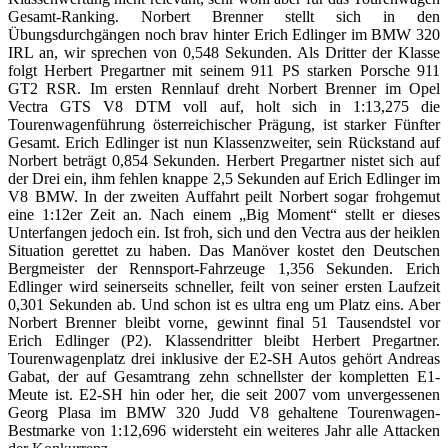
Gesamt-Ranking. Norbert Brenner stellt sich in den
Übungsdurchgängen noch brav hinter Erich Edlinger im BMW 320
IRL an, wir sprechen von 0,548 Sekunden. Als Dritter der Klasse
folgt Herbert Pregartner mit seinem 911 PS starken Porsche 911
GT2 RSR. Im ersten Rennlauf dreht Norbert Brenner im Opel
Vectra GTS V8 DTM voll auf, holt sich in 1:13,275 die
Tourenwagenführung österreichischer Prägung, ist starker Fünfter
Gesamt. Erich Edlinger ist nun Klassenzweiter, sein Rückstand auf
Norbert beträgt 0,854 Sekunden. Herbert Pregartner nistet sich auf
der Drei ein, ihm fehlen knappe 2,5 Sekunden auf Erich Edlinger im
V8 BMW. In der zweiten Auffahrt peilt Norbert sogar frohgemut
eine 1:12er Zeit an. Nach einem „Big Moment“ stellt er dieses
Unterfangen jedoch ein. Ist froh, sich und den Vectra aus der heiklen
Situation gerettet zu haben. Das Manöver kostet den Deutschen
Bergmeister der Rennsport-Fahrzeuge 1,356 Sekunden. Erich
Edlinger wird seinerseits schneller, feilt von seiner ersten Laufzeit
0,301 Sekunden ab. Und schon ist es ultra eng um Platz eins. Aber
Norbert Brenner bleibt vorne, gewinnt final 51 Tausendstel vor
Erich Edlinger (P2). Klassendritter bleibt Herbert Pregartner.
Tourenwagenplatz drei inklusive der E2-SH Autos gehört Andreas
Gabat, der auf Gesamtrang zehn schnellster der kompletten E1-
Meute ist. E2-SH hin oder her, die seit 2007 vom unvergessenen
Georg Plasa im BMW 320 Judd V8 gehaltene Tourenwagen-
Bestmarke von 1:12,696 widersteht ein weiteres Jahr alle Attacken