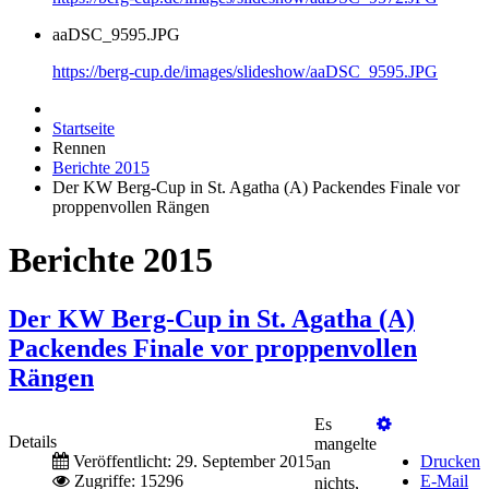
aaDSC_9595.JPG
https://berg-cup.de/images/slideshow/aaDSC_9595.JPG
Startseite
Rennen
Berichte 2015
Der KW Berg-Cup in St. Agatha (A) Packendes Finale vor
proppenvollen Rängen
Berichte 2015
Der KW Berg-Cup in St. Agatha (A)
Packendes Finale vor proppenvollen
Rängen
Es
Details
mangelte
Veröffentlicht: 29. September 2015
Drucken
an
Zugriffe: 15296
E-Mail
nichts,