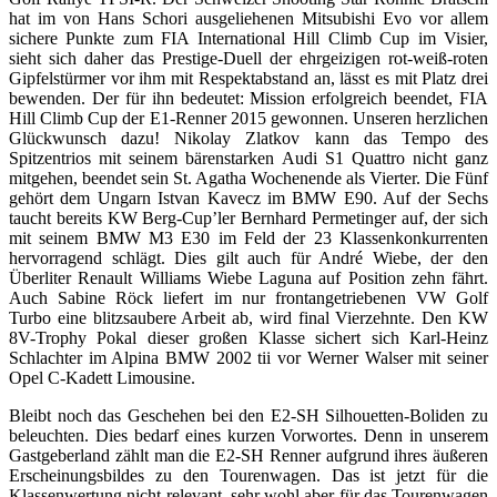
hat im von Hans Schori ausgeliehenen Mitsubishi Evo vor allem
sichere Punkte zum FIA International Hill Climb Cup im Visier,
sieht sich daher das Prestige-Duell der ehrgeizigen rot-weiß-roten
Gipfelstürmer vor ihm mit Respektabstand an, lässt es mit Platz drei
bewenden. Der für ihn bedeutet: Mission erfolgreich beendet, FIA
Hill Climb Cup der E1-Renner 2015 gewonnen. Unseren herzlichen
Glückwunsch dazu! Nikolay Zlatkov kann das Tempo des
Spitzentrios mit seinem bärenstarken Audi S1 Quattro nicht ganz
mitgehen, beendet sein St. Agatha Wochenende als Vierter. Die Fünf
gehört dem Ungarn Istvan Kavecz im BMW E90. Auf der Sechs
taucht bereits KW Berg-Cup’ler Bernhard Permetinger auf, der sich
mit seinem BMW M3 E30 im Feld der 23 Klassenkonkurrenten
hervorragend schlägt. Dies gilt auch für André Wiebe, der den
Überliter Renault Williams Wiebe Laguna auf Position zehn fährt.
Auch Sabine Röck liefert im nur frontangetriebenen VW Golf
Turbo eine blitzsaubere Arbeit ab, wird final Vierzehnte. Den KW
8V-Trophy Pokal dieser großen Klasse sichert sich Karl-Heinz
Schlachter im Alpina BMW 2002 tii vor Werner Walser mit seiner
Opel C-Kadett Limousine.
Bleibt noch das Geschehen bei den E2-SH Silhouetten-Boliden zu
beleuchten. Dies bedarf eines kurzen Vorwortes. Denn in unserem
Gastgeberland zählt man die E2-SH Renner aufgrund ihres äußeren
Erscheinungsbildes zu den Tourenwagen. Das ist jetzt für die
Klassenwertung nicht relevant, sehr wohl aber für das Tourenwagen