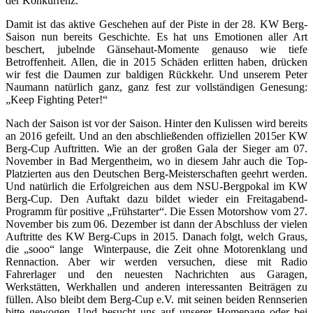
der Konkurrenz.
Damit ist das aktive Geschehen auf der Piste in der 28. KW Berg-
Saison nun bereits Geschichte. Es hat uns Emotionen aller Art
beschert, jubelnde Gänsehaut-Momente genauso wie tiefe
Betroffenheit. Allen, die in 2015 Schäden erlitten haben, drücken
wir fest die Daumen zur baldigen Rückkehr. Und unserem Peter
Naumann natürlich ganz, ganz fest zur vollständigen Genesung:
„Keep Fighting Peter!“
Nach der Saison ist vor der Saison. Hinter den Kulissen wird bereits
an 2016 gefeilt. Und an den abschließenden offiziellen 2015er KW
Berg-Cup Auftritten. Wie an der großen Gala der Sieger am 07.
November in Bad Mergentheim, wo in diesem Jahr auch die Top-
Platzierten aus den Deutschen Berg-Meisterschaften geehrt werden.
Und natürlich die Erfolgreichen aus dem NSU-Bergpokal im KW
Berg-Cup. Den Auftakt dazu bildet wieder ein Freitagabend-
Programm für positive „Frühstarter“. Die Essen Motorshow vom 27.
November bis zum 06. Dezember ist dann der Abschluss der vielen
Auftritte des KW Berg-Cups in 2015. Danach folgt, welch Graus,
die „sooo“ lange Winterpause, die Zeit ohne Motorenklang und
Rennaction. Aber wir werden versuchen, diese mit Radio
Fahrerlager und den neuesten Nachrichten aus Garagen,
Werkstätten, Werkhallen und anderen interessanten Beiträgen zu
füllen. Also bleibt dem Berg-Cup e.V. mit seinen beiden Rennserien
bitte gewogen. Und besucht uns auf unserer Homepage oder bei