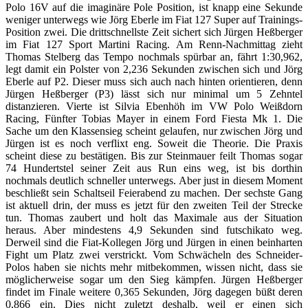
Polo 16V auf die imaginäre Pole Position, ist knapp eine Sekunde
weniger unterwegs wie Jörg Eberle im Fiat 127 Super auf Trainings-
Position zwei. Die drittschnellste Zeit sichert sich Jürgen Heßberger
im Fiat 127 Sport Martini Racing. Am Renn-Nachmittag zieht
Thomas Stelberg das Tempo nochmals spürbar an, fährt 1:30,962,
legt damit ein Polster von 2,236 Sekunden zwischen sich und Jörg
Eberle auf P2. Dieser muss sich auch nach hinten orientieren, denn
Jürgen Heßberger (P3) lässt sich nur minimal um 5 Zehntel
distanzieren. Vierte ist Silvia Ebenhöh im VW Polo Weißdorn
Racing, Fünfter Tobias Mayer in einem Ford Fiesta Mk 1. Die
Sache um den Klassensieg scheint gelaufen, nur zwischen Jörg und
Jürgen ist es noch verflixt eng. Soweit die Theorie. Die Praxis
scheint diese zu bestätigen. Bis zur Steinmauer feilt Thomas sogar
74 Hundertstel seiner Zeit aus Run eins weg, ist bis dorthin
nochmals deutlich schneller unterwegs. Aber just in diesem Moment
beschließt sein Schaltseil Feierabend zu machen. Der sechste Gang
ist aktuell drin, der muss es jetzt für den zweiten Teil der Strecke
tun. Thomas zaubert und holt das Maximale aus der Situation
heraus. Aber mindestens 4,9 Sekunden sind futschikato weg.
Derweil sind die Fiat-Kollegen Jörg und Jürgen in einen beinharten
Fight um Platz zwei verstrickt. Vom Schwächeln des Schneider-
Polos haben sie nichts mehr mitbekommen, wissen nicht, dass sie
möglicherweise sogar um den Sieg kämpfen. Jürgen Heßberger
findet im Finale weitere 0,365 Sekunden, Jörg dagegen büßt deren
0,866 ein. Dies nicht zuletzt deshalb, weil er einen sich