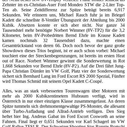
Zehnter im ex-Christian-Auer Ford Mondeo STW die 2-Liter Top-
Ten ab. Seine Zeitdifferenz zur Spitze beträgt bereits 6,917
Sekunden. Wir erinnern uns, Michael Rauch fuhr ja im Briegel
Kadett die schnellste 8-Ventiler Übungszeit der Abteilung bis 2000
Kubik. Absetzen konnte er sich aber nicht. Nur ganze 34
Tausendstel mehr benötigte Norbert Wimmer (8V-TP2) für die 3,2
Kilometer, beim 8V-Probedritten Bernd Ehrle im Krause Kadett
kamen nochmals 32 Tausendstel dazu, machte einen
Gesamtrückstand von deren 66. Doch noch bevor der ganz große
Showdown dieses Trios beginnt, ist er auch schon vorbei: Michael
touchiert eine der Streckenbegrenzungen, ist bereits im ersten Heat
out of Race. Norbert Wimmer gewinnt die Sonderwertung in Rot
1,668 Sekunden vor Bernd Ehrle (8V-P2). Auf die Drei fährt Jung-
Papa Christian Dümler im VW Golf, Platz vier der Sonderwertung
sichert sich Bernhard Lang im Ford Escort RS 2000 Spezial, Fünfter
wird Thomas Schmid mit seinem Opel Kadett C-Coupé.
Alles, was an stark verbesserten Tourenwagen über Motoren mit
mehr als 2000 Kubikzentimetern Hubraum verfügt, wird in
Österreich in nur einer einzigen Klasse zusammengefasst. An deren
Spitze tummeln sich drehmomentgewaltige PS-Monster, die allesamt
über Turbo-Aufladung und Allrad-Antrieb verfügen. Den Sieg
heftet hier Ing. Andreas Gabat im Ford Escort Cosworth an seine
Fahnen. Final liegt er 0,651 Sekunden vor Karl Schagerl im VW
Golf Rallye TFSI-R. Der Schweizer Shooting Star Ronnie Bratschi