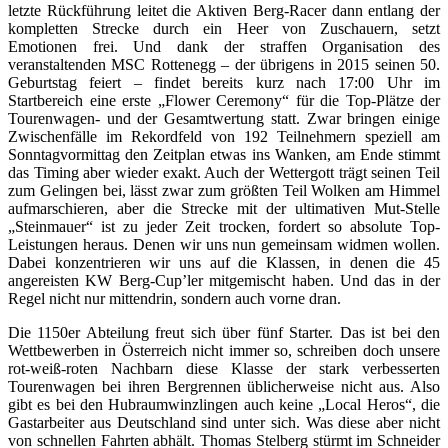
letzte Rückführung leitet die Aktiven Berg-Racer dann entlang der
kompletten Strecke durch ein Heer von Zuschauern, setzt
Emotionen frei. Und dank der straffen Organisation des
veranstaltenden MSC Rottenegg – der übrigens in 2015 seinen 50.
Geburtstag feiert – findet bereits kurz nach 17:00 Uhr im
Startbereich eine erste „Flower Ceremony“ für die Top-Plätze der
Tourenwagen- und der Gesamtwertung statt. Zwar bringen einige
Zwischenfälle im Rekordfeld von 192 Teilnehmern speziell am
Sonntagvormittag den Zeitplan etwas ins Wanken, am Ende stimmt
das Timing aber wieder exakt. Auch der Wettergott trägt seinen Teil
zum Gelingen bei, lässt zwar zum größten Teil Wolken am Himmel
aufmarschieren, aber die Strecke mit der ultimativen Mut-Stelle
„Steinmauer“ ist zu jeder Zeit trocken, fordert so absolute Top-
Leistungen heraus. Denen wir uns nun gemeinsam widmen wollen.
Dabei konzentrieren wir uns auf die Klassen, in denen die 45
angereisten KW Berg-Cup’ler mitgemischt haben. Und das in der
Regel nicht nur mittendrin, sondern auch vorne dran.
Die 1150er Abteilung freut sich über fünf Starter. Das ist bei den
Wettbewerben in Österreich nicht immer so, schreiben doch unsere
rot-weiß-roten Nachbarn diese Klasse der stark verbesserten
Tourenwagen bei ihren Bergrennen üblicherweise nicht aus. Also
gibt es bei den Hubraumwinzlingen auch keine „Local Heros“, die
Gastarbeiter aus Deutschland sind unter sich. Was diese aber nicht
von schnellen Fahrten abhält. Thomas Stelberg stürmt im Schneider