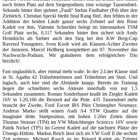
noch freien Platz auf dem Siegerpodium, eine winzige Tausendstel-
Sekunde hinter ihm sprintet „Fauli“ Stefan Faulhaber (P4) über den
Zielstrich. Christian Speckl bleibt final Rang fünf, ihm fehlen in der
Addition der beiden Läufe ganze sechs Zehntel auf den Risse
Kadett vor ihm. Valentin Schneider belegt im bärenstarken TSM
Golf Platz sechs, 0,117 Sekunden hinter ihm sichert sich Andy
Heindrichs als Siebter auch den Sieg bei den KW Berg-Cup
Ravenol Youngsters. Sven Koob wird als Klassen-Achter Zweiter
der Junioren, Marcel Hellberg komplettiert am 07. November das
Nachwuchs-Podium. Wir gratulieren dem erfolgreichen Trio
herzlich!
Fast unglaublich, aber einmal mehr wahr: In der 2-Liter Klasse sind
in St. Agatha 42 Teilnehmerinnen und Teilnehmer am Start. Und
logisch, auch hier sind die Abstände knapp. Bereits im Training
liegen die schnellsten sechs Akteure innerhalb von nur 1,5
Sekunden zusammen. Roman Sonderbauer knallt im Ziegler Kadett
16V in 1:20,160 die Bestzeit auf die Piste. 435 Tausendstel mehr
braucht der Zweite, Ford Escort IRS Pilot Christopher Neumayr.
Andreas Marko stellt seinen Audi A4 STW Quattro auf die
imaginäre dritte Startposition, mit hohen 1:20er Zeiten düsen
Thomas Strasser (TP4) im VW Minichberger Scirocco 16V sowie
Patrik Nickel (TP5) im Gerent Kadett auf die nächsten Plätze der
Übungs-Hitliste. Markus Reich lässt sich im VW Golf II die sechste
Zeit notieren, Michael Rauch ist im Briegel Kadett als Zehnter