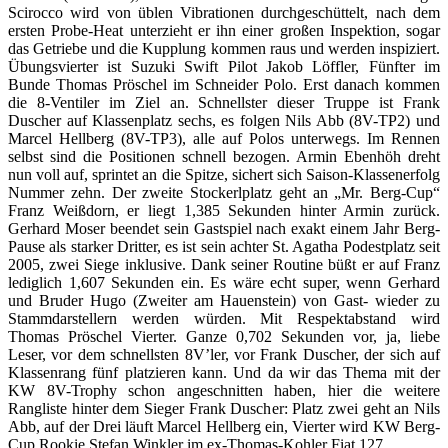
Scirocco wird von üblen Vibrationen durchgeschüttelt, nach dem
ersten Probe-Heat unterzieht er ihn einer großen Inspektion, sogar
das Getriebe und die Kupplung kommen raus und werden inspiziert.
Übungsvierter ist Suzuki Swift Pilot Jakob Löffler, Fünfter im
Bunde Thomas Pröschel im Schneider Polo. Erst danach kommen
die 8-Ventiler im Ziel an. Schnellster dieser Truppe ist Frank
Duscher auf Klassenplatz sechs, es folgen Nils Abb (8V-TP2) und
Marcel Hellberg (8V-TP3), alle auf Polos unterwegs. Im Rennen
selbst sind die Positionen schnell bezogen. Armin Ebenhöh dreht
nun voll auf, sprintet an die Spitze, sichert sich Saison-Klassenerfolg
Nummer zehn. Der zweite Stockerlplatz geht an „Mr. Berg-Cup“
Franz Weißdorn, er liegt 1,385 Sekunden hinter Armin zurück.
Gerhard Moser beendet sein Gastspiel nach exakt einem Jahr Berg-
Pause als starker Dritter, es ist sein achter St. Agatha Podestplatz seit
2005, zwei Siege inklusive. Dank seiner Routine büßt er auf Franz
lediglich 1,607 Sekunden ein. Es wäre echt super, wenn Gerhard
und Bruder Hugo (Zweiter am Hauenstein) von Gast- wieder zu
Stammdarstellern werden würden. Mit Respektabstand wird
Thomas Pröschel Vierter. Ganze 0,702 Sekunden vor, ja, liebe
Leser, vor dem schnellsten 8V’ler, vor Frank Duscher, der sich auf
Klassenrang fünf platzieren kann. Und da wir das Thema mit der
KW 8V-Trophy schon angeschnitten haben, hier die weitere
Rangliste hinter dem Sieger Frank Duscher: Platz zwei geht an Nils
Abb, auf der Drei läuft Marcel Hellberg ein, Vierter wird KW Berg-
Cup Rookie Stefan Winkler im ex-Thomas-Kohler Fiat 127.