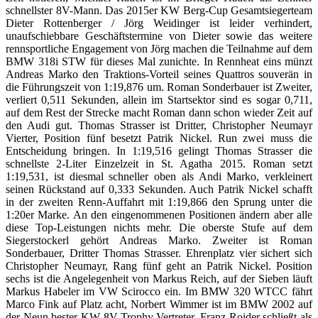
schnellster 8V-Mann. Das 2015er KW Berg-Cup Gesamtsiegerteam
Dieter Rottenberger / Jörg Weidinger ist leider verhindert,
unaufschiebbare Geschäftstermine von Dieter sowie das weitere
rennsportliche Engagement von Jörg machen die Teilnahme auf dem
BMW 318i STW für dieses Mal zunichte. In Rennheat eins münzt
Andreas Marko den Traktions-Vorteil seines Quattros souverän in
die Führungszeit von 1:19,876 um. Roman Sonderbauer ist Zweiter,
verliert 0,511 Sekunden, allein im Startsektor sind es sogar 0,711,
auf dem Rest der Strecke macht Roman dann schon wieder Zeit auf
den Audi gut. Thomas Strasser ist Dritter, Christopher Neumayr
Vierter, Position fünf besetzt Patrik Nickel. Run zwei muss die
Entscheidung bringen. In 1:19,516 gelingt Thomas Strasser die
schnellste 2-Liter Einzelzeit in St. Agatha 2015. Roman setzt
1:19,531, ist diesmal schneller oben als Andi Marko, verkleinert
seinen Rückstand auf 0,333 Sekunden. Auch Patrik Nickel schafft
in der zweiten Renn-Auffahrt mit 1:19,866 den Sprung unter die
1:20er Marke. An den eingenommenen Positionen ändern aber alle
diese Top-Leistungen nichts mehr. Die oberste Stufe auf dem
Siegerstockerl gehört Andreas Marko. Zweiter ist Roman
Sonderbauer, Dritter Thomas Strasser. Ehrenplatz vier sichert sich
Christopher Neumayr, Rang fünf geht an Patrik Nickel. Position
sechs ist die Angelegenheit von Markus Reich, auf der Sieben läuft
Markus Habeler im VW Scirocco ein. Im BMW 320 WTCC fährt
Marco Fink auf Platz acht, Norbert Wimmer ist im BMW 2002 auf
der Neun bester KW 8V-Trophy Vertreter. Franz Roider schließt als