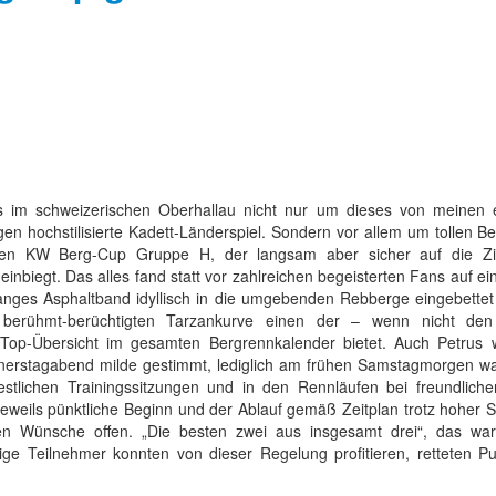
es im schweizerischen Oberhallau nicht nur um dieses von meinen 
en hochstilisierte Kadett-Länderspiel. Sondern vor allem um tollen B
 den KW Berg-Cup Gruppe H, der langsam aber sicher auf die Zi
inbiegt. Das alles fand statt vor zahlreichen begeisterten Fans auf e
langes Asphaltband idyllisch in die umgebenden Rebberge eingebettet 
berühmt-berüchtigten Tarzankurve einen der – wenn nicht den –
Top-Übersicht im gesamten Bergrennkalender bietet. Auch Petrus
erstagabend milde gestimmt, lediglich am frühen Samstagmorgen war
estlichen Trainingssitzungen und in den Rennläufen bei freundlich
jeweils pünktliche Beginn und der Ablauf gemäß Zeitplan trotz hoher S
hen Wünsche offen. „Die besten zwei aus insgesamt drei“, das wa
ge Teilnehmer konnten von dieser Regelung profitieren, retteten Pu