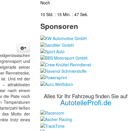
Noch
10 Std. : 15 Min. : 46 Sek.
Sponsoren
eidgenössischen
ergrennsport und
elgerade seiner
iner Rennstrecke,
ist. Und mit der
 attraktivsten
 war nach einem
Alles für Ihr Fahrzeug finden Sie auf
 die Piste noch
AutoteileProfi.de
en Temperaturen
tarterzahl ließen
r das Motto der
nkte trotz eines