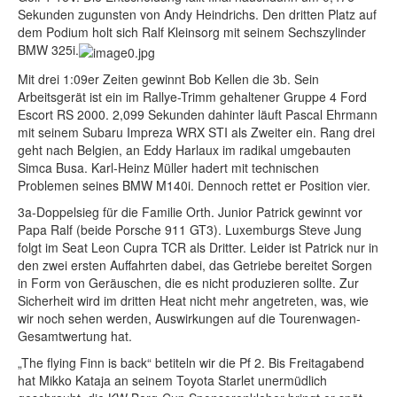
Sekunden zugunsten von Andy Heindrichs. Den dritten Platz auf
dem Podium holt sich Ralf Kleinsorg mit seinem Sechszylinder
BMW 325i.
Mit drei 1:09er Zeiten gewinnt Bob Kellen die 3b. Sein
Arbeitsgerät ist ein im Rallye-Trimm gehaltener Gruppe 4 Ford
Escort RS 2000. 2,099 Sekunden dahinter läuft Pascal Ehrmann
mit seinem Subaru Impreza WRX STI als Zweiter ein. Rang drei
geht nach Belgien, an Eddy Harlaux im radikal umgebauten
Simca Busa. Karl-Heinz Müller hadert mit technischen
Problemen seines BMW M140i. Dennoch rettet er Position vier.
3a-Doppelsieg für die Familie Orth. Junior Patrick gewinnt vor
Papa Ralf (beide Porsche 911 GT3). Luxemburgs Steve Jung
folgt im Seat Leon Cupra TCR als Dritter. Leider ist Patrick nur in
den zwei ersten Auffahrten dabei, das Getriebe bereitet Sorgen
in Form von Geräuschen, die es nicht produzieren sollte. Zur
Sicherheit wird im dritten Heat nicht mehr angetreten, was, wie
wir noch sehen werden, Auswirkungen auf die Tourenwagen-
Gesamtwertung hat.
„The flying Finn is back“ betiteln wir die Pf 2. Bis Freitagabend
hat Mikko Kataja an seinem Toyota Starlet unermüdlich