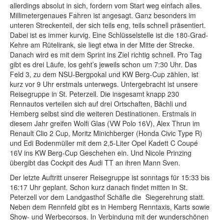
allerdings absolut in sich, fordern vom Start weg einfach alles.
Millimetergenaues Fahren ist angesagt. Ganz besonders im
unteren Streckenteil, der sich teils eng, teils schnell präsentiert.
Dabei ist es immer kurvig. Eine Schlüsselstelle ist die 180-Grad-
Kehre am Rütelirank, sie liegt etwa in der Mitte der Strecke.
Danach wird es mit dem Sprint ins Ziel richtig schnell. Pro Tag
gibt es drei Läufe, los geht’s jeweils schon um 7:30 Uhr. Das
Feld 3, zu dem NSU-Bergpokal und KW Berg-Cup zählen, ist
kurz vor 9 Uhr erstmals unterwegs. Untergebracht ist unsere
Reisegruppe in St. Peterzell. Die insgesamt knapp 230
Rennautos verteilen sich auf drei Ortschaften, Bächli und
Hemberg selbst sind die weiteren Destinationen. Erstmals in
diesem Jahr greifen Wolfi Glas (VW Polo 16V), Alex Thrun im
Renault Clio 2 Cup, Moritz Minichberger (Honda Civic Type R)
und Edi Bodenmüller mit dem 2,5-Liter Opel Kadett C Coupé
16V ins KW Berg-Cup Geschehen ein. Und Nicole Prinzing
übergibt das Cockpit des Audi TT an ihren Mann Sven.
Der letzte Auftritt unserer Reisegruppe ist sonntags für 15:33 bis
16:17 Uhr geplant. Schon kurz danach findet mitten in St.
Peterzell vor dem Landgasthof Schäfle die Siegerehrung statt.
Neben dem Rennfeld gibt es in Hemberg Renntaxis, Karts sowie
Show- und Werbecorsos. In Verbindung mit der wunderschönen