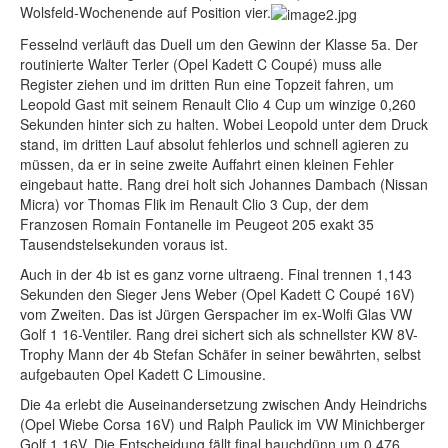
Wolsfeld-Wochenende auf Position vier.
Fesselnd verläuft das Duell um den Gewinn der Klasse 5a. Der
routinierte Walter Terler (Opel Kadett C Coupé) muss alle
Register ziehen und im dritten Run eine Topzeit fahren, um
Leopold Gast mit seinem Renault Clio 4 Cup um winzige 0,260
Sekunden hinter sich zu halten. Wobei Leopold unter dem Druck
stand, im dritten Lauf absolut fehlerlos und schnell agieren zu
müssen, da er in seine zweite Auffahrt einen kleinen Fehler
eingebaut hatte. Rang drei holt sich Johannes Dambach (Nissan
Micra) vor Thomas Flik im Renault Clio 3 Cup, der dem
Franzosen Romain Fontanelle im Peugeot 205 exakt 35
Tausendstelsekunden voraus ist.
Auch in der 4b ist es ganz vorne ultraeng. Final trennen 1,143
Sekunden den Sieger Jens Weber (Opel Kadett C Coupé 16V)
vom Zweiten. Das ist Jürgen Gerspacher im ex-Wolfi Glas VW
Golf 1 16-Ventiler. Rang drei sichert sich als schnellster KW 8V-
Trophy Mann der 4b Stefan Schäfer in seiner bewährten, selbst
aufgebauten Opel Kadett C Limousine.
Die 4a erlebt die Auseinandersetzung zwischen Andy Heindrichs
(Opel Wiebe Corsa 16V) und Ralph Paulick im VW Minichberger
Golf 1 16V. Die Entscheidung fällt final hauchdünn um 0,476