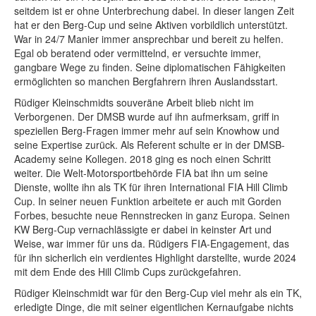
seitdem ist er ohne Unterbrechung dabei. In dieser langen Zeit
hat er den Berg-Cup und seine Aktiven vorbildlich unterstützt.
War in 24/7 Manier immer ansprechbar und bereit zu helfen.
Egal ob beratend oder vermittelnd, er versuchte immer,
gangbare Wege zu finden. Seine diplomatischen Fähigkeiten
ermöglichten so manchen Bergfahrern ihren Auslandsstart.
Rüdiger Kleinschmidts souveräne Arbeit blieb nicht im
Verborgenen. Der DMSB wurde auf ihn aufmerksam, griff in
speziellen Berg-Fragen immer mehr auf sein Knowhow und
seine Expertise zurück. Als Referent schulte er in der DMSB-
Academy seine Kollegen. 2018 ging es noch einen Schritt
weiter. Die Welt-Motorsportbehörde FIA bat ihn um seine
Dienste, wollte ihn als TK für ihren International FIA Hill Climb
Cup. In seiner neuen Funktion arbeitete er auch mit Gorden
Forbes, besuchte neue Rennstrecken in ganz Europa. Seinen
KW Berg-Cup vernachlässigte er dabei in keinster Art und
Weise, war immer für uns da. Rüdigers FIA-Engagement, das
für ihn sicherlich ein verdientes Highlight darstellte, wurde 2024
mit dem Ende des Hill Climb Cups zurückgefahren.
Rüdiger Kleinschmidt war für den Berg-Cup viel mehr als ein TK,
erledigte Dinge, die mit seiner eigentlichen Kernaufgabe nichts