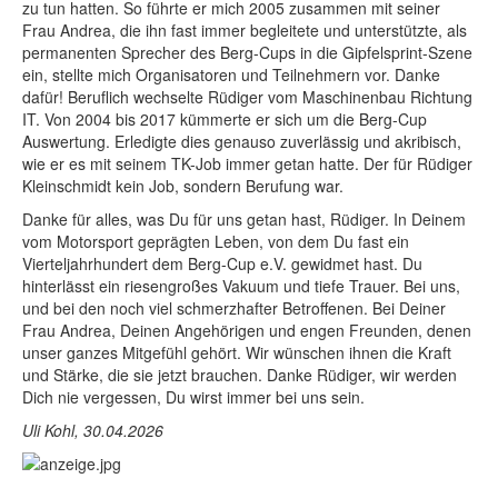
zu tun hatten. So führte er mich 2005 zusammen mit seiner
Frau Andrea, die ihn fast immer begleitete und unterstützte, als
permanenten Sprecher des Berg-Cups in die Gipfelsprint-Szene
ein, stellte mich Organisatoren und Teilnehmern vor. Danke
dafür! Beruflich wechselte Rüdiger vom Maschinenbau Richtung
IT. Von 2004 bis 2017 kümmerte er sich um die Berg-Cup
Auswertung. Erledigte dies genauso zuverlässig und akribisch,
wie er es mit seinem TK-Job immer getan hatte. Der für Rüdiger
Kleinschmidt kein Job, sondern Berufung war.
Danke für alles, was Du für uns getan hast, Rüdiger. In Deinem
vom Motorsport geprägten Leben, von dem Du fast ein
Vierteljahrhundert dem Berg-Cup e.V. gewidmet hast. Du
hinterlässt ein riesengroßes Vakuum und tiefe Trauer. Bei uns,
und bei den noch viel schmerzhafter Betroffenen. Bei Deiner
Frau Andrea, Deinen Angehörigen und engen Freunden, denen
unser ganzes Mitgefühl gehört. Wir wünschen ihnen die Kraft
und Stärke, die sie jetzt brauchen. Danke Rüdiger, wir werden
Dich nie vergessen, Du wirst immer bei uns sein.
Uli Kohl, 30.04.2026