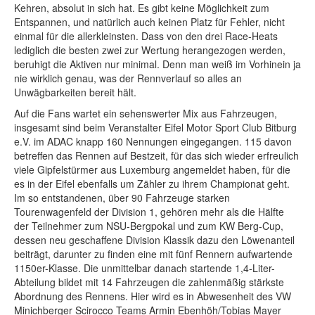
Kehren, absolut in sich hat. Es gibt keine Möglichkeit zum
Entspannen, und natürlich auch keinen Platz für Fehler, nicht
einmal für die allerkleinsten. Dass von den drei Race-Heats
lediglich die besten zwei zur Wertung herangezogen werden,
beruhigt die Aktiven nur minimal. Denn man weiß im Vorhinein ja
nie wirklich genau, was der Rennverlauf so alles an
Unwägbarkeiten bereit hält.
Auf die Fans wartet ein sehenswerter Mix aus Fahrzeugen,
insgesamt sind beim Veranstalter Eifel Motor Sport Club Bitburg
e.V. im ADAC knapp 160 Nennungen eingegangen. 115 davon
betreffen das Rennen auf Bestzeit, für das sich wieder erfreulich
viele Gipfelstürmer aus Luxemburg angemeldet haben, für die
es in der Eifel ebenfalls um Zähler zu ihrem Championat geht.
Im so entstandenen, über 90 Fahrzeuge starken
Tourenwagenfeld der Division 1, gehören mehr als die Hälfte
der Teilnehmer zum NSU-Bergpokal und zum KW Berg-Cup,
dessen neu geschaffene Division Klassik dazu den Löwenanteil
beiträgt, darunter zu finden eine mit fünf Rennern aufwartende
1150er-Klasse. Die unmittelbar danach startende 1,4-Liter-
Abteilung bildet mit 14 Fahrzeugen die zahlenmäßig stärkste
Abordnung des Rennens. Hier wird es in Abwesenheit des VW
Minichberger Scirocco Teams Armin Ebenhöh/Tobias Mayer