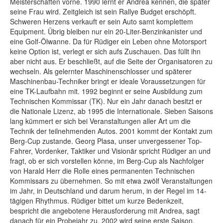
Meisterschaften vorne. 1990 lernt er Andrea kennen, die später
seine Frau wird. Zeitgleich ist sein Rallye Budget erschöpft.
Schweren Herzens verkauft er sein Auto samt komplettem
Equipment. Übrig bleiben nur ein 20-Liter-Benzinkanister und
eine Golf-Ölwanne. Da für Rüdiger ein Leben ohne Motorsport
keine Option ist, verlegt er sich aufs Zuschauen. Das füllt ihn
aber nicht aus. Er beschließt, auf die Seite der Organisatoren zu
wechseln. Als gelernter Maschinenschlosser und späterer
Maschinenbau-Techniker bringt er ideale Voraussetzungen für
eine TK-Laufbahn mit. 1992 beginnt er seine Ausbildung zum
Technischen Kommissar (TK). Nur ein Jahr danach besitzt er
die Nationale Lizenz, ab 1995 die Internationale. Sieben Saisons
lang kümmert er sich bei Veranstaltungen aller Art um die
Technik der teilnehmenden Autos. 2001 kommt der Kontakt zum
Berg-Cup zustande. Georg Plasa, unser unvergessener Top-
Fahrer, Vordenker, Taktiker und Visionär spricht Rüdiger an und
fragt, ob er sich vorstellen könne, im Berg-Cup als Nachfolger
von Harald Herr die Rolle eines permanenten Technischen
Kommissars zu übernehmen. So mit etwa zwölf Veranstaltungen
im Jahr, in Deutschland und darum herum, in der Regel im 14-
tägigen Rhythmus. Rüdiger bittet um kurze Bedenkzeit,
bespricht die angebotene Herausforderung mit Andrea, sagt
danach für ein Probejahr zu. 2002 wird seine erste Saison,