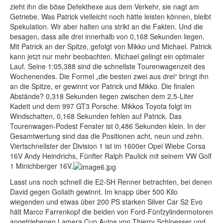
zieht ihn die böse Defekthexe aus dem Verkehr, sie nagt am
Getriebe. Was Patrick vielleicht noch hätte leisten können, bleibt
Spekulation. Wir aber halten uns strikt an die Fakten. Und die
besagen, dass alle drei innerhalb von 0,168 Sekunden liegen.
Mit Patrick an der Spitze, gefolgt von Mikko und Michael. Patrick
kann jetzt nur mehr beobachten. Michael gelingt ein optimaler
Lauf. Seine 1:05,388 sind die schnellste Tourenwagenzeit des
Wochenendes. Die Formel „die besten zwei aus drei“ bringt ihn
an die Spitze, er gewinnt vor Patrick und Mikko. Die finalen
Abstände? 0,318 Sekunden liegen zwischen dem 2,5-Liter
Kadett und dem 997 GT3 Porsche. Mikkos Toyota folgt im
Windschatten, 0,168 Sekunden fehlen auf Patrick. Das
Tourenwagen-Podest Fenster ist 0,486 Sekunden klein. In der
Gesamtwertung sind das die Positionen acht, neun und zehn.
Viertschnellster der Division 1 ist im 1600er Opel Wiebe Corsa
16V Andy Heindrichs, Fünfter Ralph Paulick mit seinem VW Golf
1 Minichberger 16V.
Lasst uns noch schnell die E2-SH Renner betrachten, bei denen
David gegen Goliath gewinnt. Im knapp über 500 Kilo
wiegenden und etwas über 200 PS starken Silver Car S2 Evo
hält Marco Farrenkopf die beiden von Ford-Fünfzylindermotoren
angetriebenen Lamera Cup Autos von Thierry Schloesser und