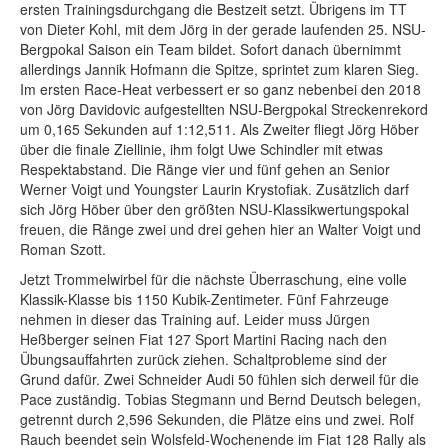
ersten Trainingsdurchgang die Bestzeit setzt. Übrigens im TT
von Dieter Kohl, mit dem Jörg in der gerade laufenden 25. NSU-
Bergpokal Saison ein Team bildet. Sofort danach übernimmt
allerdings Jannik Hofmann die Spitze, sprintet zum klaren Sieg.
Im ersten Race-Heat verbessert er so ganz nebenbei den 2018
von Jörg Davidovic aufgestellten NSU-Bergpokal Streckenrekord
um 0,165 Sekunden auf 1:12,511. Als Zweiter fliegt Jörg Höber
über die finale Ziellinie, ihm folgt Uwe Schindler mit etwas
Respektabstand. Die Ränge vier und fünf gehen an Senior
Werner Voigt und Youngster Laurin Krystofiak. Zusätzlich darf
sich Jörg Höber über den größten NSU-Klassikwertungspokal
freuen, die Ränge zwei und drei gehen hier an Walter Voigt und
Roman Szott.
Jetzt Trommelwirbel für die nächste Überraschung, eine volle
Klassik-Klasse bis 1150 Kubik-Zentimeter. Fünf Fahrzeuge
nehmen in dieser das Training auf. Leider muss Jürgen
Heßberger seinen Fiat 127 Sport Martini Racing nach den
Übungsauffahrten zurück ziehen. Schaltprobleme sind der
Grund dafür. Zwei Schneider Audi 50 fühlen sich derweil für die
Pace zuständig. Tobias Stegmann und Bernd Deutsch belegen,
getrennt durch 2,596 Sekunden, die Plätze eins und zwei. Rolf
Rauch beendet sein Wolsfeld-Wochenende im Fiat 128 Rally als