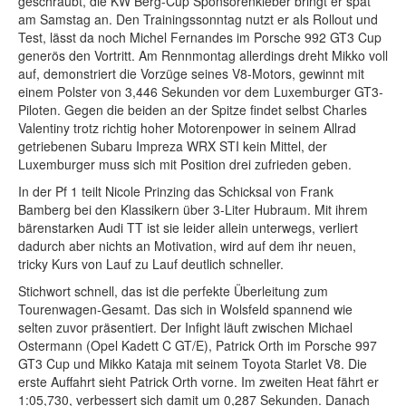
geschraubt, die KW Berg-Cup Sponsorenkleber bringt er spät
am Samstag an. Den Trainingssonntag nutzt er als Rollout und
Test, lässt da noch Michel Fernandes im Porsche 992 GT3 Cup
generös den Vortritt. Am Rennmontag allerdings dreht Mikko voll
auf, demonstriert die Vorzüge seines V8-Motors, gewinnt mit
einem Polster von 3,446 Sekunden vor dem Luxemburger GT3-
Piloten. Gegen die beiden an der Spitze findet selbst Charles
Valentiny trotz richtig hoher Motorenpower in seinem Allrad
getriebenen Subaru Impreza WRX STI kein Mittel, der
Luxemburger muss sich mit Position drei zufrieden geben.
In der Pf 1 teilt Nicole Prinzing das Schicksal von Frank
Bamberg bei den Klassikern über 3-Liter Hubraum. Mit ihrem
bärenstarken Audi TT ist sie leider allein unterwegs, verliert
dadurch aber nichts an Motivation, wird auf dem ihr neuen,
tricky Kurs von Lauf zu Lauf deutlich schneller.
Stichwort schnell, das ist die perfekte Überleitung zum
Tourenwagen-Gesamt. Das sich in Wolsfeld spannend wie
selten zuvor präsentiert. Der Infight läuft zwischen Michael
Ostermann (Opel Kadett C GT/E), Patrick Orth im Porsche 997
GT3 Cup und Mikko Kataja mit seinem Toyota Starlet V8. Die
erste Auffahrt sieht Patrick Orth vorne. Im zweiten Heat fährt er
1:05,730, verbessert sich damit um 0,287 Sekunden. Danach