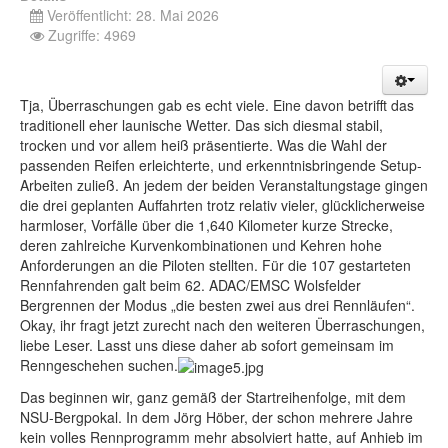
Veröffentlicht: 28. Mai 2026
Zugriffe: 4969
Tja, Überraschungen gab es echt viele. Eine davon betrifft das
traditionell eher launische Wetter. Das sich diesmal stabil,
trocken und vor allem heiß präsentierte. Was die Wahl der
passenden Reifen erleichterte, und erkenntnisbringende Setup-
Arbeiten zuließ. An jedem der beiden Veranstaltungstage gingen
die drei geplanten Auffahrten trotz relativ vieler, glücklicherweise
harmloser, Vorfälle über die 1,640 Kilometer kurze Strecke,
deren zahlreiche Kurvenkombinationen und Kehren hohe
Anforderungen an die Piloten stellten. Für die 107 gestarteten
Rennfahrenden galt beim 62. ADAC/EMSC Wolsfelder
Bergrennen der Modus „die besten zwei aus drei Rennläufen“.
Okay, ihr fragt jetzt zurecht nach den weiteren Überraschungen,
liebe Leser. Lasst uns diese daher ab sofort gemeinsam im
Renngeschehen suchen.
Das beginnen wir, ganz gemäß der Startreihenfolge, mit dem
NSU-Bergpokal. In dem Jörg Höber, der schon mehrere Jahre
kein volles Rennprogramm mehr absolviert hatte, auf Anhieb im