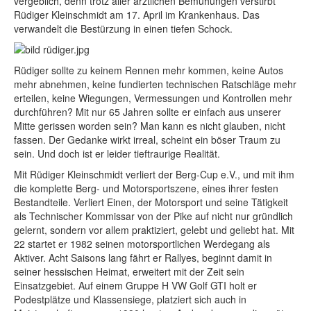
vergeblich, denn trotz aller ärztlichen Bemühungen verstirbt
Rüdiger Kleinschmidt am 17. April im Krankenhaus. Das
verwandelt die Bestürzung in einen tiefen Schock.
Rüdiger sollte zu keinem Rennen mehr kommen, keine Autos
mehr abnehmen, keine fundierten technischen Ratschläge mehr
erteilen, keine Wiegungen, Vermessungen und Kontrollen mehr
durchführen? Mit nur 65 Jahren sollte er einfach aus unserer
Mitte gerissen worden sein? Man kann es nicht glauben, nicht
fassen. Der Gedanke wirkt irreal, scheint ein böser Traum zu
sein. Und doch ist er leider tieftraurige Realität.
Mit Rüdiger Kleinschmidt verliert der Berg-Cup e.V., und mit ihm
die komplette Berg- und Motorsportszene, eines ihrer festen
Bestandteile. Verliert Einen, der Motorsport und seine Tätigkeit
als Technischer Kommissar von der Pike auf nicht nur gründlich
gelernt, sondern vor allem praktiziert, gelebt und geliebt hat. Mit
22 startet er 1982 seinen motorsportlichen Werdegang als
Aktiver. Acht Saisons lang fährt er Rallyes, beginnt damit in
seiner hessischen Heimat, erweitert mit der Zeit sein
Einsatzgebiet. Auf einem Gruppe H VW Golf GTI holt er
Podestplätze und Klassensiege, platziert sich auch in