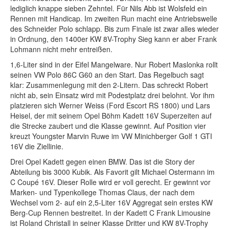
lediglich knappe sieben Zehntel. Für Nils Abb ist Wolsfeld ein
Rennen mit Handicap. Im zweiten Run macht eine Antriebswelle
des Schneider Polo schlapp. Bis zum Finale ist zwar alles wieder
in Ordnung, den 1400er KW 8V-Trophy Sieg kann er aber Frank
Lohmann nicht mehr entreißen.
1,6-Liter sind in der Eifel Mangelware. Nur Robert Maslonka rollt
seinen VW Polo 86C G60 an den Start. Das Regelbuch sagt
klar: Zusammenlegung mit den 2-Litern. Das schreckt Robert
nicht ab, sein Einsatz wird mit Podestplatz drei belohnt. Vor ihm
platzieren sich Werner Weiss (Ford Escort RS 1800) und Lars
Heisel, der mit seinem Opel Böhm Kadett 16V Superzeiten auf
die Strecke zaubert und die Klasse gewinnt. Auf Position vier
kreuzt Youngster Marvin Ruwe im VW Minichberger Golf 1 GTI
16V die Ziellinie.
Drei Opel Kadett gegen einen BMW. Das ist die Story der
Abteilung bis 3000 Kubik. Als Favorit gilt Michael Ostermann im
C Coupé 16V. Dieser Rolle wird er voll gerecht. Er gewinnt vor
Marken- und Typenkollege Thomas Claus, der nach dem
Wechsel vom 2- auf ein 2,5-Liter 16V Aggregat sein erstes KW
Berg-Cup Rennen bestreitet. In der Kadett C Frank Limousine
ist Roland Christall in seiner Klasse Dritter und KW 8V-Trophy