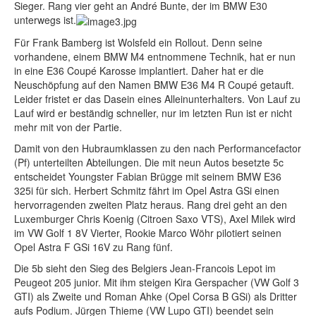
Sieger. Rang vier geht an André Bunte, der im BMW E30
unterwegs ist.
Für Frank Bamberg ist Wolsfeld ein Rollout. Denn seine
vorhandene, einem BMW M4 entnommene Technik, hat er nun
in eine E36 Coupé Karosse implantiert. Daher hat er die
Neuschöpfung auf den Namen BMW E36 M4 R Coupé getauft.
Leider fristet er das Dasein eines Alleinunterhalters. Von Lauf zu
Lauf wird er beständig schneller, nur im letzten Run ist er nicht
mehr mit von der Partie.
Damit von den Hubraumklassen zu den nach Performancefactor
(Pf) unterteilten Abteilungen. Die mit neun Autos besetzte 5c
entscheidet Youngster Fabian Brügge mit seinem BMW E36
325i für sich. Herbert Schmitz fährt im Opel Astra GSi einen
hervorragenden zweiten Platz heraus. Rang drei geht an den
Luxemburger Chris Koenig (Citroen Saxo VTS), Axel Milek wird
im VW Golf 1 8V Vierter, Rookie Marco Wöhr pilotiert seinen
Opel Astra F GSi 16V zu Rang fünf.
Die 5b sieht den Sieg des Belgiers Jean-Francois Lepot im
Peugeot 205 junior. Mit ihm steigen Kira Gerspacher (VW Golf 3
GTI) als Zweite und Roman Ahke (Opel Corsa B GSi) als Dritter
aufs Podium. Jürgen Thieme (VW Lupo GTI) beendet sein