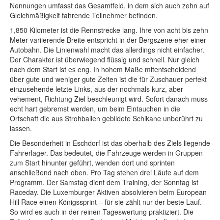
Nennungen umfasst das Gesamtfeld, in dem sich auch zehn auf
Gleichmäßigkeit fahrende Teilnehmer befinden.
1,850 Kilometer ist die Rennstrecke lang. Ihre von acht bis zehn
Meter variierende Breite entspricht in der Bergszene eher einer
Autobahn. Die Linienwahl macht das allerdings nicht einfacher.
Der Charakter ist überwiegend flüssig und schnell. Nur gleich
nach dem Start ist es eng. In hohem Maße mitentscheidend
über gute und weniger gute Zeiten ist die für Zuschauer perfekt
einzusehende letzte Links, aus der nochmals kurz, aber
vehement, Richtung Ziel beschleunigt wird. Sofort danach muss
echt hart gebremst werden, um beim Eintauchen in die
Ortschaft die aus Strohballen gebildete Schikane unberührt zu
lassen.
Die Besonderheit in Eschdorf ist das oberhalb des Ziels liegende
Fahrerlager. Das bedeutet, die Fahrzeuge werden in Gruppen
zum Start hinunter geführt, wenden dort und sprinten
anschließend nach oben. Pro Tag stehen drei Läufe auf dem
Programm. Der Samstag dient dem Training, der Sonntag ist
Raceday. Die Luxemburger Aktiven absolvieren beim European
Hill Race einen Königssprint – für sie zählt nur der beste Lauf.
So wird es auch in der reinen Tageswertung praktiziert. Die