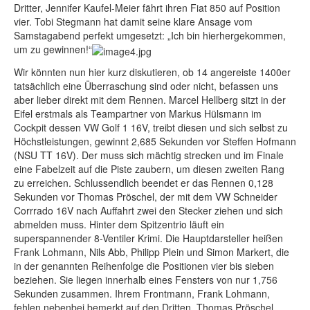
Dritter, Jennifer Kaufel-Meier fährt ihren Fiat 850 auf Position
vier. Tobi Stegmann hat damit seine klare Ansage vom
Samstagabend perfekt umgesetzt: „Ich bin hierhergekommen,
um zu gewinnen!“
Wir könnten nun hier kurz diskutieren, ob 14 angereiste 1400er
tatsächlich eine Überraschung sind oder nicht, befassen uns
aber lieber direkt mit dem Rennen. Marcel Hellberg sitzt in der
Eifel erstmals als Teampartner von Markus Hülsmann im
Cockpit dessen VW Golf 1 16V, treibt diesen und sich selbst zu
Höchstleistungen, gewinnt 2,685 Sekunden vor Steffen Hofmann
(NSU TT 16V). Der muss sich mächtig strecken und im Finale
eine Fabelzeit auf die Piste zaubern, um diesen zweiten Rang
zu erreichen. Schlussendlich beendet er das Rennen 0,128
Sekunden vor Thomas Pröschel, der mit dem VW Schneider
Corrrado 16V nach Auffahrt zwei den Stecker ziehen und sich
abmelden muss. Hinter dem Spitzentrio läuft ein
superspannender 8-Ventiler Krimi. Die Hauptdarsteller heißen
Frank Lohmann, Nils Abb, Philipp Plein und Simon Markert, die
in der genannten Reihenfolge die Positionen vier bis sieben
beziehen. Sie liegen innerhalb eines Fensters von nur 1,756
Sekunden zusammen. Ihrem Frontmann, Frank Lohmann,
fehlen nebenbei bemerkt auf den Dritten, Thomas Pröschel,