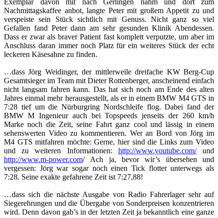
Exemplar davon mit nach Gerlingen nahm und dort zum
Nachmittagskaffee anbot, langte Peter mit großem Appetit zu und
verspeiste sein Stück sichtlich mit Genuss. Nicht ganz so viel
Gefallen fand Peter dann am sehr gesunden Klinik Abendessen.
Dass er zwar als braver Patient fast komplett verputzte, um aber im
Anschluss daran immer noch Platz für ein weiteres Stück der echt
leckeren Käsesahne zu finden.
…dass Jörg Weidinger, der mittlerweile dreifache KW Berg-Cup
Gesamtsieger im Team mit Dieter Rottenberger, anscheinend einfach
nicht langsam fahren kann. Das hat sich noch am Ende des alten
Jahres einmal mehr herausgestellt, als er in einem BMW M4 GTS in
7:28 tief um die Nürburgring Nordschleife flog. Dabei fand der
BMW M Ingenieur auch bei Topspeeds jenseits der 260 km/h
Marke noch die Zeit, seine Fahrt ganz cool und lässig in einem
sehenswerten Video zu kommentieren. Wer an Bord von Jörg im
M4 GTS mitfahren möchte: Gerne, hier sind die Links zum Video
und zu weiteren Informationen:
http://www.youtube.com/
und
http://www.m-power.com
/ Ach ja, bevor wir’s übersehen und
vergessen: Jörg war sogar noch einen Tick flotter unterwegs als
7:28. Seine exakte gefahrene Zeit ist 7:27,88!
…dass sich die nächste Ausgabe von Radio Fahrerlager sehr auf
Siegerehrungen und die Übergabe von Sonderpreisen konzentrieren
wird. Denn davon gab’s in der letzten Zeit ja bekanntlich eine ganze