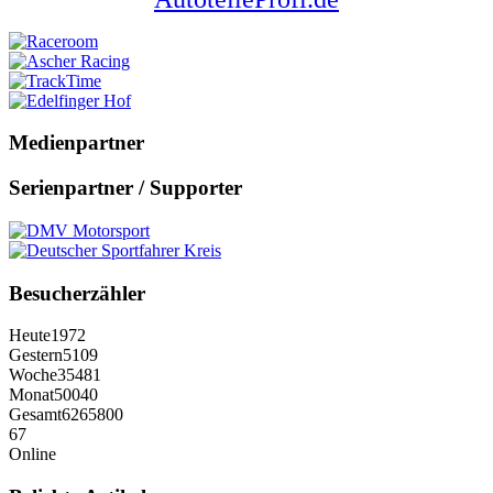
Medienpartner
Serienpartner / Supporter
Besucherzähler
Heute
1972
Gestern
5109
Woche
35481
Monat
50040
Gesamt
6265800
67
Online