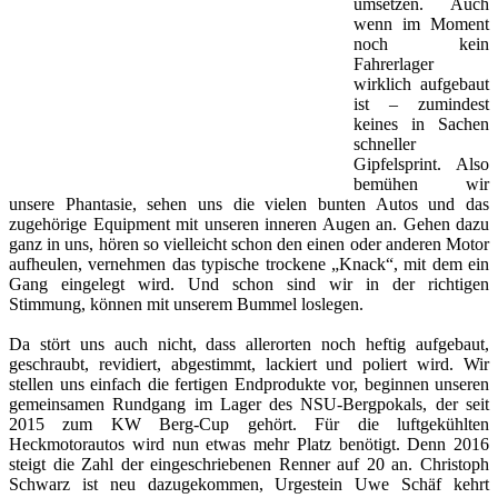
umsetzen. Auch
wenn im Moment
noch kein
Fahrerlager
wirklich aufgebaut
ist – zumindest
keines in Sachen
schneller
Gipfelsprint. Also
bemühen wir
unsere Phantasie, sehen uns die vielen bunten Autos und das
zugehörige Equipment mit unseren inneren Augen an. Gehen dazu
ganz in uns, hören so vielleicht schon den einen oder anderen Motor
aufheulen, vernehmen das typische trockene „Knack“, mit dem ein
Gang eingelegt wird. Und schon sind wir in der richtigen
Stimmung, können mit unserem Bummel loslegen.
Da stört uns auch nicht, dass allerorten noch heftig aufgebaut,
geschraubt, revidiert, abgestimmt, lackiert und poliert wird. Wir
stellen uns einfach die fertigen Endprodukte vor, beginnen unseren
gemeinsamen Rundgang im Lager des NSU-Bergpokals, der seit
2015 zum KW Berg-Cup gehört. Für die luftgekühlten
Heckmotorautos wird nun etwas mehr Platz benötigt. Denn 2016
steigt die Zahl der eingeschriebenen Renner auf 20 an. Christoph
Schwarz ist neu dazugekommen, Urgestein Uwe Schäf kehrt