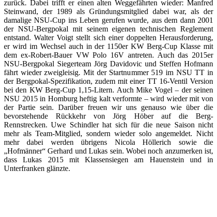
zurück. Dabei trifft er einen alten Weggefährten wieder: Manfred
Steinwand, der 1989 als Gründungsmitglied dabei war, als der
damalige NSU-Cup ins Leben gerufen wurde, aus dem dann 2001
der NSU-Bergpokal mit seinem eigenen technischen Reglement
entstand. Walter Voigt stellt sich einer doppelten Herausforderung,
er wird im Wechsel auch in der 1150er KW Berg-Cup Klasse mit
dem ex-Robert-Bauer VW Polo 16V antreten. Auch das 2015er
NSU-Bergpokal Siegerteam Jörg Davidovic und Steffen Hofmann
fährt wieder zweigleisig. Mit der Startnummer 519 im NSU TT in
der Bergpokal-Spezifikation, zudem mit einer TT 16-Ventil Version
bei den KW Berg-Cup 1,15-Litern. Auch Mike Vogel – der seinen
NSU 2015 in Homburg heftig kalt verformte – wird wieder mit von
der Partie sein. Darüber freuen wir uns genauso wie über die
bevorstehende Rückkehr von Jörg Höber auf die Berg-
Rennstrecken. Uwe Schindler hat sich für die neue Saison nicht
mehr als Team-Mitglied, sondern wieder solo angemeldet. Nicht
mehr dabei werden übrigens Nicola Höllerich sowie die
„Hofmänner“ Gerhard und Lukas sein. Wobei noch anzumerken ist,
dass Lukas 2015 mit Klassensiegen am Hauenstein und in
Unterfranken glänzte.