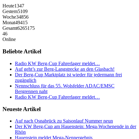
Heute
1347
Gestern
5109
Woche
34856
Monat
49415
Gesamt
6265175
46
Online
Beliebte Artikel
Radio KW Berg-Cup Fahrerlager meldet…
Auf geht’s zur Berg-Langstrecke an den Glasbach!
Der Berg-Cup Marktplatz ist wieder für jedermann frei
zugänglich
Nennschluss für das 55. Wolsfelder ADAC/EMSC
Bergrennen naht
Radio KW Berg-Cup Fahrerlager meldet…
Neueste Artikel
Auf nach Osnabrück zu Saisonlauf Nummer neun
Der KW Berg-Cup am Hauenstein: Mega-Wochenende in der
Rhön
Hauenstein meldet Mega-Nennergebnis