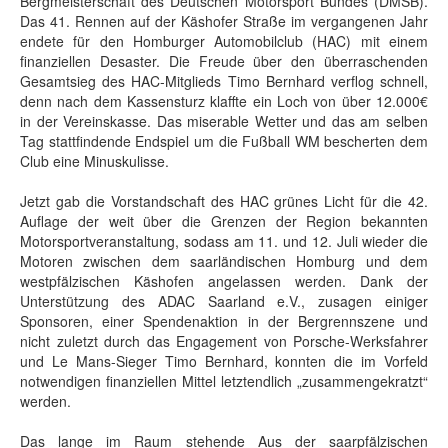
Bergmeisterschaft des Deutschen Motorsport Bundes (DMSB).
Das 41. Rennen auf der Käshofer Straße im vergangenen Jahr
endete für den Homburger Automobilclub (HAC) mit einem
finanziellen Desaster. Die Freude über den überraschenden
Gesamtsieg des HAC-Mitglieds Timo Bernhard verflog schnell,
denn nach dem Kassensturz klaffte ein Loch von über 12.000€
in der Vereinskasse. Das miserable Wetter und das am selben
Tag stattfindende Endspiel um die Fußball WM bescherten dem
Club eine Minuskulisse.
Jetzt gab die Vorstandschaft des HAC grünes Licht für die 42.
Auflage der weit über die Grenzen der Region bekannten
Motorsportveranstaltung, sodass am 11. und 12. Juli wieder die
Motoren zwischen dem saarländischen Homburg und dem
westpfälzischen Käshofen angelassen werden. Dank der
Unterstützung des ADAC Saarland e.V., zusagen einiger
Sponsoren, einer Spendenaktion in der Bergrennszene und
nicht zuletzt durch das Engagement von Porsche-Werksfahrer
und Le Mans-Sieger Timo Bernhard, konnten die im Vorfeld
notwendigen finanziellen Mittel letztendlich „zusammengekratzt“
werden.
Das lange im Raum stehende Aus der saarpfälzischen