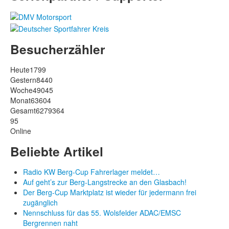
Besucherzähler
Heute
1799
Gestern
8440
Woche
49045
Monat
63604
Gesamt
6279364
95
Online
Beliebte Artikel
Radio KW Berg-Cup Fahrerlager meldet…
Auf geht’s zur Berg-Langstrecke an den Glasbach!
Der Berg-Cup Marktplatz ist wieder für jedermann frei
zugänglich
Nennschluss für das 55. Wolsfelder ADAC/EMSC
Bergrennen naht