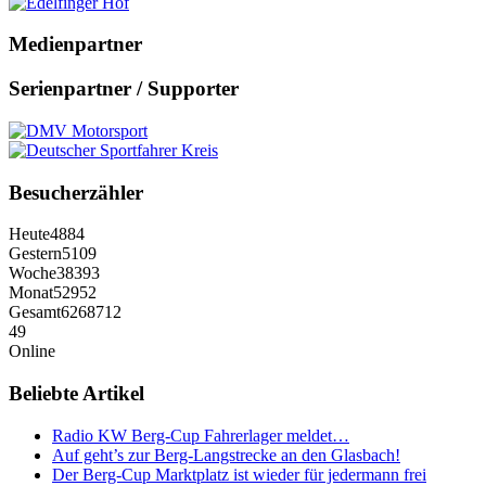
Medienpartner
Serienpartner / Supporter
Besucherzähler
Heute
4884
Gestern
5109
Woche
38393
Monat
52952
Gesamt
6268712
49
Online
Beliebte Artikel
Radio KW Berg-Cup Fahrerlager meldet…
Auf geht’s zur Berg-Langstrecke an den Glasbach!
Der Berg-Cup Marktplatz ist wieder für jedermann frei