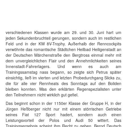
verschiedenen Klassen wurde am 29. und 30. Juni hart um
jeden Sekundenbruchteil gerungen, sondern auch im restlichen
Feld und in der KW 8V-Trophy. Außerhalb der Renncockpits
verwöhnte das romantische Städtchen Heilbad Heiligenstadt an
der Deutschen Märchenstraße den Bergtross einmal mehr mit
dem unvergleichlichen Flair und den Annehmlichkeiten seines
Innenstadt-Fahrerlagers. Und wenn es auch am
Trainingssamstag nass begann, so zeigte sich Petrus später
einsichtig, ließ im vierten und letzten Probedurchgang Slicks zu,
die für alle vier Rennheats des Sonntags auf den Boliden
bleiben konnten. Was den erklärten Regenspezialisten unter
den Teilnehmern nicht wirklich gut gefiel.
Das beginnt schon in der 1150er Klasse der Gruppe H, in der
Jürgen Heßberger nicht nur mit einem störrischen Getriebe
seines Fiat 127 Sport hadert, sondern auch einen
Leistungsvorteil der Polos und Audi 50 wittert. Das
Trainingsergebnis scheint ihm Recht zu geben. Bernd Deutsch