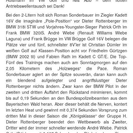
Hülsmann im VW Golf und Nils Abb – dem flotten
Antriebswellentausch sei Dank!
Bei den 2-Litern holt sich Roman Sonderbauer im Ziegler Kadett
16V die imaginäre „Pole-Position“ vor Dieter Rottenberger im
BMW 318i STW und Vorjahres-Youngster-Sieger Patrick Orth im
Frank BMW 320iS. André Wiebe (Renault Williams Wiebe
Laguna) und Frank Brügge im VW Brügge Golf 16V belegen die
Plätze vier und fünf, schnellster 8V’ler ist Christian Dümler im
weißen Golf auf Klassen-Position acht vor Friedhelm Gürtzgen
(BMW 2002 tii) und Fabien Rath im Kadett C GT/E. Die Top-
Fünf des Trainings machen auch am Sonntagmorgen auf den
2,05 Kilometern des „Holzweges“ die Pace. Roman
Sonderbauer agiert an der Spitze souverän, daran kann auch
ein blendend aufgelegter und angriffslustiger Dieter
Rottenberger nichts ändern. Zwar kann der BMW Pilot in der
zweiten und dritten Auffahrt den Rückstand minimieren, kommt
bis auf 0,19 Sekunden an den Bundespolizeibeamten aus dem
Bayerischen Wald heran. Aber dieser behält die Nerven, kontert
im letzten Heat und gewinnt mit 0,374 Sekunden Vorsprung zum
dritten Mal in dieser Saison die „Königsklasse“ der Gruppe H.
Dieter Rottenberger beendet den Wettbewerb als Zweiter,
Dritter wird der immer schneller werdende André Wiebe. Patrick