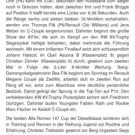
Orth (P4) kann mit 3,087 Sekunden den Rückstand zum Sieger
noch in Grenzen halten, aber zwischen ihm und Frank Brügge
auf Position 5 klafft bereits eine Lücke von 6,06 Sekunden. Auch
die Ränge sechs und sieben bleiben 16-Ventilern vorbehalten,
werden von Thomas Flik (P6/Renault Clio Williams) und Jens
Weber im C-Coupé eingenommen. Dahinter beginnt die große
Show der 8V’ler, die sich im Kampf um den KW 8V-Trophy
Siegerpokal heftigst beharken, dabei mehrmals die Führung
wechseln. Mit einem brillanten Finallauf setzt sich schlussendlich
Johann Hatezic im Opel Ascona B (Klassenplatz 8) gegen
Christian Dümler (Klassenplatz 9) durch, gewinnt zum zweiten
Mal in Folge die 2-Liter 8-Ventiler Wertung. Iberg-
Damenpokalgewinnerin Bea Flik beginnt am Sonntag im Renault
Megane Coupé als Zwölfte, arbeitet sich im zweiten Run auf
Rang elf vor, setzt zum Abschluss eine deutliche persönliche
Bestzeit. Damit gelingt der Sprung in die Top-Ten auf P10. Den
verbleibenden KW 8V-Trophy Podestplatz sichert sich Friedhelm
Gürtzgen. Dahinter laufen Youngster Fabien Rath und Rookie
Marc Fischer im Kadett C-Coupé ein.
Die beiden Alfa Romeo 147 Cup der Dieselklasse sortieren sich
in Training und Rennen in der Reihung Jugend vor Routine und
Erfahrung, Christian Triebstein gewinnt vor Berg-Urgestein Sepp