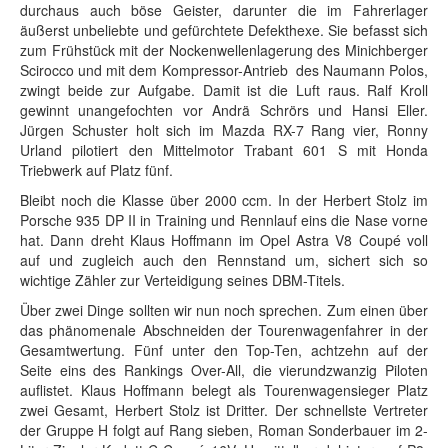
durchaus auch böse Geister, darunter die im Fahrerlager
äußerst unbeliebte und gefürchtete Defekthexe. Sie befasst sich
zum Frühstück mit der Nockenwellenlagerung des Minichberger
Scirocco und mit dem Kompressor-Antrieb des Naumann Polos,
zwingt beide zur Aufgabe. Damit ist die Luft raus. Ralf Kroll
gewinnt unangefochten vor Andrä Schrörs und Hansi Eller.
Jürgen Schuster holt sich im Mazda RX-7 Rang vier, Ronny
Urland pilotiert den Mittelmotor Trabant 601 S mit Honda
Triebwerk auf Platz fünf.
Bleibt noch die Klasse über 2000 ccm. In der Herbert Stolz im
Porsche 935 DP II in Training und Rennlauf eins die Nase vorne
hat. Dann dreht Klaus Hoffmann im Opel Astra V8 Coupé voll
auf und zugleich auch den Rennstand um, sichert sich so
wichtige Zähler zur Verteidigung seines DBM-Titels.
Über zwei Dinge sollten wir nun noch sprechen. Zum einen über
das phänomenale Abschneiden der Tourenwagenfahrer in der
Gesamtwertung. Fünf unter den Top-Ten, achtzehn auf der
Seite eins des Rankings Over-All, die vierundzwanzig Piloten
auflistet. Klaus Hoffmann belegt als Tourenwagensieger Platz
zwei Gesamt, Herbert Stolz ist Dritter. Der schnellste Vertreter
der Gruppe H folgt auf Rang sieben, Roman Sonderbauer im 2-