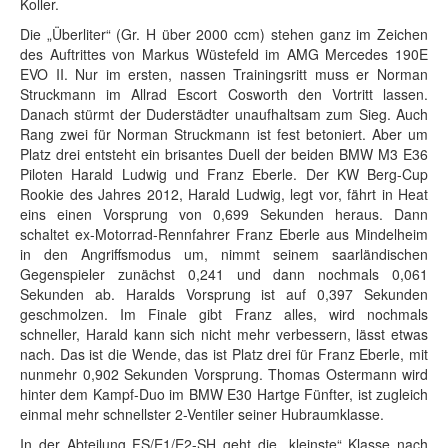
Koller.
Die „Überliter“ (Gr. H über 2000 ccm) stehen ganz im Zeichen
des Auftrittes von Markus Wüstefeld im AMG Mercedes 190E
EVO II. Nur im ersten, nassen Trainingsritt muss er Norman
Struckmann im Allrad Escort Cosworth den Vortritt lassen.
Danach stürmt der Duderstädter unaufhaltsam zum Sieg. Auch
Rang zwei für Norman Struckmann ist fest betoniert. Aber um
Platz drei entsteht ein brisantes Duell der beiden BMW M3 E36
Piloten Harald Ludwig und Franz Eberle. Der KW Berg-Cup
Rookie des Jahres 2012, Harald Ludwig, legt vor, fährt in Heat
eins einen Vorsprung von 0,699 Sekunden heraus. Dann
schaltet ex-Motorrad-Rennfahrer Franz Eberle aus Mindelheim
in den Angriffsmodus um, nimmt seinem saarländischen
Gegenspieler zunächst 0,241 und dann nochmals 0,061
Sekunden ab. Haralds Vorsprung ist auf 0,397 Sekunden
geschmolzen. Im Finale gibt Franz alles, wird nochmals
schneller, Harald kann sich nicht mehr verbessern, lässt etwas
nach. Das ist die Wende, das ist Platz drei für Franz Eberle, mit
nunmehr 0,902 Sekunden Vorsprung. Thomas Ostermann wird
hinter dem Kampf-Duo im BMW E30 Hartge Fünfter, ist zugleich
einmal mehr schnellster 2-Ventiler seiner Hubraumklasse.
In der Abteilung FS/E1/E2-SH geht die „kleinste“ Klasse nach