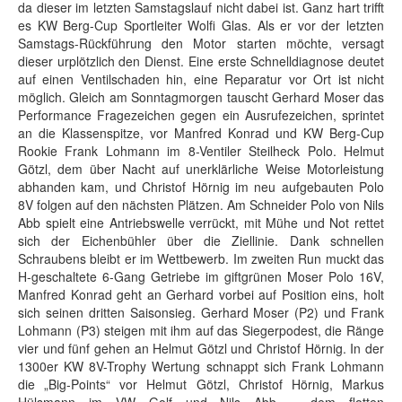
da dieser im letzten Samstagslauf nicht dabei ist. Ganz hart trifft
es KW Berg-Cup Sportleiter Wolfi Glas. Als er vor der letzten
Samstags-Rückführung den Motor starten möchte, versagt
dieser urplötzlich den Dienst. Eine erste Schnelldiagnose deutet
auf einen Ventilschaden hin, eine Reparatur vor Ort ist nicht
möglich. Gleich am Sonntagmorgen tauscht Gerhard Moser das
Performance Fragezeichen gegen ein Ausrufezeichen, sprintet
an die Klassenspitze, vor Manfred Konrad und KW Berg-Cup
Rookie Frank Lohmann im 8-Ventiler Steilheck Polo. Helmut
Götzl, dem über Nacht auf unerklärliche Weise Motorleistung
abhanden kam, und Christof Hörnig im neu aufgebauten Polo
8V folgen auf den nächsten Plätzen. Am Schneider Polo von Nils
Abb spielt eine Antriebswelle verrückt, mit Mühe und Not rettet
sich der Eichenbühler über die Ziellinie. Dank schnellen
Schraubens bleibt er im Wettbewerb. Im zweiten Run muckt das
H-geschaltete 6-Gang Getriebe im giftgrünen Moser Polo 16V,
Manfred Konrad geht an Gerhard vorbei auf Position eins, holt
sich seinen dritten Saisonsieg. Gerhard Moser (P2) und Frank
Lohmann (P3) steigen mit ihm auf das Siegerpodest, die Ränge
vier und fünf gehen an Helmut Götzl und Christof Hörnig. In der
1300er KW 8V-Trophy Wertung schnappt sich Frank Lohmann
die „Big-Points“ vor Helmut Götzl, Christof Hörnig, Markus