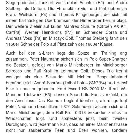
Siegerpodestes, flankiert von Tobias Auchter (P2) und André
Stelberg als Drittem. Die Ehrenplätze vier und fünf gehen an
Franz Weißdorn (P4) und Thomas Klingelberger, der sich mit
einem hartnäckigen Überbremsen der Hinterräder herum plagt.
Der weitere Zieleinlauf lautet Manfred Schulte (Citroen AX Kit-
Car/P6), Werner Heindrichs (P7) im Schneider Corsa und
Andreas Voss (P8) im Misczyk Golf. Thomas Stelberg fährt den
1150er Schneider Polo auf Platz zehn der 1600er Klasse.
Auch bei den 2-Litern liegt die Spitze im Training eng
zusammen. Peter Naumann sichert sich im Polo Super-Charger
die Bestzeit, gefolgt von Mario Minichberger im Minichberger
Scirocco und Ralf Kroll im Lehmann Golf. Dieses Trio trennt
weniger als eine Sekunde. Mit leichtem Respektabstand
bemühen sich Andrä Schrörs (Talbot Lotus SMG/P4) und Hansi
Eller im neu aufgebauten Ford Escort RS 2000 Mk II mit V6-
Mondeo Triebwerk (P5), dessen Sound die Fans verzückt, um
den Anschluss. Das Rennen beginnt identisch, allerdings legt
Peter Naumann beachtliche 1,370 Sekunden zwischen sich und
Mario Minichberger, dem Ralf Kroll 0,313 Sekunden zurück im
Windschatten folgt. Und spätestens jetzt, beim zweiten
Durchgang, wird jedermann klar, dass an einer Märchenstrasse
nicht nur zauberhafte Feen und Elfen wohnen, sondern