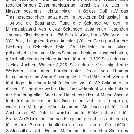
regelkonformen Zusammenlegungen gleich bis 1,6 Liter. Im
Nassen bestimmt Helmut Maier im Spiess Golf 16V das
Trainingsgeschehen, setzt auch im trockenen Schlusslauf mit
1:04,398 die Bestmarke. Rund eine Sekunde vor den im
Minimalabstand von 0,742 Sekunden zusammen liegenden
Thomas Klingelberger im VW Polo Kit-Car, Franz Weißdorn im
VW Polo, Jungpapa Tobias Auchter (Zöllner Corsa) und André
Stelberg im Schneider Polo 16V. Routinier Helmut Maier
präsentiert sich am Renn-Sonntag bestens ausgeschlafen,
glänzt mit einem perfekten Auftakt, führt mit 0,599 Sekunden vor
Tobias Auchter. Weitere 0,225 Sekunden zurück folgt Franz
Weißdorn, der aber bereits unter Druck von Thomas
Klingelberger und André Stelberg steht. Die Plätze drei, vier und
fünf liegen in einem Mini-Zeitfenster von 0,132 Sekunden. In
diesem Stil geht es weiter. Nur einer widersteht wie ein Fels in
der Brandung allen Angriffen: Rennfuchs Helmut Maier. Absolut
fehlerfrei kontrolliert er das Geschehen, zieht das Tempo an,
wenn die Verfolger näher kommen. Ähnliches gilt für Tobi
Auchter auf P2. Dahinter werden munter Plätze getauscht, für
Franz Weißdorn und Thomas Klingelberger geht es auf und ab,
für André Stelberg kontinuierlich nach oben. Die 1600er
Schlussbilanz sieht Helmut Maier auf der obersten Stufe des