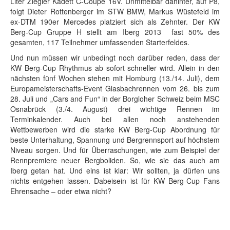
Liter Ziegler Kadett C-Coupé 16V. Unmittelbar dahinter, auf P8,
folgt Dieter Rottenberger im STW BMW, Markus Wüstefeld im
ex-DTM 190er Mercedes platziert sich als Zehnter. Der KW
Berg-Cup Gruppe H stellt am Iberg 2013 fast 50% des
gesamten, 117 Teilnehmer umfassenden Starterfeldes.
Und nun müssen wir unbedingt noch darüber reden, dass der
KW Berg-Cup Rhythmus ab sofort schneller wird. Allein in den
nächsten fünf Wochen stehen mit Homburg (13./14. Juli), dem
Europameisterschafts-Event Glasbachrennen vom 26. bis zum
28. Juli und „Cars and Fun“ in der Borgloher Schweiz beim MSC
Osnabrück (3./4. August) drei wichtige Rennen im
Terminkalender. Auch bei allen noch anstehenden
Wettbewerben wird die starke KW Berg-Cup Abordnung für
beste Unterhaltung, Spannung und Bergrennsport auf höchstem
Niveau sorgen. Und für Überraschungen, wie zum Beispiel der
Rennpremiere neuer Bergboliden. So, wie sie das auch am
Iberg getan hat. Und eins ist klar: Wir sollten, ja dürfen uns
nichts entgehen lassen. Dabeisein ist für KW Berg-Cup Fans
Ehrensache – oder etwa nicht?