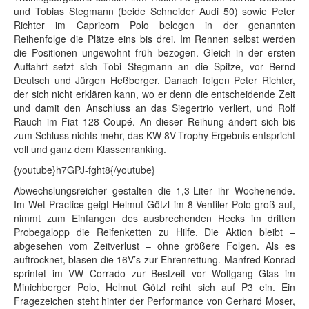
und Tobias Stegmann (beide Schneider Audi 50) sowie Peter
Richter im Capricorn Polo belegen in der genannten
Reihenfolge die Plätze eins bis drei. Im Rennen selbst werden
die Positionen ungewohnt früh bezogen. Gleich in der ersten
Auffahrt setzt sich Tobi Stegmann an die Spitze, vor Bernd
Deutsch und Jürgen Heßberger. Danach folgen Peter Richter,
der sich nicht erklären kann, wo er denn die entscheidende Zeit
und damit den Anschluss an das Siegertrio verliert, und Rolf
Rauch im Fiat 128 Coupé. An dieser Reihung ändert sich bis
zum Schluss nichts mehr, das KW 8V-Trophy Ergebnis entspricht
voll und ganz dem Klassenranking.
{youtube}h7GPJ-fght8{/youtube}
Abwechslungsreicher gestalten die 1,3-Liter ihr Wochenende.
Im Wet-Practice geigt Helmut Götzl im 8-Ventiler Polo groß auf,
nimmt zum Einfangen des ausbrechenden Hecks im dritten
Probegalopp die Reifenketten zu Hilfe. Die Aktion bleibt –
abgesehen vom Zeitverlust – ohne größere Folgen. Als es
auftrocknet, blasen die 16V’s zur Ehrenrettung. Manfred Konrad
sprintet im VW Corrado zur Bestzeit vor Wolfgang Glas im
Minichberger Polo, Helmut Götzl reiht sich auf P3 ein. Ein
Fragezeichen steht hinter der Performance von Gerhard Moser,