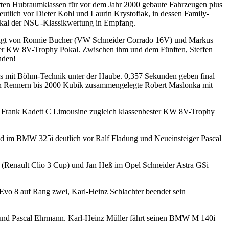
ehrten Hubraumklassen für vor dem Jahr 2000 gebaute Fahrzeugen plus
utlich vor Dieter Kohl und Laurin Krystofiak, in dessen Family-
Pokal der NSU-Klassikwertung in Empfang.
efolgt von Ronnie Bucher (VW Schneider Corrado 16V) und Markus
00er KW 8V-Trophy Pokal. Zwischen ihm und dem Fünften, Steffen
nden!
yps mit Böhm-Technik unter der Haube. 0,357 Sekunden geben final
 den Rennern bis 2000 Kubik zusammengelegte Robert Maslonka mit
el Frank Kadett C Limousine zugleich klassenbester KW 8V-Trophy
und im BMW 325i deutlich vor Ralf Fladung und Neueinsteiger Pascal
k (Renault Clio 3 Cup) und Jan Heß im Opel Schneider Astra GSi
Evo 8 auf Rang zwei, Karl-Heinz Schlachter beendet sein
und Pascal Ehrmann. Karl-Heinz Müller fährt seinen BMW M 140i