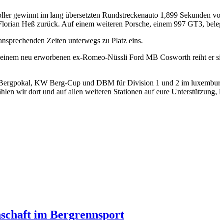
ller gewinnt im lang übersetzten Rundstreckenauto 1,899 Sekunden vor 
 Florian Heß zurück. Auf einem weiteren Porsche, einem 997 GT3, belegt
t ansprechenden Zeiten unterwegs zu Platz eins.
seinem neu erworbenen ex-Romeo-Nüssli Ford MB Cosworth reiht er si
gpokal, KW Berg-Cup und DBM für Division 1 und 2 im luxemburgischen 
ählen wir dort und auf allen weiteren Stationen auf eure Unterstützung
schaft im Bergrennsport