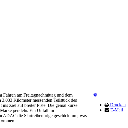
m Fahren am Freitagnachmittag und dem
em 3,033 Kilometer messenden Teilstück des
Drucken
ns Ziel auf breiter Piste. Die genial kurze
E-Mail
d Marke pendeln. Ein Unfall im
im ADAC die Startreihenfolge geschickt um, was
n kommen.