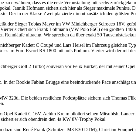
urz zu erwähnen, dass es die erste Veranstaltung mit sechs zurückgek
okal. Jannik Hofmann sichert sich hier als Sieger maximale Punkte. De
ste. Der in der Klasse Zweitplatzierte nimmt zusätzlich den größten 
k heißt der Sieger Tobias Mayer im VW Minichberger Scirocco 16V, g
ls Vierter sichert sich Frank Lohmann (VW Polo 86C) den größten 14
en Rennläufe ultraeng. Wir sprechen da über exakt 59 Tausendstelseku
 Minichberger Kadett C Coupé und Lars Heisel im Fahrzeug gleichen T
 Weiss im Ford Escort RS 1800 mit aufs Podium. Vierter wird der mit
chberger Golf 2 Turbo) souverän vor Felix Bürker, der mit seiner Op
5c. In der Rookie Fabian Brügge eine beeindruckende Pace anschlägt 
W 323ti. Die beiden restlichen Podestplätze sichern sich Thomas Fli
en.
 Opel Kadett C 16V. Achim Kreim pilotiert seinen Mitsubishi Lancer 
 sichert er sich obendrein den 4a KW 8V-Trophy Pokal.
 dazu sind René Frank (Schnitzer M3 E30 DTM), Christian Fouquet 