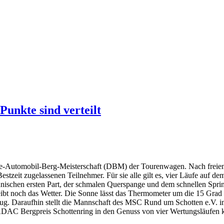
unkte sind verteilt
e-Automobil-Berg-Meisterschaft (DBM) der Tourenwagen. Nach freie
tzeit zugelassenen Teilnehmer. Für sie alle gilt es, vier Läufe auf d
nischen ersten Part, der schmalen Querspange und dem schnellen Sprint i
Bleibt noch das Wetter. Die Sonne lässt das Thermometer um die 15 Gra
zug. Daraufhin stellt die Mannschaft des MSC Rund um Schotten e.V. 
nt. ADAC Bergpreis Schottenring in den Genuss von vier Wertungsläufe