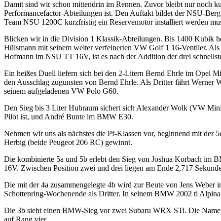
Damit sind wir schon mittendrin im Rennen. Zuvor bleibt nur noch k
Performancefactor-Abteilungen ist. Den Auftakt bildet der NSU-Bergp
Team NSU 1200C kurzfristig ein Reservemotor installiert werden mus
Blicken wir in die Division 1 Klassik-Abteilungen. Bis 1400 Kubi
Hülsmann mit seinem weiter verfeinerten VW Golf 1 16-Ventiler. A
Hofmann im NSU TT 16V, ist es nach der Addition der drei schnellst
Ein heißes Duell liefern sich bei den 2-Litern Bernd Ehrle im Opel
den Ausschlag zugunsten von Bernd Ehrle. Als Dritter fährt Werner
seinem aufgeladenen VW Polo G60.
Den Sieg bis 3 Liter Hubraum sichert sich Alexander Wolk (VW Mini
Pilot ist, und André Bunte im BMW E30.
Nehmen wir uns als nächstes die Pf-Klassen vor, beginnend mit der 
Herbig (beide Peugeot 206 RC) gewinnt.
Die kombinierte 5a und 5b erlebt den Sieg von Joshua Korbach im BM
16V. Zwischen Position zwei und drei liegen am Ende 2,717 Sekund
Die mit der 4a zusammengelegte 4b wird zur Beute von Jens Weber im
Schottenring-Wochenende als Dritter. In seinem BMW 2002 ti Alpina
Die 3b sieht einen BMW-Sieg vor zwei Subaru WRX STi. Die Namen
auf Rang vier.