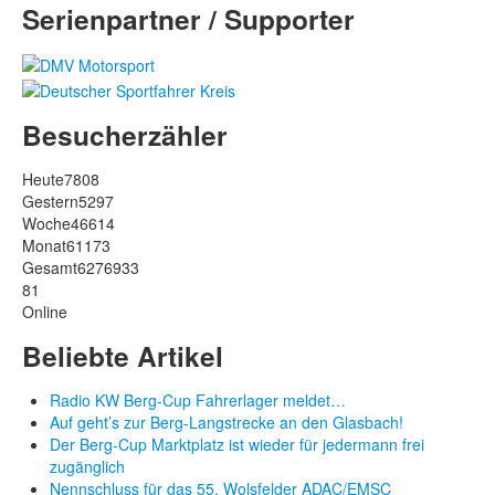
Serienpartner / Supporter
Besucherzähler
Heute
7808
Gestern
5297
Woche
46614
Monat
61173
Gesamt
6276933
81
Online
Beliebte Artikel
Radio KW Berg-Cup Fahrerlager meldet…
Auf geht’s zur Berg-Langstrecke an den Glasbach!
Der Berg-Cup Marktplatz ist wieder für jedermann frei
zugänglich
Nennschluss für das 55. Wolsfelder ADAC/EMSC