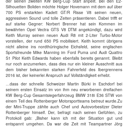
der seinen zweiten KW Berg-Cup Start anpeilt. Bei den E2-
Silhouetten Boliden möchte Holger Hovemann mit dem auf über
700 PS erstarkten Kadett GT/R Risse V8 seinen neuen,
aggressiven Sound und tolle Zeiten präsentieren. Dabei trifft er
auf starke Gegner: Norbert Brenner hat sein Kommen im
bewährten Opel Vectra GTS V8 DTM angekündigt, dazu wird
Keith Murray seinen neuen Audi R8 mit 2-Liter Turbo-Motor
vorstellen, der rund 650 PS mobilisiert. Keith kommt übrigens
nicht alleine ins nordthüringische Eichsfeld, seine englischen
Sportsfreunde Mike Manning im Ford Puma und Audi Quattro
S1 Pilot Keith Edwards haben ebenfalls bereits genannt. Bleibt
nur noch anzumerken, dass dies nur ein kleiner Ausschnitt aus
dem bisher bekannten starken Fahrerfeld des Ibergrennens
2016 ist, der keinerlei Anspruch auf Vollständigkeit erhebt.
…dass der schnelle Schweizer Martin Bürki in Eschdorf bei
seinem ersten Einsatz im von ihm neu erworbenen dreifachen
KW Berg-Cup Gesamtsiegerfahrzeug BMW 318i E36 STW von
einem Teil des Rottenberger Motorsportteams betreut wurde.Zu
der Mini-Truppe zählte auch Chef und Autovorbesitzer Dieter
Rottenberger himself. Der, befragt nach seinen Gefühlen, zu
Protokoll gab: „Bisher kann ich mit der Situation gut und
entspannt umgehen. Da war die Zeit mit Teampartner Jörg