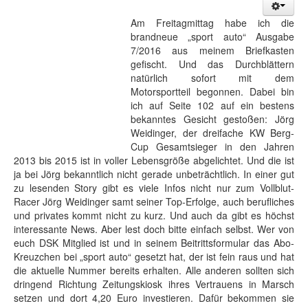
Am Freitagmittag habe ich die
brandneue „sport auto“ Ausgabe
7/2016 aus meinem Briefkasten
gefischt. Und das Durchblättern
natürlich sofort mit dem
Motorsportteil begonnen. Dabei bin
ich auf Seite 102 auf ein bestens
bekanntes Gesicht gestoßen: Jörg
Weidinger, der dreifache KW Berg-
Cup Gesamtsieger in den Jahren
2013 bis 2015 ist in voller Lebensgröße abgelichtet. Und die ist
ja bei Jörg bekanntlich nicht gerade unbeträchtlich. In einer gut
zu lesenden Story gibt es viele Infos nicht nur zum Vollblut-
Racer Jörg Weidinger samt seiner Top-Erfolge, auch berufliches
und privates kommt nicht zu kurz. Und auch da gibt es höchst
interessante News. Aber lest doch bitte einfach selbst. Wer von
euch DSK Mitglied ist und in seinem Beitrittsformular das Abo-
Kreuzchen bei „sport auto“ gesetzt hat, der ist fein raus und hat
die aktuelle Nummer bereits erhalten. Alle anderen sollten sich
dringend Richtung Zeitungskiosk ihres Vertrauens in Marsch
setzen und dort 4,20 Euro investieren. Dafür bekommen sie