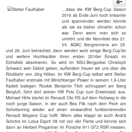
…dass die KW Berg-Cup Saison
2016 ab Ende Juni noch brisanter
und spannender werden könnte
als sie es bisher ohnehin schon
war. Denn wenn man sich so
umhört und die Nennliste des 21.
Int. ADAC Ibergrennens am 25.
und 26. Juni betrachtet, dann werden wohl einige Berg-Cup’ler
und weitere Hochkaräter ihren ersten 2016er Einsatz im
Eichsfeld absolvieren. So wird im NSU-Bergpokal Christoph
Schwarz sein Debüt geben, außerdem freuen wir uns über die
Rückkehr von Jörg Höber. Im KW Berg-Cup selbst wird Stefan
Faulhaber erstmals mit Minichberger Power in seinem 1,6-Liter
Kadett loslegen. Rookie Benjamin Tilch schnuppert am Iberg
Bergluft, führt dort seinen VW Polo Cup zum Ersteinsatz aus.
Michael Hirte startet im Renault Clio RS auf dem Holzweg in die
noch junge Saison, in der auch Bea Flik nach dem Pech am
Schottenring wieder auf einen einwandfrei funktionierenden
Renault Megane Cup hofft. Wenn alles klappt ist auch Andrä
Schrörs im Lotus Esprit V8 mit von der Partie und könnte sich
dann an Herbert Pregartner im Porsche 911 GT2 RSR messen,