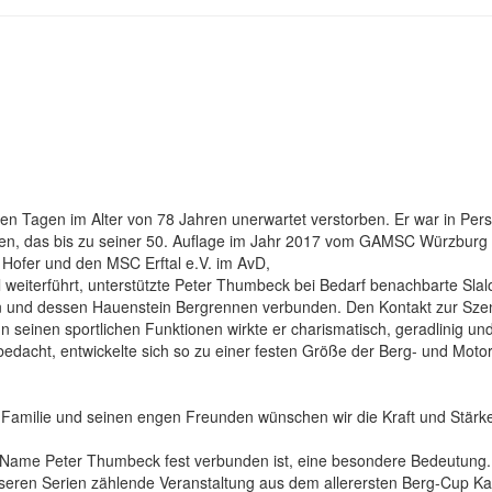
gen Tagen im Alter von 78 Jahren unerwartet verstorben. Er war in Per
ken, das bis zu seiner 50. Auflage im Jahr 2017 vom GAMSC Würzburg 
Hofer und den MSC Erftal e.V. im AvD,
l weiterführt, unterstützte Peter Thumbeck bei Bedarf benachbarte Sla
 und dessen Hauenstein Bergrennen verbunden. Den Kontakt zur Szene
 seinen sportlichen Funktionen wirkte er charismatisch, geradlinig und
edacht, entwickelte sich so zu einer festen Größe der Berg- und Motor
amilie und seinen engen Freunden wünschen wir die Kraft und Stärke, 
r Name Peter Thumbeck fest verbunden ist, eine besondere Bedeutun
seren Serien zählende Veranstaltung aus dem allerersten Berg-Cup Ka