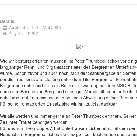
Details
Veröffentlicht: 01. Mai 2025
Zugriffe: 19297
Wie wir bestürzt erfahren mussten, ist Peter Thumbeck schon vor eini
langjähriger Renn- und Organisationsleiter des Bergrennen Unterfran
wurde. Schon zuvor und auch noch nach der Stabübergabe an Steffen 
der die Traditionsveranstaltung unter dem Titel Bergrennen Eichenbüh
Bergrennen unter anderem als Rennleiter, war eng mit dem MSC Rhön
durch den Besuch von Berg- und sonstigen Veranstaltungen aufrecht. In
dabei aber auf Fairness und eine optimale Abwicklung seiner Rennen b
Für seinen engagierten Einsatz sind wir ihm zutiefst dankbar.
Wir alle werden uns immer gerne an Peter Thumbeck erinnern. Seiner F
Zeit ihrer Trauer benötigen werden.
Für uns vom Berg-Cup e.V. hat Unterfranken-Eichenbühl, mit dem de
Hauenstein- Bergrennen ist es die einzige noch bestehende und zu un