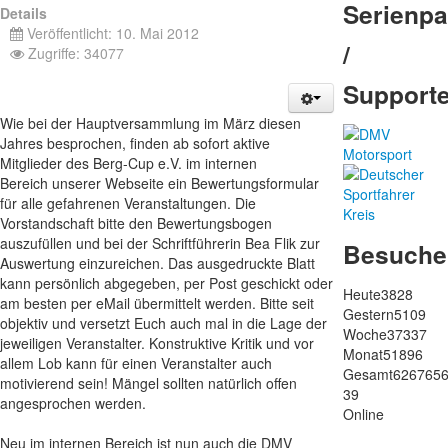
Serienpa
Details
Veröffentlicht: 10. Mai 2012
/
Zugriffe: 34077
Support
Wie bei der Hauptversammlung im März diesen
Jahres besprochen, finden ab sofort aktive
Mitglieder des Berg-Cup e.V. im internen
Bereich unserer Webseite ein Bewertungsformular
für alle gefahrenen Veranstaltungen. Die
Vorstandschaft bitte den Bewertungsbogen
auszufüllen und bei der Schriftführerin Bea Flik zur
Besuche
Auswertung einzureichen. Das ausgedruckte Blatt
kann persönlich abgegeben, per Post geschickt oder
Heute
3828
am besten per eMail übermittelt werden. Bitte seit
Gestern
5109
objektiv und versetzt Euch auch mal in die Lage der
Woche
37337
jeweiligen Veranstalter. Konstruktive Kritik und vor
Monat
51896
allem Lob kann für einen Veranstalter auch
Gesamt
626765
motivierend sein! Mängel sollten natürlich offen
39
angesprochen werden.
Online
Neu im internen Bereich ist nun auch die DMV