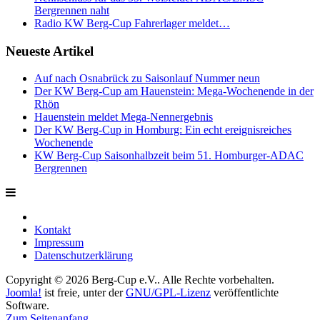
Bergrennen naht
Radio KW Berg-Cup Fahrerlager meldet…
Neueste Artikel
Auf nach Osnabrück zu Saisonlauf Nummer neun
Der KW Berg-Cup am Hauenstein: Mega-Wochenende in der
Rhön
Hauenstein meldet Mega-Nennergebnis
Der KW Berg-Cup in Homburg: Ein echt ereignisreiches
Wochenende
KW Berg-Cup Saisonhalbzeit beim 51. Homburger-ADAC
Bergrennen
Kontakt
Impressum
Datenschutzerklärung
Copyright © 2026 Berg-Cup e.V.. Alle Rechte vorbehalten.
Joomla!
ist freie, unter der
GNU/GPL-Lizenz
veröffentlichte
Software.
Zum Seitenanfang