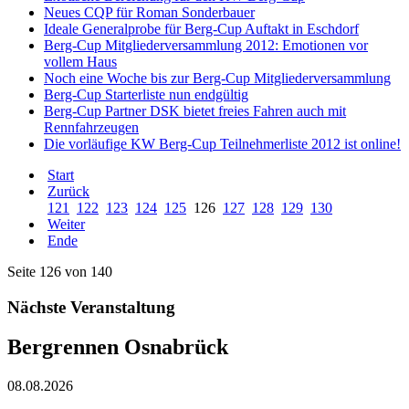
Neues CQP für Roman Sonderbauer
Ideale Generalprobe für Berg-Cup Auftakt in Eschdorf
Berg-Cup Mitgliederversammlung 2012: Emotionen vor
vollem Haus
Noch eine Woche bis zur Berg-Cup Mitgliederversammlung
Berg-Cup Starterliste nun endgültig
Berg-Cup Partner DSK bietet freies Fahren auch mit
Rennfahrzeugen
Die vorläufige KW Berg-Cup Teilnehmerliste 2012 ist online!
Start
Zurück
121
122
123
124
125
126
127
128
129
130
Weiter
Ende
Seite 126 von 140
Nächste Veranstaltung
Bergrennen Osnabrück
08.08.2026