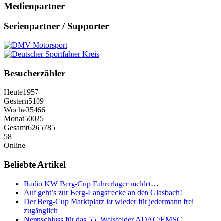
Medienpartner
Serienpartner / Supporter
Besucherzähler
Heute
1957
Gestern
5109
Woche
35466
Monat
50025
Gesamt
6265785
58
Online
Beliebte Artikel
Radio KW Berg-Cup Fahrerlager meldet…
Auf geht’s zur Berg-Langstrecke an den Glasbach!
Der Berg-Cup Marktplatz ist wieder für jedermann frei
zugänglich
Nennschluss für das 55. Wolsfelder ADAC/EMSC