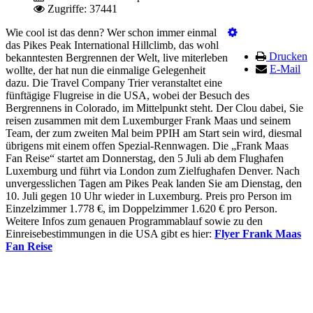
Zugriffe: 37441
Wie cool ist das denn? Wer schon immer einmal
das Pikes Peak International Hillclimb, das wohl
Drucken
bekanntesten Bergrennen der Welt, live miterleben
E-Mail
wollte, der hat nun die einmalige Gelegenheit
dazu. Die Travel Company Trier veranstaltet eine
fünftägige Flugreise in die USA, wobei der Besuch des
Bergrennens in Colorado, im Mittelpunkt steht. Der Clou dabei, Sie
reisen zusammen mit dem Luxemburger Frank Maas und seinem
Team, der zum zweiten Mal beim PPIH am Start sein wird, diesmal
übrigens mit einem offen Spezial-Rennwagen. Die „Frank Maas
Fan Reise“ startet am Donnerstag, den 5 Juli ab dem Flughafen
Luxemburg und führt via London zum Zielfughafen Denver. Nach
unvergesslichen Tagen am Pikes Peak landen Sie am Dienstag, den
10. Juli gegen 10 Uhr wieder in Luxemburg. Preis pro Person im
Einzelzimmer 1.778 €, im Doppelzimmer 1.620 € pro Person.
Weitere Infos zum genauen Programmablauf sowie zu den
Einreisebestimmungen in die USA gibt es hier:
Flyer Frank Maas
Fan Reise