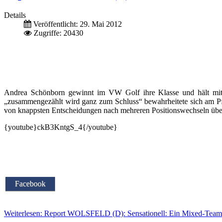
Details
Veröffentlicht: 29. Mai 2012
Zugriffe: 20430
Andrea Schönborn gewinnt im VW Golf ihre Klasse und hält mi
„zusammengezählt wird ganz zum Schluss“ bewahrheitete sich am P
von knappsten Entscheidungen nach mehreren Positionswechseln über F
{youtube}ckB3KntgS_4{/youtube}
Facebook
Weiterlesen: Report WOLSFELD (D): Sensationell: Ein Mixed-Team 